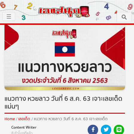
×
☰
หน้าหลัก
x ปิดโฆษณา
เลขเด็ด
ตรวจเลขสนุก
เลขสนุกมงคล
เลขสนุกคนดัง
แนวทาง หวยลาว วันที่ 6 ส.ค. 63 เจาะเลขเด็ด
แม่นๆ
เลขสนุกความเชื่อ
Home
เลขเด็ด
แนวทาง หวยลาว วันที่ 6 ส.ค. 63 เจาะเลขเด็ด
แม่นๆ
หวยสด
Content Writer
8 ชั่วโมงที่แล้ว