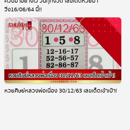
ควบมาอย่างไว วินทุกงวด เลขเด็ดหวยม้า
วิ่ง16/06/64 นี้!!
หวยศิษย์หลวงพ่อเนื่อง 30/12/63 เลขเด็ดเข้าเป้า!