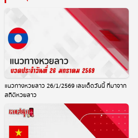
แนวทางหวยลาว 26/1/2569 เลขเด็ดวันนี้ ที่มาจาก
สถิติหวยลาว