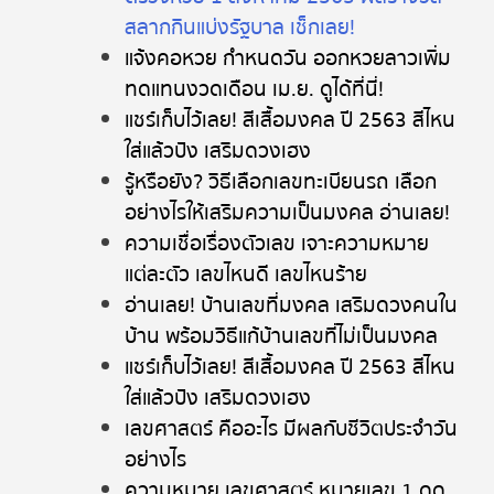
สลากกินแบ่งรัฐบาล เช็กเลย!
แจ้งคอหวย กำหนดวัน ออกหวยลาวเพิ่ม
ทดแทนงวดเดือน เม.ย. ดูได้ที่นี่!
แชร์เก็บไว้เลย! สีเสื้อมงคล ปี 2563 สีไหน
ใส่แล้วปัง เสริมดวงเฮง
รู้หรือยัง? วิธีเลือกเลขทะเบียนรถ เลือก
อย่างไรให้เสริมความเป็นมงคล อ่านเลย!
ความเชื่อเรื่องตัวเลข เจาะความหมาย
แต่ละตัว เลขไหนดี เลขไหนร้าย
อ่านเลย! บ้านเลขที่มงคล เสริมดวงคนใน
บ้าน พร้อมวิธีแก้บ้านเลขที่ไม่เป็นมงคล
แชร์เก็บไว้เลย! สีเสื้อมงคล ปี 2563 สีไหน
ใส่แล้วปัง เสริมดวงเฮง
เลขศาสตร์ คืออะไร มีผลกับชีวิตประจำวัน
อย่างไร
ความหมาย เลขศาสตร์ หมายเลข 1 ดูด