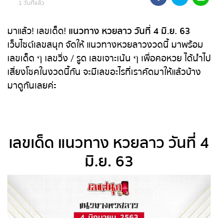
ถ่ายทอดสดหวยรัฐบาล
มาแล้ว! เลขเด็ด!
แนวทาง หวยลาว วันที่ 4 มิ.ย. 63
เว็บไซต์
เลขสนุก
จัดให้ แนวทางหวยลาวงวดนี้ มาพร้อม
ถ่ายทอดสดหวยออมสิน
เลขเด็ด ๆ เลขวิ่ง
/
รูด
เลขเจาะเน้น ๆ เพื่อคอหวย ได้นำ
ไปเสี่ยงโชคในงวดนี้กัน
จะมีเลขอะไรที่เราคัดมาให้แล้ว
ถ่ายทอดสดหวย ธกส.
บ้าง มาดูกันเลยค่ะ
ถ่ายทอดสดหวยลาว
ถ่ายทอดสดหวยลาว ซุปเปอร์
เลขเด็ด
แนวทาง หวยลาว วันที่
ถ่ายทอดสดหวยฮานอย
4 มิ.ย. 63
ถ่ายทอดสดหวยฮานอยพิเศษ
ถ่ายทอดสดหวยมาเลย์