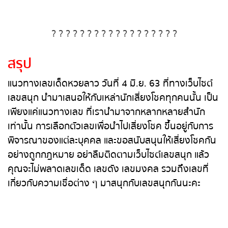
หวยหุ้นฮั่งเส็ง เช้า
?
?
?
?
?
?
?
?
?
?
?
?
?
?
?
?
?
?
หวยหุ้นฮั่งเส็ง บ่าย
สรุป
หวยหุ้นจีน เช้า
แนวทางเลขเด็ดหวยลาว วันที่ 4 มิ.ย. 63 ที่ทาง
เว็บไซต์
หวยหุ้นจีน บ่าย
เลขสนุก
นำมาเสนอให้กับเหล่านักเสี่ยงโชคทุกคนนั้น
เป็นเพียงแค่แนวทางเลข ที่เรานำมาจากหลากหลาย
หวยหุ้นไต้หวัน
สำนักเท่านั้น การเลือกตัวเลขเพื่อนำไปเสี่ยงโชค ขึ้นอยู่
กับการพิจารณาของแต่ละบุคคล และขอสนับสนุนให้
หวยหุ้นสิงคโปร์
เสี่ยงโชคกันอย่างถูกกฎหมาย
อย่าลืมติดตามเว็บไซต์
เลขสนุก แล้วคุณจะไม่พลาด
เลขเด็ด
เลขดัง
เลขมงคล
หวยหุ้นอิยิป
รวมถึงเลขที่เกี่ยวกับ
ความเชื่อ
ต่าง ๆ มาสนุกกับเลข
สนุกกันนะคะ
หวยหุ้นเยอรมัน
หวยหุ้นอังกฤษ