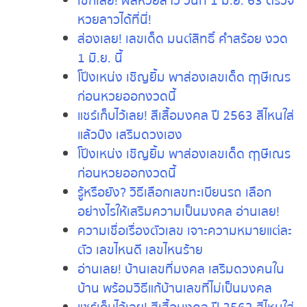
เช็กเลย! ผลหวยลาว วันที่ 1 มิ.ย. 63
ตรวจหวยลาวได้ที่นี่!
ส่องเลย! เลขเด็ด มนต์สิทธิ์ คำสร้อย
งวด 1 มิ.ย. นี้
โป๊งเหน่ง เชิญยิ้ม พาส่องเลขเด็ด ฤาษี
เณร ก่อนหวยออกงวดนี้
แชร์เก็บไว้เลย! สีเสื้อมงคล ปี 2563 สีไหน
ใส่แล้วปัง เสริมดวงเฮง
โป๊งเหน่ง เชิญยิ้ม พาส่องเลขเด็ด ฤาษี
เณร ก่อนหวยออกงวดนี้
รู้หรือยัง? วิธีเลือกเลขทะเบียนรถ เลือก
อย่างไรให้เสริมความเป็นมงคล อ่านเลย!
ความเชื่อเรื่องตัวเลข เจาะความหมาย
แต่ละตัว เลขไหนดี เลขไหนร้าย
อ่านเลย! บ้านเลขที่มงคล เสริมดวงคนใน
บ้าน พร้อมวิธีแก้บ้านเลขที่ไม่เป็นมงคล