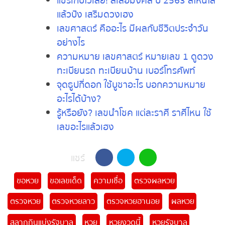
แชร์เก็บไว้เลย! สีเสื้อมงคล ปี 2563 สีไหน
ใส่แล้วปัง เสริมดวงเฮง
เลขศาสตร์ คืออะไร มีผลกับชีวิตประจำวัน
อย่างไร
ความหมาย เลขศาสตร์ หมายเลข 1 ดูด
วงทะเบียนรถ ทะเบียนบ้าน เบอร์โทรศัพท์
จุดธูปกี่ดอก ใช้บูชาอะไร บอกความหมาย
อะไรได้บ้าง?
รู้หรือยัง? เลขนำโชค แต่ละราศี ราศีไหน
ใช้เลขอะไรแล้วเฮง
แชร์
ขอหวย
ขอเลขเด็ด
ความเชื่อ
ตรวจผลหวย
ตรวจหวย
ตรวจหวยลาว
ตรวจหวยฮานอย
ผลหวย