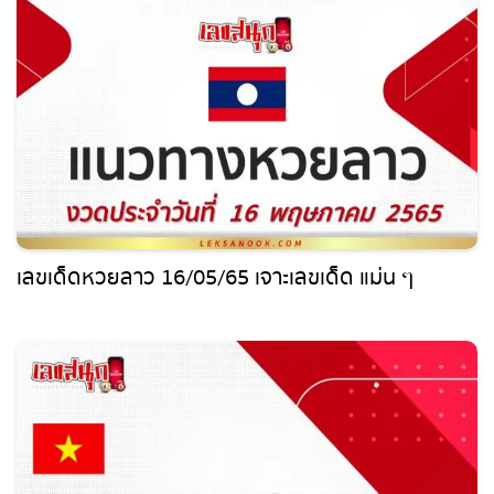
เลขเด็ดหวยลาว 16/05/65 เจาะเลขเด็ด แม่น ๆ