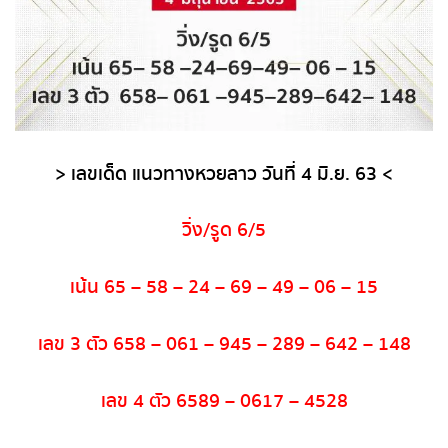
ถ่ายทอดสดหวยญีปุ่น
ถ่ายทอดสดหวยไต้หวัน
ถ่ายทอดสดหวยกัมพูชา
>
เลขเด็ด
แนวทางหวยลาว วันที่ 4 มิ.ย.
63
<
หวยหุ้นสด
วิ่ง
/
รูด
6/5
หวยหุ้นไทย เย็น
เน้น
65
– 58 –
24
–
69
–
49
– 06 – 15
หวยหุ้นเกาหลี
เลข
3
ตัว
658
– 061 –
945
–
289
–
642
– 148
หวยหุ้นนิเคอิ เช้า
เลข 4 ตัว 6589 – 0617 – 4528
หวยหุ้นนิเคอิ บ่าย