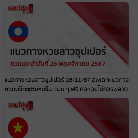
แนวทางหวยลาวซุปเปอร์ 26/11/67 อัพเดทแนวทาง
ຫວຍພັດທະນາເພີ່ມ แม่น ๆ ฟรี คอหวยไม่ควรพลาด
!!!