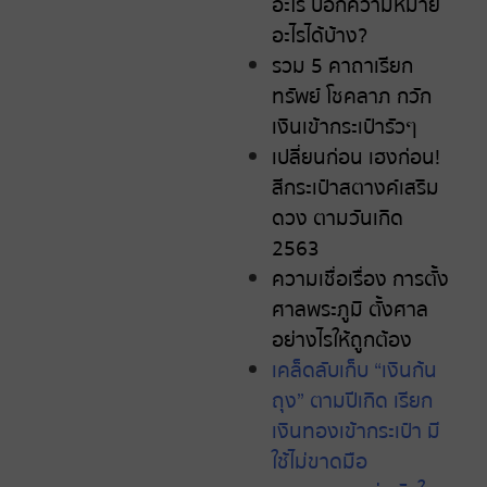
อะไร
บอกความหมาย
อะไรได้บ้าง
?
รวม
5
คาถาเรียก
ทรัพย์
โชคลาภ
กวัก
เงินเข้ากระเป๋ารัวๆ
เปลี่ยนก่อน
เฮงก่อน
!
สีกระเป๋าสตางค์เสริม
ดวง
ตามวันเกิด
2563
ความเชื่อเรื่อง
การตั้ง
ศาลพระภูมิ
ตั้งศาล
อย่างไรให้ถูกต้อง
เคล็ดลับเก็บ “เงินก้น
ถุง” ตามปีเกิด เรียก
เงินทองเข้ากระเป๋า มี
ใช้ไม่ขาดมือ