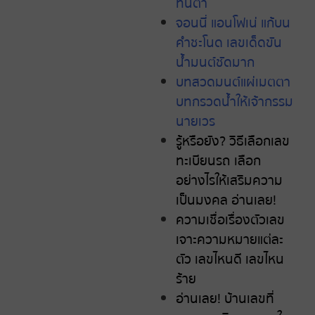
ทันตา
จอนนี่ แอนโฟเน่ แก้บน
คำชะโนด เลขเด็ดขัน
น้ำมนต์ชัดมาก
บทสวดมนต์แผ่เมตตา
บทกรวดน้ำให้เจ้ากรรม
นายเวร
รู้หรือยัง
?
วิธีเลือกเลข
ทะเบียนรถ
เลือก
อย่างไรให้เสริมความ
เป็นมงคล
อ่านเลย
!
ความเชื่อเรื่องตัวเลข
เจาะความหมายแต่ละ
ตัว
เลขไหนดี
เลขไหน
ร้าย
อ่านเลย
!
บ้านเลขที่