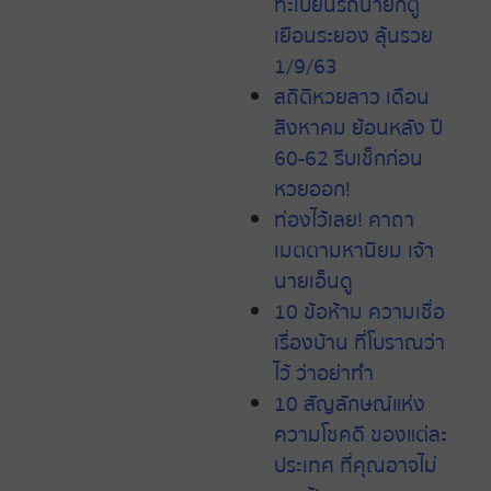
ทะเบียนรถนายกตู่
เยือนระยอง ลุ้นรวย
1/9/63
สถิติหวยลาว เดือน
สิงหาคม ย้อนหลัง ปี
60-62 รีบเช็กก่อน
หวยออก!
ท่องไว้เลย! คาถา
เมตตามหานิยม เจ้า
นายเอ็นดู
10 ข้อห้าม ความเชื่อ
เรื่องบ้าน ที่โบราณว่า
ไว้ ว่าอย่าทำ
10 สัญลักษณ์แห่ง
ความโชคดี ของแต่ละ
ประเทศ ที่คุณอาจไม่