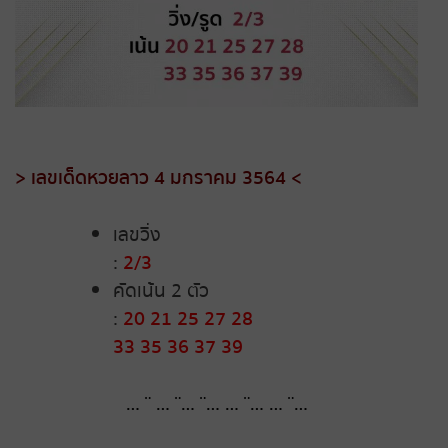
ถ่ายทอดสดหวยญีปุ่น
ถ่ายทอดสดหวยไต้หวัน
ถ่ายทอดสดหวยกัมพูชา
> เลขเด็ดหวยลาว 4 มกราคม 3564
<
หวยหุ้นสด
เลขวิ่ง
หวยหุ้นไทย เย็น
:
2/3
หวยหุ้นเกาหลี
คัดเน้น 2 ตัว
:
20 21 25 27 28
หวยหุ้นนิเคอิ เช้า
33 35 36 37 39
หวยหุ้นนิเคอิ บ่าย
… ¨ … ¨… ¨… … ¨… … ¨…