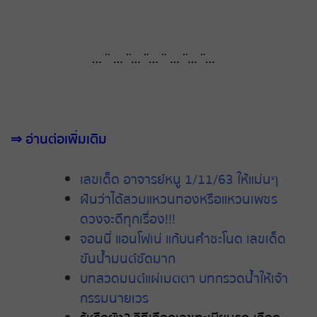
… ¨ … ¨… ¨… ¨ … ¨… ¨…
⇒
อ่านต่อเพิ่มเติม
เลขเด็ด อาจารย์หนู 1/11/63 ให้แม่นๆ
ฝันว่าได้สวมแหวนทองหรือแหวนเพชร
ดวงจะดีทุกเรื่อง!!!
จอนนี่ แอนโฟเน่ แก้บนคำชะโนด เลขเด็ด
ขันน้ำมนต์ชัดมาก
บทสวดมนต์แผ่เมตตา บทกรวดน้ำให้เจ้า
กรรมนายเวร