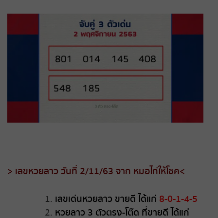
หวยหุ้นฮั่งเส็ง เช้า
หวยหุ้นฮั่งเส็ง บ่าย
หวยหุ้นจีน เช้า
หวยหุ้นจีน บ่าย
หวยหุ้นไต้หวัน
หวยหุ้นสิงคโปร์
หวยหุ้นอิยิป
> เลขหวยลาว วันที่ 2/11/63
จาก หมอไก่ให้โชค
<
หวยหุ้นเยอรมัน
เลขเด่นหวยลาว ขายดี ได้แก่
8-0-1-4-5
หวยหุ้นอังกฤษ
หวยลาว 3 ตัวตรง-โต๊ด ที่ขายดี ได้แก่