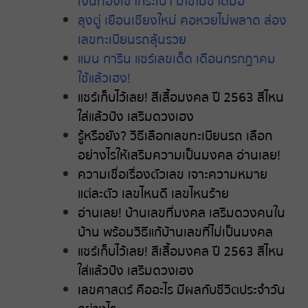
เงินทองเข้ากระเป๋า มีใช้ไม่ขาดมือ
ลุงตู่ เยือนเชียงใหม่ คอหวยไม่พลาด ส่อง
เลขทะเบียนรถลุ้นรวย
แมน การิน แชร์เลขเด็ด เดือนกรกฎาคม
ใช้แล้วเฮง!
แชร์เก็บไว้เลย! สีเสื้อมงคล ปี 2563 สีไหน
ใส่แล้วปัง เสริมดวงเฮง
รู้หรือยัง? วิธีเลือกเลขทะเบียนรถ เลือก
อย่างไรให้เสริมความเป็นมงคล อ่านเลย!
ความเชื่อเรื่องตัวเลข เจาะความหมาย
แต่ละตัว เลขไหนดี เลขไหนร้าย
อ่านเลย! บ้านเลขที่มงคล เสริมดวงคนใน
บ้าน พร้อมวิธีแก้บ้านเลขที่ไม่เป็นมงคล
แชร์เก็บไว้เลย! สีเสื้อมงคล ปี 2563 สีไหน
ใส่แล้วปัง เสริมดวงเฮง
เลขศาสตร์ คืออะไร มีผลกับชีวิตประจำวัน