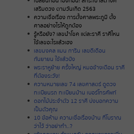
เปลี่ยนก่อน
เฮงก่อน
!
สีกระเป๋าสตางค์
เสริมดวง
ตามวันเกิด
2563
ความเชื่อเรื่อง
การตั้งศาลพระภูมิ
ตั้ง
ศาลอย่างไรให้ถูกต้อง
รู้หรือยัง
?
เลขนำโชค
แต่ละราศี
ราศีไหน
ใช้เลขอะไรแล้วเฮง
เลขมงคล
แมน
การิน
เลขดีเดือน
กันยายน
ใช้แล้วปัง
พระราหูย้าย
ครั้งใหญ่
หมอช้างเตือน
ราศี
ที่ต้องระวัง
!
ความหมายเลข
74
เลขศาสตร์
ดูดวง
ทะเบียนรถ
ทะเบียนบ้าน
เบอร์โทรศัพท์
ดอกไม้ประจำตัว
12
ราศี
บ่งบอกความ
เป็นตัวคุณ
10
ข้อห้าม
ความเชื่อเรื่องบ้าน
ที่โบราณ
ว่าไว้
ว่าอย่าทำ
..?