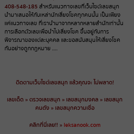
408-548-185
สำหรับแนวทางเลขที่
เว็บไซต์เลขสนุก
นำมาเสนอให้กับเหล่านักเสี่ยงโชคทุกคนนั้น เป็นเพียง
แค่แนวทางเลข ที่เรานำมาจากหลากหลายสำนักเท่านั้น
การเลือกตัวเลขเพื่อนำไปเสี่ยงโชค ขึ้นอยู่กับการ
พิจารณาของแต่ละบุคคล และขอสนับสนุนให้เสี่ยงโชค
กันอย่างถูกกฎหมาย
….
ติดตามเว็บไซต์เลขสนุก
แล้วคุณจะ
ไม่พลาด
!
เลขเด็ด
»
ตรวจเลขสนุก
»
เลขสนุกมงคล
»
เลขสนุก
คนดัง
»
เลขสนุกความเชื่อ
คลิกที่นี่เลย
!! »
leksanook.com