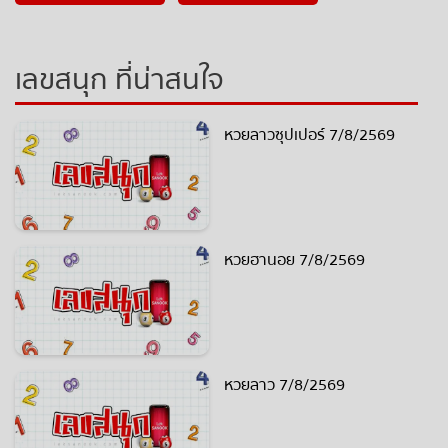
เลขสนุก ที่น่าสนใจ
หวยลาวซุปเปอร์ 7/8/2569
หวยฮานอย 7/8/2569
หวยลาว 7/8/2569