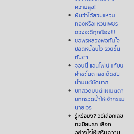
ความสุข!
ฝันว่าได้สวมแหวน
ทองหรือแหวนเพชร
ดวงจะดีทุกเรื่อง!!!
ขอพรหลวงพ่อทันใจ
ปลดหนี้ฉับไว รวยขึ้น
ทันตา
จอนนี่ แอนโฟเน่ แก้บน
คำชะโนด เลขเด็ดขัน
น้ำมนต์ชัดมาก
บทสวดมนต์แผ่เมตตา
บทกรวดน้ำให้เจ้ากรรม
นายเวร
รู้หรือยัง
?
วิธีเลือกเลข
ทะเบียนรถ
เลือก
อย่างไรให้เสริมความ