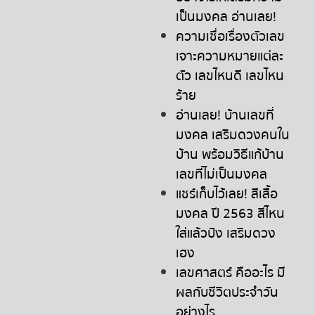
เป็นมงคล
อ่านเลย
!
ความเชื่อเรื่องตัวเลข
เจาะความหมายแต่ละ
ตัว
เลขไหนดี
เลขไหน
ร้าย
อ่านเลย
!
บ้านเลขที่
มงคล
เสริมดวงคนใน
บ้าน
พร้อมวิธีแก้บ้าน
เลขที่ไม่เป็นมงคล
แชร์เก็บไว้เลย
!
สีเสื้อ
มงคล
ปี
2563
สีไหน
ใส่แล้วปัง
เสริมดวง
เฮง
เลขศาสตร์
คืออะไร
มี
ผลกับชีวิตประจำวัน
อย่างไร