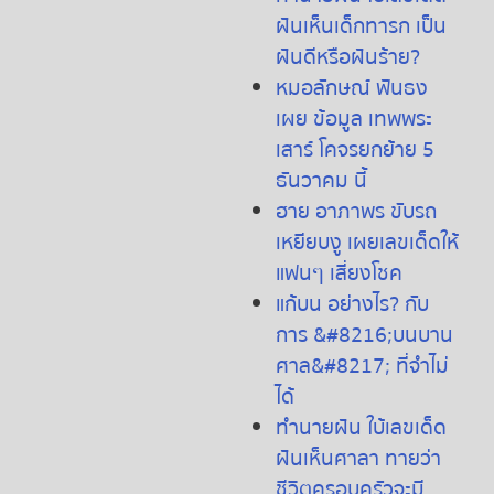
ฝันเห็นเด็กทารก เป็น
ฝันดีหรือฝันร้าย?
หมอลักษณ์ ฟันธง
เผย ข้อมูล เทพพระ
เสาร์ โคจรยกย้าย 5
ธันวาคม นี้
ฮาย อาภาพร ขับรถ
เหยียบงู เผยเลขเด็ดให้
แฟนๆ เสี่ยงโชค
แก้บน อย่างไร? กับ
การ &#8216;บนบาน
ศาล&#8217; ที่จำไม่
ได้
ทำนายฝัน ใบ้เลขเด็ด
ฝันเห็นศาลา ทายว่า
ชีวิตครอบครัวจะมี