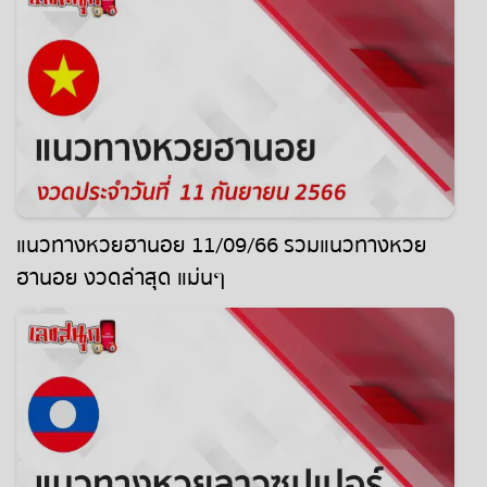
แนวทางหวยฮานอย 11/09/66 รวมแนวทางหวย
ฮานอย งวดล่าสุด แม่นๆ