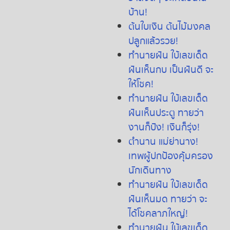
บ้าน!
ต้นใบเงิน ต้นไม้มงคล
ปลูกแล้วรวย!
ทำนายฝัน ใบ้เลขเด็ด
ฝันเห็นกบ เป็นฝันดี จะ
ให้โชค!
ทำนายฝัน ใบ้เลขเด็ด
ฝันเห็นประตู ทายว่า
งานก็ปัง! เงินก็รุ่ง!
ตำนาน แม่ย่านาง!
เทพผู้ปกป้องคุ้มครอง
นักเดินทาง
ทำนายฝัน ใบ้เลขเด็ด
ฝันเห็นมด ทายว่า จะ
ได้โชคลาภใหญ่!
ทำนายฝัน ใบ้เลขเด็ด