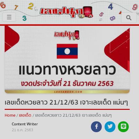
×
☰
หน้าหลัก
x ปิดโฆษณา
เลขเด็ด
ตรวจเลขสนุก
เลขสนุกมงคล
เลขสนุกคนดัง
เลขเด็ดหวยลาว 21/12/63 เจาะเลขเด็ด แม่นๆ
เลขสนุกความเชื่อ
Home
เลขเด็ด
เลขเด็ดหวยลาว 21/12/63 เจาะเลขเด็ด แม่นๆ
Content Writer
21 ธ.ค. 2563
หวยสด