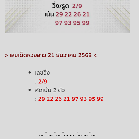
ถ่ายทอดสดหวยญีปุ่น
ถ่ายทอดสดหวยไต้หวัน
ถ่ายทอดสดหวยกัมพูชา
> เลขเด็ดหวยลาว 21 ธันวาคม 2563
<
หวยหุ้นสด
เลขวิ่ง
หวยหุ้นไทย เย็น
:
2/9
หวยหุ้นเกาหลี
คัดเน้น 2 ตัว
:
29 22 26 21 97 93 95 99
หวยหุ้นนิเคอิ เช้า
หวยหุ้นนิเคอิ บ่าย
… ¨ … ¨… ¨… … ¨… … ¨…