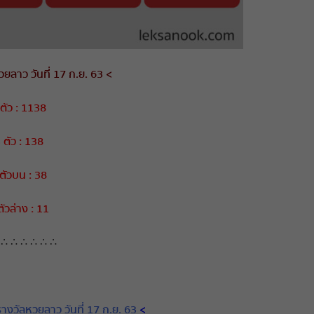
ลาว วันที่ 17 ก.ย. 63
<
ตัว
: 1138
3
ตัว
: 138
ตัวบน
: 38
ตัวล่าง
: 11
∴
∴
∴
∴
∴
∴
างวัล
หวยลาว วันที่ 17 ก.ย.
63
<