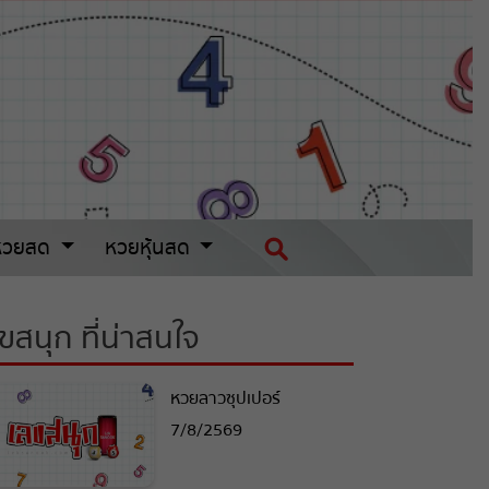
หวยสด
หวยหุ้นสด
ขสนุก ที่น่าสนใจ
หวยลาวซุปเปอร์
7/8/2569