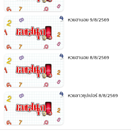
หวยฮานอย 9/8/2569
หวยฮานอย 8/8/2569
หวยลาวซุปเปอร์ 8/8/2569