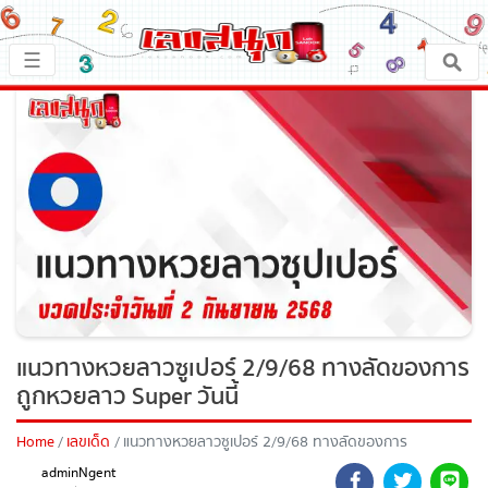
×
☰
หน้าหลัก
x ปิดโฆษณา
เลขเด็ด
ตรวจเลขสนุก
เลขสนุกมงคล
เลขสนุกคนดัง
แนวทางหวยลาวซูเปอร์ 2/9/68 ทางลัดของ
การถูกหวยลาว Super วันนี้
เลขสนุกความเชื่อ
Home
เลขเด็ด
แนวทางหวยลาวซูเปอร์ 2/9/68 ทางลัดของการ
ถูกหวยลาว Super วันนี้
หวยสด
adminNgent
5 วันที่แล้ว