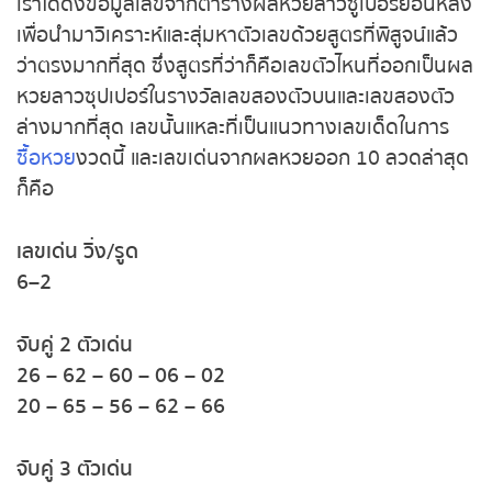
หวยหุ้นฮั่งเส็ง เช้า
หลัง เพื่อนำมาวิเคราะห์และสุ่มหาตัวเลขด้วยสูตรที่
พิสูจน์แล้วว่าตรงมากที่สุด ซึ่งสูตรที่ว่าก็คือเลขตัวไหน
หวยหุ้นฮั่งเส็ง บ่าย
ที่ออกเป็นผลหวยลาวซุปเปอร์ในรางวัลเลขสองตัวบน
และเลขสองตัวล่างมากที่สุด เลขนั้นแหละที่เป็นแนวทาง
หวยหุ้นจีน เช้า
เลขเด็ดในการ
ซื้อหวย
งวดนี้ และเลขเด่นจากผลหวย
ออก 10 ลวดล่าสุดก็คือ
หวยหุ้นจีน บ่าย
เลขเด่น วิ่ง/รูด
หวยหุ้นไต้หวัน
6–2
หวยหุ้นสิงคโปร์
จับคู่ 2 ตัวเด่น
26 – 62 – 60 – 06 – 02
หวยหุ้นอิยิป
20 – 65 – 56 – 62 – 66
หวยหุ้นเยอรมัน
จับคู่ 3 ตัวเด่น
หวยหุ้นอังกฤษ
662 – 206 – 620 – 526