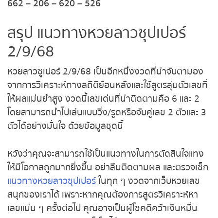
หวยหุ้นรัสเซีย
สรุป แนวทางหวยลาวซุปเปอร์
2/9/68
หวยหุ้นอินเดีย
หวยลาวซูเปอร์ 2/9/68 เป็นอีกหนึ่งงวดที่น่าจับตามอง
หวยหุ้นดาวโจนส์
จากการวิเคราะห์ทางสถิติย้อนหลังและใช้สูตรสุ่มตัวเลข
ที่ให้ผลแม่นยำสูง งวดนี้เลขเด่นที่น่าติดตามคือ 6 และ
2 โดยสามารถนำไปเล่นแบบวิ่ง/รูดหรือจับคู่เลข 2 ตัว
และ 3 ตัวได้อย่างมั่นใจ ด้วยข้อมูลชุดนี้
หวังว่าคุณจะสามารถใช้เป็นแนวทางในการตัดสินใจ
แทงให้มีโอกาสถูกมากยิ่งขึ้น อย่าลืมติดตามผล และ
ตรวจเช็ก
แนวทางหวยลาวซุปเปอร์
ในทุก ๆ งวดจาก
เว็บหวยเลขสนุกของเราได้ เพราะหากคุณต้องการสูตร
วิเคราะห์หาเลขแม่น ๆ ครั้งต่อไป คุณอาจเป็นผู้โชคดี
คว้าเงินหมื่นเงินแสนจากเลขของเราก็เป็นได้