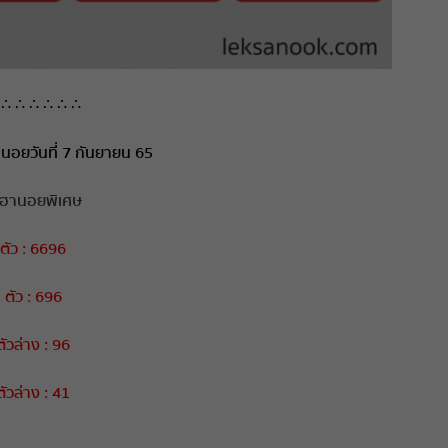
 ∴ ∴ ∴ ∴ ∴ ∴
อยวันที่ 7 กันยายน
65
ฮานอยพิเศษ
ตัว : 6696
3
ตัว
: 696
ตัวล่าง
: 96
ตัวล่าง
: 41