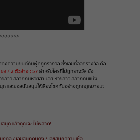
>>>>>>>
ดงความยินดีกับผู้ที่ถูกรางวัล
ซึ่งเลขที่ออกรางวัล คือ
: 69
/
2 ตัวล่าง : 57
สำหรับใครที่ไม่ถูกรางวัล ยัง
วยลาว สลากกินหวยฮานอย หวยลาว
สลากกินแบ่ง
สนุก และขอสนับสนุนให้เสี่ยงโชคกันอย่างถูกกฎหมายนะ
ลขสนุก แล้วคุณจะ ไม่พลาด
!
กมงคล
/
เลขสนุกคนดัง
/
เลขสนุกความเชื่อ