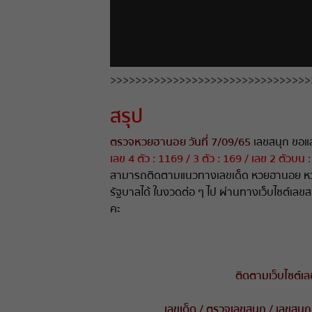
>>>>>>>>>>>>>>>>>>>>>>>>>>>>>>>>
สรุป
ตรวจหวยฮานอย วันที่ 7/09/
65
เลขสนุก
ขอแส
เลข
4
ตัว
:
1169
/ 3
ตัว
: 169 / เลข 2
ตัวบน 
สามารถติดตาม
แนวทางเลขเด็ด
หวยฮานอย ห
รัฐบาล
ได้ ในงวดต่อ ๆ ไป ผ่านทางเว็บไซต์เลข
คะ
ติดตามเว็บไซต์เ
เลขเด็ด
/
ตรวจเลขสนุก
/
เลขสนุ