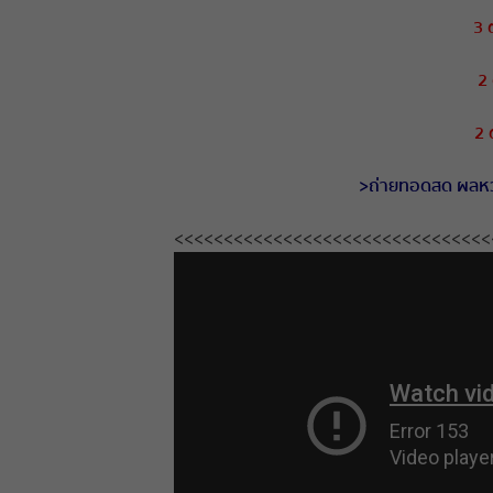
3
2
2
>ถ่ายทอดสด
ผลหว
<<<<<<<<<<<<<<<<<<<<<<<<<<<<<<<<