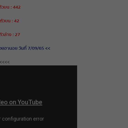
ตัวบน
: 442
ตัวบน
: 42
ตัวล่าง
: 27
ยฮานอย วันที่ 7/09
/65
<<
<<<<