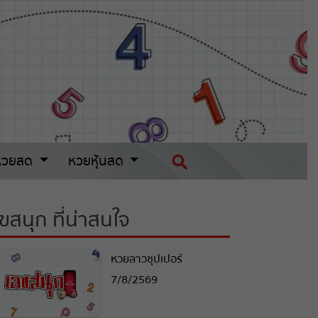
หวยสด
หวยหุ้นสด
ขสนุก ที่น่าสนใจ
หวยลาวซุปเปอร์
7/8/2569