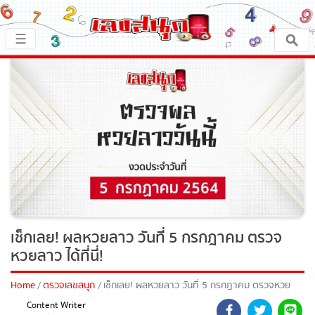
×
☰
หน้าหลัก
x ปิดโฆษณา
เลขเด็ด
ตรวจเลขสนุก
เลขสนุกมงคล
เลขสนุกคนดัง
เช็กเลย! ผลหวยลาว วันที่ 5 กรกฎาคม ตรวจ
หวยลาว ได้ที่นี่!
เลขสนุกความเชื่อ
Home
ตรวจเลขสนุก
เช็กเลย! ผลหวยลาว วันที่ 5 กรกฎาคม ตรวจหวย
หวยสด
ลาว ได้ที่นี่!
Content Writer