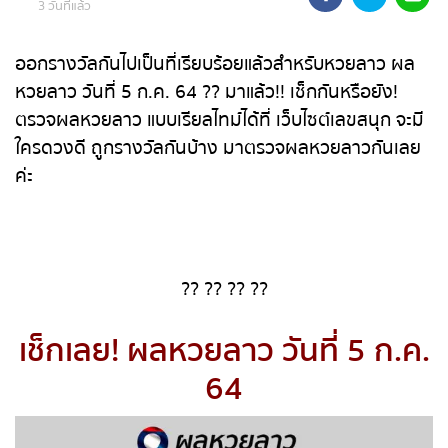
3 วันที่แล้ว
ถ่ายทอดสดหวยรัฐบาล
ออกรางวัลกันไปเป็นที่เรียบร้อยแล้วสำหรับหวยลาว ผล
ถ่ายทอดสดหวยออมสิน
หวยลาว วันที่ 5 ก.ค. 64
?? มาแล้ว
!!
เช็กกันหรือยัง
!
ตรวจผลหวยลาว แบบเรียลไทม์ได้ที่
เว็บไซต์เลขสนุก
จะ
ถ่ายทอดสดหวย ธกส.
มีใครดวงดี ถูกรางวัลกันบ้าง มาตรวจผลหวยลาวกัน
เลยค่ะ
ถ่ายทอดสดหวยลาว
ถ่ายทอดสดหวยลาว ซุปเปอร์
??
??
??
??
ถ่ายทอดสดหวยฮานอย
เช็กเลย
! ผลหวยลาว วันที่ 5
ถ่ายทอดสดหวยฮานอยพิเศษ
ก.ค.
64
ถ่ายทอดสดหวยมาเลย์