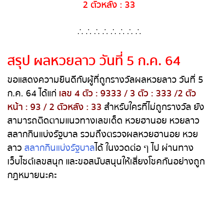
หวยหุ้นฮั่งเส็ง เช้า
2
ตัวหลัง
: 33
หวยหุ้นฮั่งเส็ง บ่าย
∴
∴
∴
∴
∴
∴
∴
∴
หวยหุ้นจีน เช้า
สรุป ผลหวยลาว วันที่ 5 ก.ค. 64
หวยหุ้นจีน บ่าย
ขอแสดงความยินดีกับผู้ที่ถูกรางวัลผลหวยลาว วันที่ 5
ก.ค. 64
ได้แก่
เลข
4
ตัว
: 9333 /
3
ตัว
: 333 /
2
ตัว
หวยหุ้นไต้หวัน
หน้า
: 93 /
2
ตัวหลัง
: 33
สำหรับใครที่ไม่ถูกรางวัล
ยังสามารถติดตามแนวทางเลขเด็ด หวยฮานอย หวย
หวยหุ้นสิงคโปร์
ลาว สลากกินแบ่งรัฐบาล รวมถึงตรวจผลหวยฮานอย
หวยลาว
สลากกินแบ่งรัฐบาล
ได้ ในงวดต่อ ๆ ไป ผ่าน
หวยหุ้นอิยิป
ทางเว็บไซต์เลขสนุก และขอสนับสนุนให้เสี่ยงโชคกัน
อย่างถูกกฎหมายนะคะ
หวยหุ้นเยอรมัน
หวยหุ้นอังกฤษ