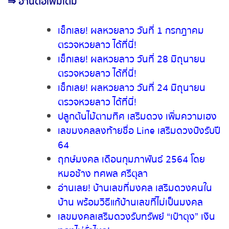
⇒
อ่านต่อเพิ่มเติม
เช็กเลย! ผลหวยลาว วันที่ 1 กรกฎาคม
ตรวจหวยลาว ได้ที่นี่!
เช็กเลย! ผลหวยลาว วันที่ 28 มิถุนายน
ตรวจหวยลาว ได้ที่นี่!
เช็กเลย! ผลหวยลาว วันที่ 24 มิถุนายน
ตรวจหวยลาว ได้ที่นี่!
ปลูกต้นไม้ตามทิศ
เสริมดวง
เพิ่มความ
เฮง
เลขมงคลลงท้ายชื่อ Line เสริมดวงปัง
รับปี 64
ฤกษ์มงคล เดือนกุมภาพันธ์ 2564 โดย
หมอช้าง ทศพล ศรีตุลา
อ่านเลย! บ้านเลขที่มงคล เสริมดวงคนใน
บ้าน พร้อมวิธีแก้บ้านเลขที่ไม่เป็นมงคล