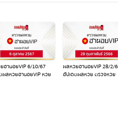
ฮานอยVIP 6/10/67
ผลหวยฮานอยVIP 28/2/6
ตผลหวยฮานอยVIP หวย
อัปเดตผลหวย ตรวจหวย
 ก่อนใคร ได้ที่นี่ !!!
ฮานอยVIP ได้ที่นี่!!