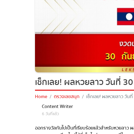
เช็กเลย! ผลหวยลาว วันที่ 30 
Home
ตรวจเลขสนุก
เช็กเลย! ผลหวยลาว วันที่ 
Content Writer
6 วันที่แล้ว
ออกรางวัลกันไปเป็นที่เรียบร้อยแล้วสำหรับหวยลาว ผล