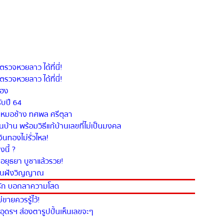
วจหวยลาว ได้ที่นี่!
วจหวยลาว ได้ที่นี่!
ฮง
บปี 64
หมอช้าง ทศพล ศรีตุลา
้าน พร้อมวิธีแก้บ้านเลขที่ไม่เป็นมงคล
นทองไม่รั่วไหล!
ี้ ?
อยุธยา บูชาแล้วรวย!
ั้นฝังวิญญาณ
รัก บอกลาความโสด
ายควรรู้ไว้!
องอุดรฯ ส่องตารูปปั้นเห็นเลขจะๆ