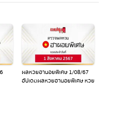
6
ผลหวยฮานอยพิเศษ 1/08/67
อัปเดตผลหวยฮานอยพิเศษ หวย
ออนไลน์ ก่อนใคร ได้ที่นี่ !!!