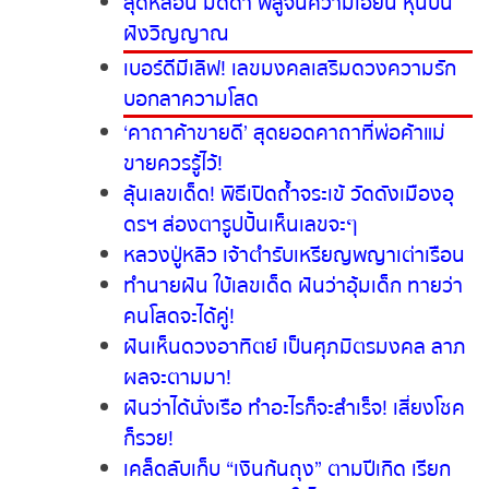
อยุธยา บูชาแล้วรวย!
สุดหลอน มดดำ พิสูจน์ความเฮี้ยน หุ่นปั้น
ฝังวิญญาณ
เบอร์ดีมีเลิฟ! เลขมงคลเสริมดวงความรัก
บอกลาความโสด
‘คาถาค้าขายดี’ สุดยอดคาถาที่พ่อค้าแม่
ขายควรรู้ไว้!
ลุ้นเลขเด็ด! พิธีเปิดถ้ำจระเข้ วัดดังเมืองอุ
ดรฯ ส่องตารูปปั้นเห็นเลขจะๆ
หลวงปู่หลิว เจ้าตำรับเหรียญพญาเต่า
เรือน
ทำนายฝัน ใบ้เลขเด็ด ฝันว่าอุ้มเด็ก ทาย
ว่า คนโสดจะได้คู่!
ฝันเห็นดวงอาทิตย์ เป็นศุภมิตรมงคล
ลาภผลจะตามมา!
ฝันว่าได้นั่งเรือ ทำอะไรก็จะสำเร็จ! เสี่ยง