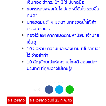
โชคก็รวย!
เคล็ดลับเก็บ “เงินก้นถุง” ตามปีเกิด เรียก
เงินทองเข้ากระเป๋า มีใช้ไม่ขาดมือ
ขอพรหลวงพ่อทันใจ ปลดหนี้ฉับไว รวย
ขึ้นทันตา
บทสวดมนต์แผ่เมตตา บทกรวดน้ำให้เจ้า
กรรมนายเวร
ท่องไว้เลย! คาถาเมตตามหานิยม เจ้า
นายเอ็นดู
10 ข้อห้าม ความเชื่อเรื่องบ้าน ที่โบราณ
ว่าไว้ ว่าอย่าทำ
10 สัญลักษณ์แห่งความโชคดี ของแต่ละ
ประเทศ ที่คุณอาจไม่เคยรู้!
∴ ∴ ∴ ∴ ∴ ∴
แชร์