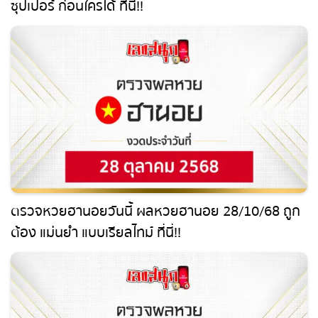
ผลหวยลาวซุปเปอร์ 9/9/2566 เช็คผลหวย ลาว
ซุปเปอร์ ก่อนใครได้ ที่นี่!!
ตรวจหวยฮานอยวันนี้ ผลหวยฮานอย 28/10/68
ถูกต้อง แม่นยำ แบบเรียลไทม์ ที่นี่!!