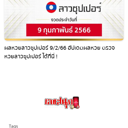
ผลหวยลาวซุปเปอร์ 9/2/66 อัปเดตผลหวย ตรวจ
หวยลาวซุปเปอร์ ได้ที่นี่ !