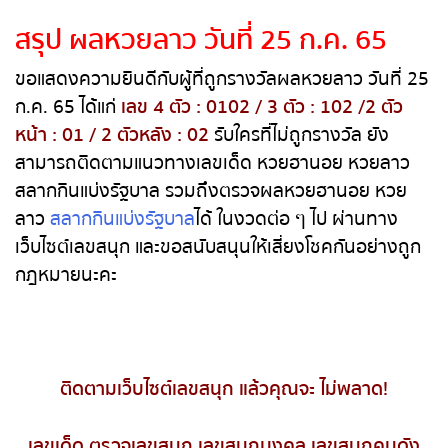
หวยหุ้นฮั่งเส็ง เช้า
สรุป ผลหวยลาว วันที่ 25 ก.ค. 65
หวยหุ้นฮั่งเส็ง บ่าย
ขอแสดงความยินดีกับผู้ที่ถูกรางวัลผลหวยลาว วันที่
หวยหุ้นจีน เช้า
25 ก.ค. 65
ได้แก่
เลข
4
ตัว
: 0102 /
3
ตัว
: 102 /
2
ตัวหน้า
: 01 /
2
ตัวหลัง
: 02
รับใครที่ไม่ถูกรางวัล ยัง
หวยหุ้นจีน บ่าย
สามารถติดตามแนวทางเลขเด็ด หวยฮานอย หวยลาว
สลากกินแบ่งรัฐบาล รวมถึงตรวจผลหวยฮานอย หวย
หวยหุ้นไต้หวัน
ลาว
สลากกินแบ่งรัฐบาล
ได้ ในงวดต่อ ๆ ไป ผ่านทาง
เว็บไซต์เลขสนุก และขอสนับสนุนให้เสี่ยงโชคกันอย่าง
หวยหุ้นสิงคโปร์
ถูกกฎหมายนะคะ
หวยหุ้นอิยิป
หวยหุ้นเยอรมัน
ติดตามเว็บไซต์เลขสนุก แล้วคุณจะ ไม่พลาด
!
หวยหุ้นอังกฤษ