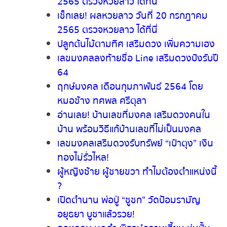
2565 ตรวจหวยลาว ได้ที่นี่
เช็กเลย! ผลหวยลาว วันที่ 20 กรกฎาคม
2565 ตรวจหวยลาว ได้ที่นี่
ปลูกต้นไม้ตามทิศ
เสริมดวง
เพิ่มความ
เฮง
เลขมงคลลงท้ายชื่อ Line เสริมดวงปัง
รับปี 64
ฤกษ์มงคล เดือนกุมภาพันธ์ 2564 โดย
หมอช้าง ทศพล ศรีตุลา
อ่านเลย! บ้านเลขที่มงคล เสริมดวงคนใน
บ้าน พร้อมวิธีแก้บ้านเลขที่ไม่เป็นมงคล
เลขมงคลเสริมดวงรับทรัพย์ “เป๋าตุง”
เงินทองไม่รั่วไหล!
ผู้หญิงซ้าย ผู้ชายขวา ทำไมต้องตำแหน่ง
นี้ ?
เปิดตำนาน พ่อปู่ “ชูชก” วัดป้อมรามัญ