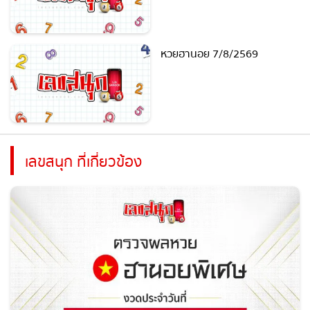
หวยลาวซุปเปอร์ 7/8/2569
หวยฮานอย 7/8/2569
เลขสนุก ที่เกี่ยวข้อง