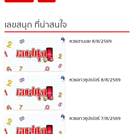
ผลหวยลาว
ผลหวยลาว วันที่ 19 ส.ค.
หวยลาว 19/8/64
หวยลาวงวดนี้
เลขสนุก
เลขสนุก ที่น่าสนใจ
หวยฮานอย 8/8/2569
หวยลาวซุปเปอร์ 8/8/2569