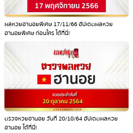
ผลหวยฮานอยพิเศษ 17/11/66 อัปเดตผลหวย
ฮานอยพิเศษ ก่อนใคร ได้ที่นี่!
ตรวจหวยฮานอย วันที่ 20/10/64 อัปเดตผลหวย