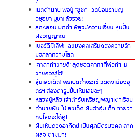
ผู้หญิงซ้าย ผู้ชายขวา ทำไมต้องตำแหน่ง
นี้ ?
เปิดตำนาน พ่อปู่ “ชูชก” วัดป้อมรามัญ
อยุธยา บูชาแล้วรวย!
สุดหลอน มดดำ พิสูจน์ความเฮี้ยน หุ่นปั้น
ฝังวิญญาณ
เบอร์ดีมีเลิฟ! เลขมงคลเสริมดวงความรัก
บอกลาความโสด
‘คาถาค้าขายดี’ สุดยอดคาถาที่พ่อค้าแม่
ขายควรรู้ไว้!
ลุ้นเลขเด็ด! พิธีเปิดถ้ำจระเข้ วัดดังเมืองอุ
ดรฯ ส่องตารูปปั้นเห็นเลขจะๆ
หลวงปู่หลิว เจ้าตำรับเหรียญพญาเต่า
เรือน
ทำนายฝัน ใบ้เลขเด็ด ฝันว่าอุ้มเด็ก ทาย
ว่า คนโสดจะได้คู่!