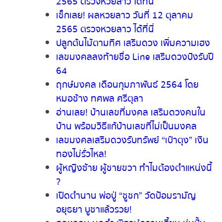
2565 ตรวจหวยลาว ได้ที่นี่
เช็กเลย! ผลหวยลาว วันที่ 12 ตุลาคม
2565 ตรวจหวยลาว ได้ที่นี่
ปลูกต้นไม้ตามทิศ
เสริมดวง
เพิ่มความ
เฮง
เลขมงคลลงท้ายชื่อ Line เสริมดวงปัง
รับปี 64
ฤกษ์มงคล เดือนกุมภาพันธ์ 2564 โดย
หมอช้าง ทศพล ศรีตุลา
อ่านเลย! บ้านเลขที่มงคล เสริมดวงคนใน
บ้าน พร้อมวิธีแก้บ้านเลขที่ไม่เป็นมงคล
เลขมงคลเสริมดวงรับทรัพย์ “เป๋าตุง”
เงินทองไม่รั่วไหล!
ผู้หญิงซ้าย ผู้ชายขวา ทำไมต้องตำแหน่ง
นี้ ?
เปิดตำนาน พ่อปู่ “ชูชก” วัดป้อมรามัญ