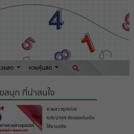
หวยสด
หวยหุ้นสด
ขสนุก ที่น่าสนใจ
หวยลาวซุปเปอร์
6/8/2569 คัดเลขเด่นเน้น
ใช้งานจริง