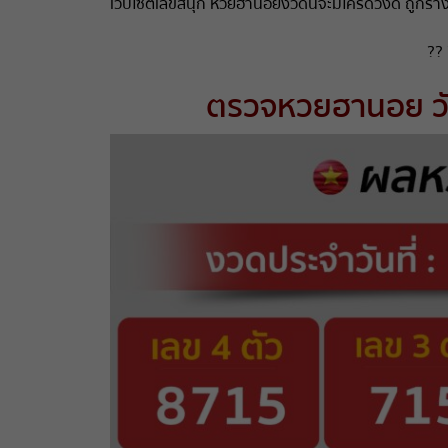
เว็บไซต์เลขสนุก
หวยฮานอยงวดนี้
จะมีใครดวงดี ถูกราง
??
ตรวจหวยฮานอย วั