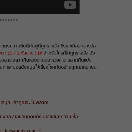
>>>>>>>
สดงความยินดีกับผู้ที่ถูกรางวัล
ซึ่งเลขที่ออกรางวัล
บน : 15
/
2 ตัวล่าง : 16
สำหรับใครที่ไม่ถูกรางวัล ยัง
วยลาว สลากกินหวยฮานอย หวยลาว
สลากกินแบ่ง
สนุก และขอสนับสนุนให้เสี่ยงโชคกันอย่างถูกกฎหมายนะ
ลขสนุก แล้วคุณจะ ไม่พลาด
!
กมงคล
/
เลขสนุกคนดัง
/
เลขสนุกความเชื่อ
leksanook.com