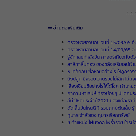
∴ ∴ 
⇒
อ่านต่อเพิ่มเติม
ตรวจหวยฮานอย วันที่ 15/09/65 อัป
ตรวจหวยฮานอย วันที่ 14/09/65 อัป
รู้จัก เลขกำลังวัน ศาสตร์เกี่ยวกับ
สาลิกาลิ้นทอง ของขลังเสริมเสน่ห์
5 เคล็ดลับ ซื้อหวยอย่างไร ให้ถูกรา
ยิ่งปลูก ยิ่งรวย ว่านรวยไม่เลิก ไม้
เสี่ยงเซียมซีอย่างไรให้ได้โชค ทำนา
คาถามหาเสน่ห์ ท่องบ่อยๆ มีแต่คน
สีนําโชคประจําปี2021 ของแต่ละราศ
ตัดเล็บวันไหนดี ? รวมฤกษ์ตัดเล็บ รู้แล้
กุมารเจ้าสัวเฮง กุมารเรียกทรัพย์
9 ตำแหน่ง ไฝมงคล ไฝร่ำรวย ใครมีอยู