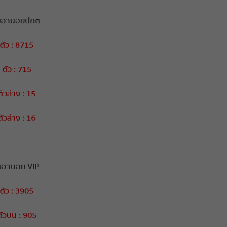
ยฮานอยปกติ
ตัว : 8715
3
ตัว
: 715
ตัวล่าง
: 15
ตัวล่าง
: 16
ยฮานอย VIP
ตัว
: 3905
ตัวบน
: 905