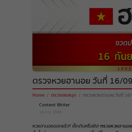
ตรวจหวยฮานอย วันที่ 16/09/
Home
ตรวจเลขสนุก
ตรวจหวยฮานอย วันที่ 16/0
Content Writer
16 ก.ย. 2565
หวยฮานอยออกแล้ว
!! เ
ช็กกันหรือยัง
!
ตรวจหวยฮานอย ว