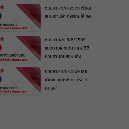
หวยลาว 6/8/2569 ตัวเลข
แบบเจาะลึก ที่พร้อมให้โชค
หวยฮานอย 6/8/2569
แนวทางเลขเด่นจากสถิติ
หวยฮานอยย้อนหลัง
หวยลาว 5/8/2569 เลข
เด็ดแนวทางหวย ที่หลาย
คนรอ!