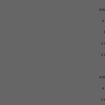
หว
4
2
2
หว
4
3