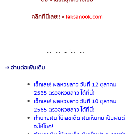
เลขเด็ด
»
ตรวจเลขสนุก
»
เลขสนุกมงคล
»
เลขสนุก
หวยหุ้นรัสเซีย
คนดัง
»
เลขสนุกความเชื่อ
หวยหุ้นอินเดีย
คลิกที่นี่เลย
!! »
leksanook.com
หวยหุ้นดาวโจนส์
… ¨ … ¨… ¨… ¨ … ¨
⇒
อ่านต่อเพิ่มเติม
เช็กเลย! ผลหวยลาว วันที่ 12 ตุลาคม
2565 ตรวจหวยล
า
ว ได้ที่นี่!
เช็กเลย! ผลหวยลาว วันที่ 10 ตุลาคม
2565 ตรวจหวยล
า
ว ได้ที่นี่!
ทำนายฝัน ใบ้เลขเด็ด ฝันเห็นกบ เป็นฝันดี