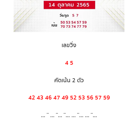
ถ่ายทอดสดหวยญีปุ่น
ถ่ายทอดสดหวยไต้หวัน
ถ่ายทอดสดหวยกัมพูชา
เลขวิ่ง
หวยหุ้นสด
4 5
หวยหุ้นไทย เย็น
คัดเน้น 2 ตัว
หวยหุ้นเกาหลี
42 43 46 47 49 52 53 56 57 59
หวยหุ้นนิเคอิ เช้า
… ¨ … ¨… ¨… … ¨… … ¨…
หวยหุ้นนิเคอิ บ่าย