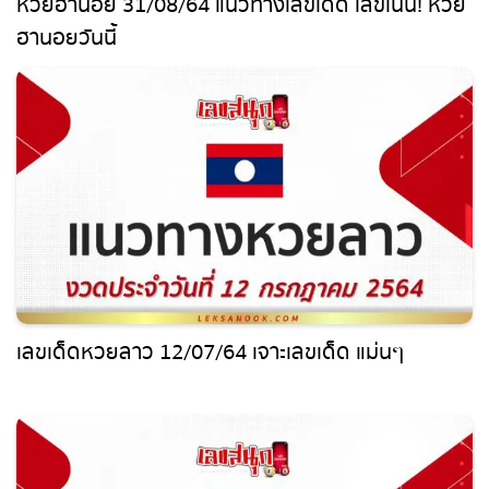
หวยฮานอย 31/08/64 แนวทางเลขเด็ด เลขเน้น!
หวยฮานอยวันนี้
เลขเด็ดหวยลาว 12/07/64 เจาะเลขเด็ด แม่นๆ