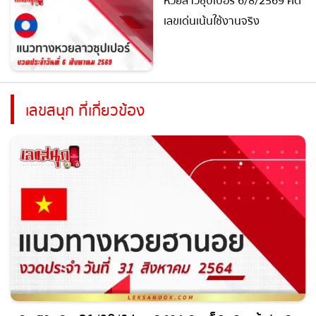
หวยลาวซุปเปอร์ 6/8/2569
คัดเลขเด่นเน้นใช้งานจริง
เลขสนุก ที่เกี่ยวข้อง