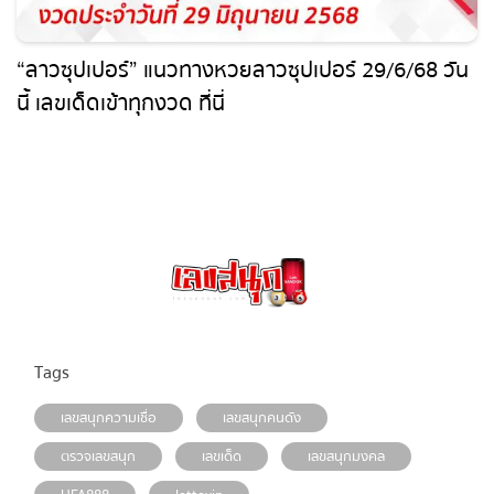
“ลาวซุปเปอร์” แนวทางหวยลาวซุปเปอร์ 29/6/68
วันนี้ เลขเด็ดเข้าทุกงวด ที่นี่
Tags
เลขสนุกความเชื่อ
เลขสนุกคนดัง
ตรวจเลขสนุก
เลขเด็ด
เลขสนุกมงคล
UFA888
lottovip