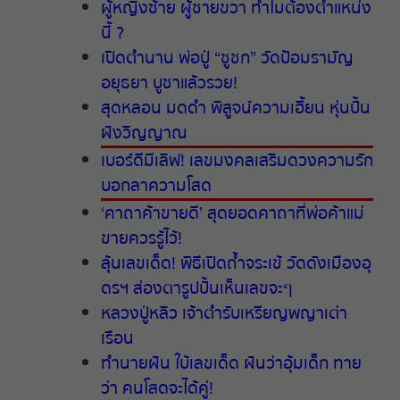
ผู้หญิงซ้าย ผู้ชายขวา ทำไมต้องตำแหน่ง
นี้ ?
เปิดตำนาน พ่อปู่ “ชูชก” วัดป้อมรามัญ
อยุธยา บูชาแล้วรวย!
สุดหลอน มดดำ พิสูจน์ความเฮี้ยน หุ่นปั้น
ฝังวิญญาณ
เบอร์ดีมีเลิฟ! เลขมงคลเสริมดวงความรัก
บอกลาความโสด
‘คาถาค้าขายดี’ สุดยอดคาถาที่พ่อค้าแม่
ขายควรรู้ไว้!
ลุ้นเลขเด็ด! พิธีเปิดถ้ำจระเข้ วัดดังเมืองอุ
ดรฯ ส่องตารูปปั้นเห็นเลขจะๆ
หลวงปู่หลิว เจ้าตำรับเหรียญพญาเต่า
เรือน
ทำนายฝัน ใบ้เลขเด็ด ฝันว่าอุ้มเด็ก ทาย
ว่า คนโสดจะได้คู่!