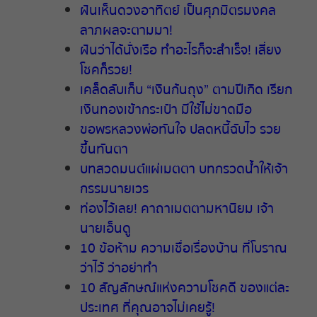
ฝันเห็นดวงอาทิตย์ เป็นศุภมิตรมงคล
ลาภผลจะตามมา!
ฝันว่าได้นั่งเรือ ทำอะไรก็จะสำเร็จ! เสี่ยง
โชคก็รวย!
เคล็ดลับเก็บ “เงินก้นถุง” ตามปีเกิด เรียก
เงินทองเข้ากระเป๋า มีใช้ไม่ขาดมือ
ขอพรหลวงพ่อทันใจ ปลดหนี้ฉับไว รวย
ขึ้นทันตา
บทสวดมนต์แผ่เมตตา บทกรวดน้ำให้เจ้า
กรรมนายเวร
ท่องไว้เลย! คาถาเมตตามหานิยม เจ้า
นายเอ็นดู
10 ข้อห้าม ความเชื่อเรื่องบ้าน ที่โบราณ
ว่าไว้ ว่าอย่าทำ
10 สัญลักษณ์แห่งความโชคดี ของแต่ละ
ประเทศ ที่คุณอาจไม่เคยรู้!