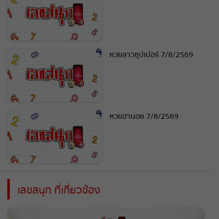
หวยลาวซุปเปอร์ 7/8/2569
หวยฮานอย 7/8/2569
เลขสนุก ที่เกี่ยวข้อง