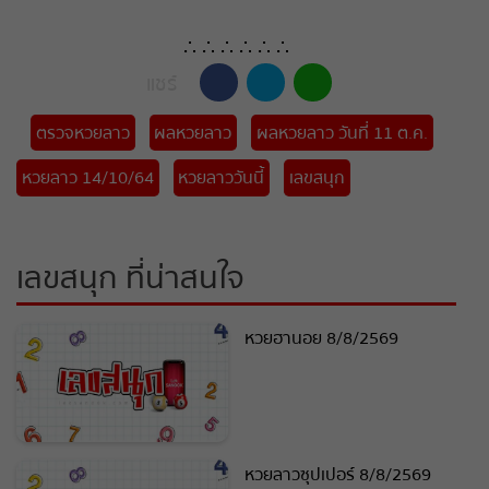
∴ ∴ ∴ ∴ ∴ ∴
แชร์
ตรวจหวยลาว
ผลหวยลาว
ผลหวยลาว วันที่ 11 ต.ค.
หวยลาว 14/10/64
หวยลาววันนี้
เลขสนุก
เลขสนุก ที่น่าสนใจ
หวยฮานอย 8/8/2569
หวยลาวซุปเปอร์ 8/8/2569