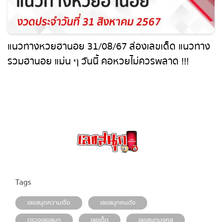
แนวทางหวยฮานอย 31/08/67 ส่องเลขเด็ด
แนวทางรวมฮานอย แม่น ๆ วันนี้ คอหวยไม่ควร
พลาด !!!
Tags
เลขสนุกความเชื่อ
เลขสนุกคนดัง
ตรวจเลขสนุก
เลขเด็ด
เลขสนุกมงคล