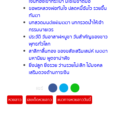
เคล็ดลับเก็บ “เงินก้นถุง” ตามปีเกิด เรียก
เงินทองเข้ากระเป๋า มีใช้ไม่ขาดมือ
ขอพรหลวงพ่อทันใจ ปลดหนี้ฉับไว รวย
ขึ้นทันตา
บทสวดมนต์แผ่เมตตา บทกรวดน้ำให้เจ้า
กรรมนายเวร
ประวัติ วันอาสาฬหบูชา วันสำคัญของ
ชาวพุทธทั่วโลก
สาลิกาลิ้นทอง ของขลังเสริมเสน่ห์
เมตตามหานิยม พูดจาน่าฟัง
ยิ่งปลูก ยิ่งรวย ว่านรวยไม่เลิก ไม้มงคล
เสริมดวงด้านการเงิน
แชร์
หวยลาว
เลขเด็ดหวยลาว
แนวทางหวยลาววันนี้