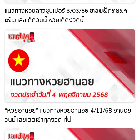
แนวทางหวยลาวซุปเปอร์ 3/03/66 ຫວຍພັດທະນາ
ເພີ່ມ เลขเด็ดวันนี้ หวยเด็ดงวดนี้
“หวยฮานอย” แนวทางหวยฮานอย 4/11/68
ฮานอยวันนี้ เลขเด็ดเข้าทุกงวด ที่นี่