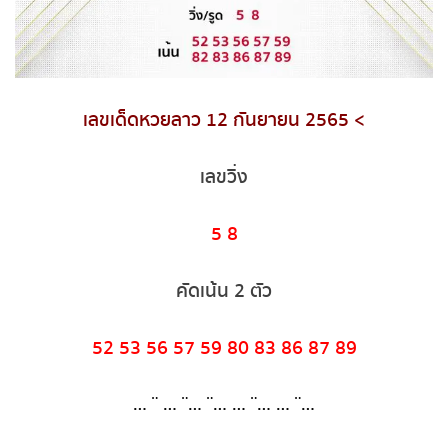
ถ่ายทอดสดหวยญีปุ่น
ถ่ายทอดสดหวยไต้หวัน
เลขเด็ดหวยลาว 12 กันยายน 2565
<
ถ่ายทอดสดหวยกัมพูชา
เลขวิ่ง
หวยหุ้นสด
5 8
หวยหุ้นไทย เย็น
คัดเน้น 2 ตัว
หวยหุ้นเกาหลี
52 53 56 57 59 80 83 86 87 89
หวยหุ้นนิเคอิ เช้า
… ¨ … ¨… ¨… … ¨… … ¨…
หวยหุ้นนิเคอิ บ่าย