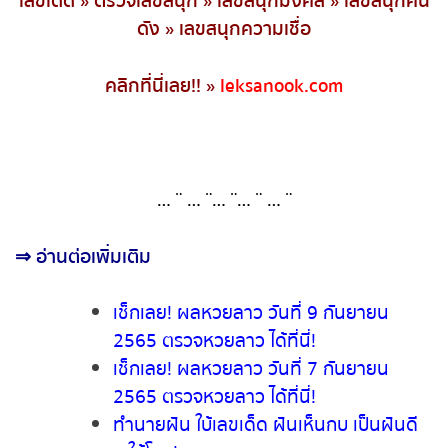
หวยหุ้นรัสเซีย
เลขเด็ด
»
ตรวจเลขสนุก
»
เลขสนุกมงคล
»
เลขสนุก
คนดัง
»
เลขสนุกความเชื่อ
หวยหุ้นอินเดีย
คลิกที่นี่เลย
!! »
leksanook.com
หวยหุ้นดาวโจนส์
… ¨ … ¨… ¨… ¨ … ¨
⇒
อ่านต่อเพิ่มเติม
เช็กเลย! ผลหวยลาว วันที่ 9 กันยายน
2565 ตรวจหวยล
า
ว ได้ที่นี่!
เช็กเลย! ผลหวยลาว วันที่ 7 กันยายน
2565 ตรวจหวยล
า
ว ได้ที่นี่!