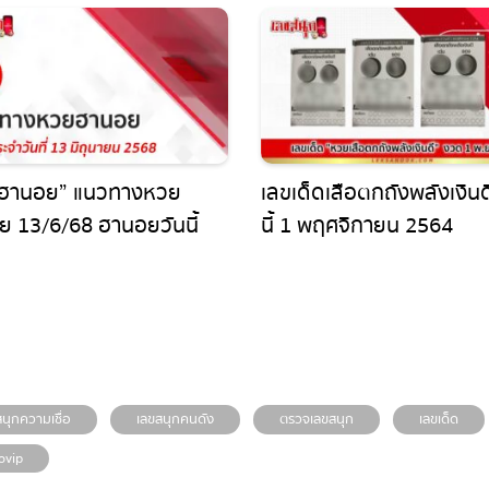
านอย” แนวทางหวย
เลขเด็ดเสือตกถังพลังเงินด
 13/6/68 ฮานอยวันนี้
นี้ 1 พฤศจิกายน 2564
เข้าทุกงวด ที่นี่
ุกความเชื่อ
เลขสนุกคนดัง
ตรวจเลขสนุก
เลขเด็ด
vip