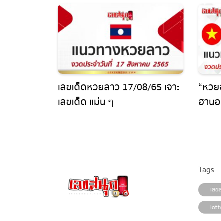
เลขเด็ดหวยลาว 17/08/65 เจาะ
“หวยฮ
เลขเด็ด แม่น ๆ
ฮานอย
เลขเด็ด
Tags
เลขสน
lotto