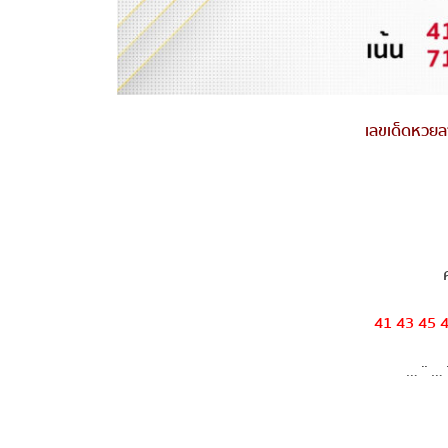
เลขเด็ดหวยลา
คั
41 43 45 4
… ¨ … 