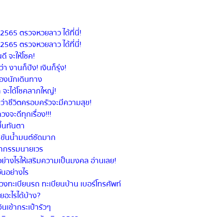
 2565 ตรวจหวยล
า
ว ได้ที่นี่!
 2565 ตรวจหวยล
า
ว ได้ที่นี่!
ี จะให้โชค!
งานก็ปัง! เงินก็รุ่ง!
องนักเดินทาง
 จะได้โชคลาภใหญ่!
่าชีวิตครอบครัวจะมีความสุข!
ะดีทุกเรื่อง!!!
้นทันตา
ขันน้ำมนต์ชัดมาก
ากรรมนายเวร
ย่างไรให้เสริมความเป็นมงคล
อ่านเลย
!
นอย่างไร
วงทะเบียนรถ
ทะเบียนบ้าน
เบอร์โทรศัพท์
ไรได้บ้าง
?
นเข้ากระเป๋ารัวๆ