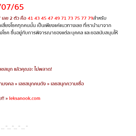
/07/65
เลข 2 ตัว คือ
41 43 45 47 49 71 73 75 77 79
สำหรับ
สี่ยงโชคทุกคนนั้น เป็นเพียงแค่แนวทางเลข ที่เรานำมาจาก
ยงโชค ขึ้นอยู่กับการพิจารณาของแต่ละบุคคล และขอสนับสนุนให้
ขสนุก
แล้วคุณจะ
ไม่พลาด
!
กมงคล
»
เลขสนุกคนดัง
»
เลขสนุกความเชื่อ
!! »
leksanook.com
… ¨… ¨… ¨ … ¨