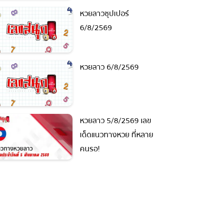
หวยลาวซุปเปอร์
6/8/2569
หวยลาว 6/8/2569
หวยลาว 5/8/2569 เลข
เด็ดแนวทางหวย ที่หลาย
คนรอ!