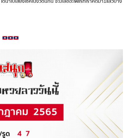
ได้นำไปเสี่ยงโชคในงวดนี้กัน จะมีเลขอะไฟแรที่เราคัดมา1แล้วบ้าง