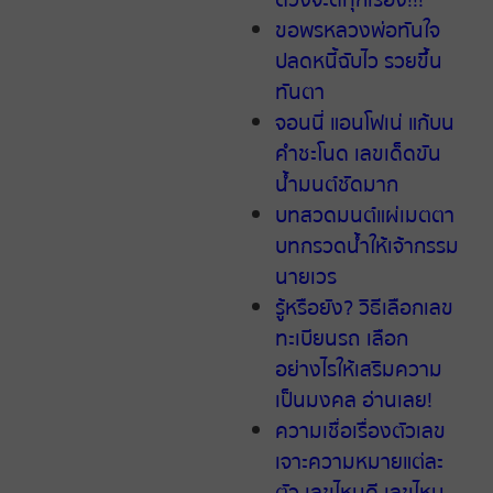
ดวงจะดีทุกเรื่อง!!!
ขอพรหลวงพ่อทันใจ
ปลดหนี้ฉับไว รวยขึ้น
ทันตา
จอนนี่ แอนโฟเน่ แก้บน
คำชะโนด เลขเด็ดขัน
น้ำมนต์ชัดมาก
บทสวดมนต์แผ่เมตตา
บทกรวดน้ำให้เจ้ากรรม
นายเวร
รู้หรือยัง
?
วิธีเลือกเลข
ทะเบียนรถ
เลือก
อย่างไรให้เสริมความ
เป็นมงคล
อ่านเลย
!
ความเชื่อเรื่องตัวเลข
เจาะความหมายแต่ละ