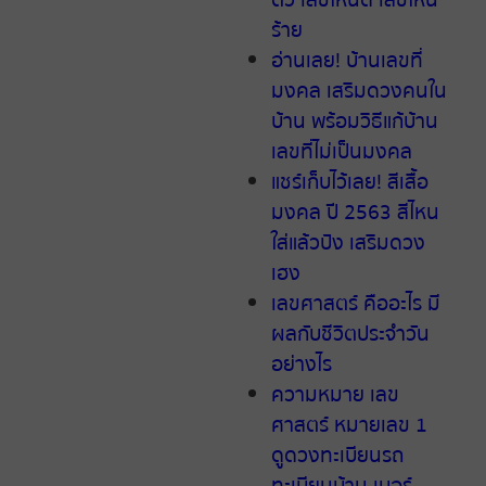
ตัว
เลขไหนดี
เลขไหน
ร้าย
อ่านเลย
!
บ้านเลขที่
มงคล
เสริมดวงคนใน
บ้าน
พร้อมวิธีแก้บ้าน
เลขที่ไม่เป็นมงคล
แชร์เก็บไว้เลย
!
สีเสื้อ
มงคล
ปี
2563
สีไหน
ใส่แล้วปัง
เสริมดวง
เฮง
เลขศาสตร์
คืออะไร
มี
ผลกับชีวิตประจำวัน
อย่างไร
ความหมาย
เลข
ศาสตร์
หมายเลข
1
ดูดวงทะเบียนรถ