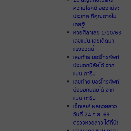
10 สัญลักษณ์แห่ง
ความโชคดี ของแต่ละ
ประเทศ ที่คุณอาจไม่
เคยรู้!
หวยศิลาเลข
1/10/63
เลขแม่น
เลขเด็ดมา
แรงงวดนี้
เลขท้ายเบอร์โทรศัพท์
บ่งบอกนิสัยได้ จาก
แมน การิน
เลขท้ายเบอร์โทรศัพท์
บ่งบอกนิสัยได้
จาก
แมน
การิน
เช็กเลย
!
ผลหวยลาว
วันที่
24
ก
.
ย
. 63
ตรวจหวยลาว
ได้ที่นี่
!