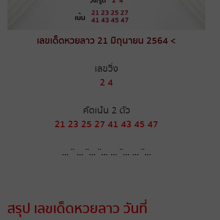
ถ่ายทอดสดหวยญีปุ่น
ถ่ายทอดสดหวยไต้หวัน
เลขเด็ดหวยลาว 21 มิถุนายน 2564
<
ถ่ายทอดสดหวยกัมพูชา
เลขวิ่ง
2 4
หวยหุ้นสด
คัดเน้น 2 ตัว
หวยหุ้นไทย เย็น
21 23 25 27 41 43 45 47
หวยหุ้นเกาหลี
… ¨ … ¨… ¨… … ¨… … ¨…
หวยหุ้นนิเคอิ เช้า
หวยหุ้นนิเคอิ บ่าย
สรุป เลขเด็ดหวยลาว วันที่