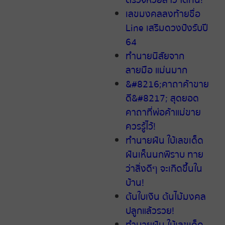
ตรวจหวยลาว ได้ที่นี่!
เลขมงคลลงท้ายชื่อ
Line เสริมดวงปังรับปี
64
ทำนายนิสัยจาก
ลายมือ แม่นมาก
&#8216;คาถาค้าขาย
ดี&#8217; สุดยอด
คาถาที่พ่อค้าแม่ขาย
ควรรู้ไว้!
ทำนายฝัน ใบ้เลขเด็ด
ฝันเห็นนกพิราบ ทาย
ว่าสิ่งดีๆ จะเกิดขึ้นใน
บ้าน!
ต้นใบเงิน ต้นไม้มงคล
ปลูกแล้วรวย!