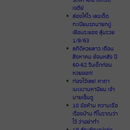
รถแห่ ไอ้ไข่ เด็กวัด
เจดีย์
ส่องให้ไว เลขเด็ด
ทะเบียนรถนายกตู่
เยือนระยอง ลุ้นรวย
1/9/63
สถิติหวยลาว เดือน
สิงหาคม ย้อนหลัง ปี
60-62 รีบเช็กก่อน
หวยออก!
ท่องไว้เลย! คาถา
เมตตามหานิยม เจ้า
นายเอ็นดู
10 ข้อห้าม ความเชื่อ
เรื่องบ้าน ที่โบราณว่า
ไว้ ว่าอย่าทำ