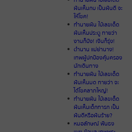
ทำนายฝัน ใบ้เลขเด็ด
ฝันเห็นกบ เป็นฝันดี จะ
ให้โชค!
ทำนายฝัน ใบ้เลขเด็ด
ฝันเห็นประตู ทายว่า
งานก็ปัง! เงินก็รุ่ง!
ตำนาน แม่ย่านาง!
เทพผู้ปกป้องคุ้มครอง
นักเดินทาง
ทำนายฝัน ใบ้เลขเด็ด
ฝันเห็นมด ทายว่า จะ
ได้โชคลาภใหญ่!
ทำนายฝัน ใบ้เลขเด็ด
ฝันเห็นเด็กทารก เป็น
ฝันดีหรือฝันร้าย?
หมอลักษณ์ ฟันธง