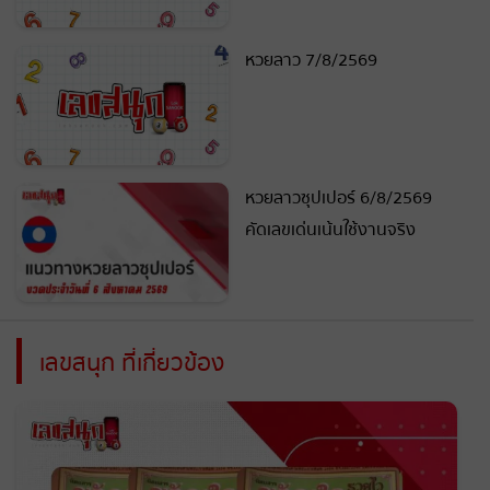
หวยลาว 7/8/2569
หวยลาวซุปเปอร์ 6/8/2569
คัดเลขเด่นเน้นใช้งานจริง
เลขสนุก ที่เกี่ยวข้อง