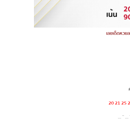
เลขเด็ดหวยล
คั
20 21 25 2
… ¨ … 