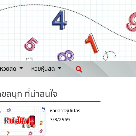
หวยสด
หวยหุ้นสด
ขสนุก ที่น่าสนใจ
หวยลาวซุปเปอร์
7/8/2569