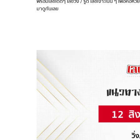
พร้อมเลขเด็ดๆ เลขวิ่ง
/
รูด เลขเจาะเน้น ๆ เพื่อคอหวย ไ
มาดูกันเลย