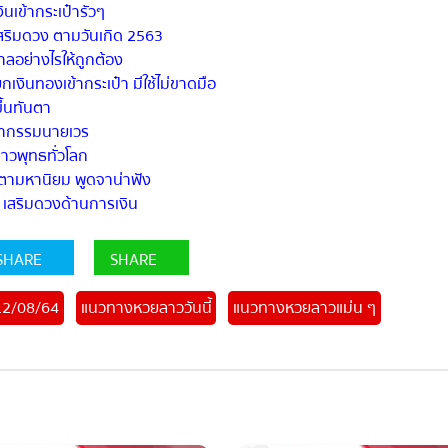
นเข้ากระเป๋ารัวๆ
สริมดวง
ตามวันเกิด
2563
ลอย่างไรให้ถูกต้อง
กเงินทองเข้ากระเป๋า มีใช้ไม่ขาดมือ
้นทันตา
ากรรมนายเวร
วพุทธทั่วโลก
ตามหานิยม พูดจาน่าฟัง
ล เสริมดวงด้านการเงิน
HARE
SHARE
2/08/64
แนวทางหวยลาววันนี้
แนวทางหวยลาวแม่น ๆ