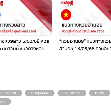
งหวยลาว 5/02/68 หวย
“หวยฮานอย” แนวทางหวย
ฒนาวันนี้ แนวทางหวย
ฮานอย 18/03/68 ฮานอยวัน
ล่าสุด
เลขเด็ดเข้าทุกงวด ที่นี่
ุกความเชื่อ
เลขสนุกคนดัง
ตรวจเลขสนุก
เลขเด็ด
vip