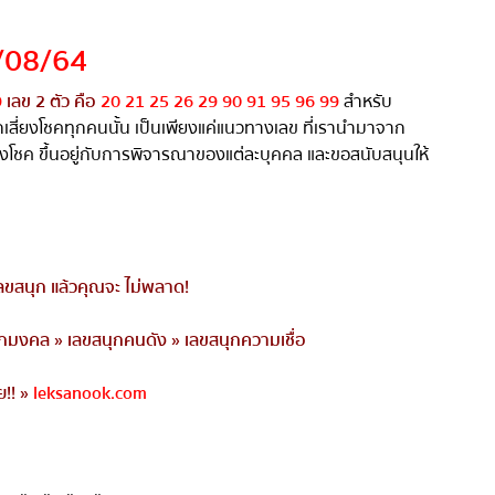
/08/64
เลข 2 ตัว คือ
20 21 25 26 29 90 91 95 96 99
สำหรับ
สี่ยงโชคทุกคนนั้น เป็นเพียงแค่แนวทางเลข ที่เรานำมาจาก
ยงโชค ขึ้นอยู่กับการพิจารณาของแต่ละบุคคล และขอสนับสนุนให้
ขสนุก
แล้วคุณจะ
ไม่พลาด
!
กมงคล
»
เลขสนุกคนดัง
»
เลขสนุกความเชื่อ
!! »
leksanook.com