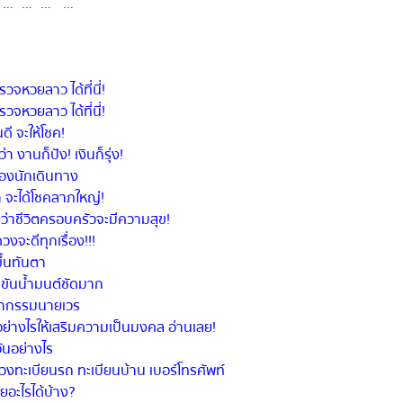
… ¨… ¨… ¨ … ¨
จหวยลาว ได้ที่นี่!
จหวยลาว ได้ที่นี่!
ี จะให้โชค!
งานก็ปัง! เงินก็รุ่ง!
องนักเดินทาง
 จะได้โชคลาภใหญ่!
่าชีวิตครอบครัวจะมีความสุข!
ะดีทุกเรื่อง!!!
้นทันตา
ขันน้ำมนต์ชัดมาก
ากรรมนายเวร
ย่างไรให้เสริมความเป็นมงคล
อ่านเลย
!
นอย่างไร
วงทะเบียนรถ
ทะเบียนบ้าน
เบอร์โทรศัพท์
ไรได้บ้าง
?