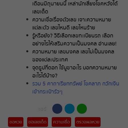
เดือนมิถุนายนนี้
เหล่านักเสี่ยงโชคหวังได้
เลขเด็ด
ความเชื่อเรื่องตัวเลข
เจาะความหมาย
แต่ละตัว
เลขไหนดี
เลขไหนร้าย
รู้หรือยัง
?
วิธีเลือกเลขทะเบียนรถ
เลือก
อย่างไรให้เสริมความเป็นมงคล
อ่านเลย
!
ความหมาย
เลขมงคล
เลขไม่เป็นมงคล
ของแต่ละประเทศ
จุดธูปกี่ดอก
ใช้บูชาอะไร
บอกความหมาย
อะไรได้บ้าง
?
รวม 5 คาถาเรียกทรัพย์ โชคลาภ กวักเงิน
เข้ากระเป๋ารัวๆ
แชร์
ขอหวย
ขอเลขเด็ด
ความเชื่อ
ตรวจผลหวย