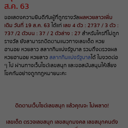
ส.ค.
63
ขอแสดงความยินดีกับผู้ที่ถูกรางวัล
ผลหวยลาวเพิ่ม
เติม วันที่ 19 ส.ค.
63
ได้แก่
เลข
4
ตัว
:
2737 /
3
ตัว
:
737 /
2
ตัวบน
: 37 /
2
ตัวล่าง
: 27
สำหรับใครที่ไม่ถูก
รางวัล ยังสามารถติดตามแนวทางเลขเด็ด หวย
ฮานอย หวยลาว สลากกินแบ่งรัฐบาล รวมถึงตรวจผล
หวยฮานอย หวยลาว
สลากกินแบ่งรัฐบาล
ได้ ในงวดต่อ
ๆ ไป ผ่านทางเว็บไซต์เลขสนุก และขอสนับสนุนให้เสี่ยง
โชคกันอย่างถูกกฎหมายนะคะ
ติดตามเว็บไซต์เลขสนุก แล้วคุณจะ ไม่พลาด
!
เลขเด็ด
ตรวจเลขสนุก
เลขสนุกมงคล
เลขสนุกคนดัง