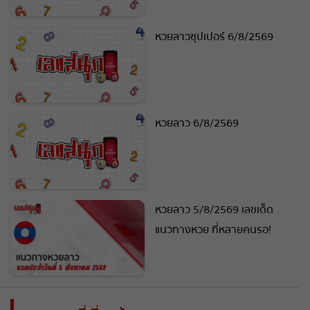
หวยลาวซุปเปอร์ 6/8/2569
หวยลาว 6/8/2569
หวยลาว 5/8/2569 เลขเด็ด
แนวทางหวย ที่หลายคนรอ!