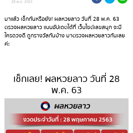
28 พ.ค. 2563
ถ่ายทอดสดหวยรัฐบาล
มาแล้ว เช็กกันหรือยัง
! ผลหวยลาว วันที่ 28 พ.ค.
63
ถ่ายทอดสดหวยออมสิน
ตรวจผลหวยลาว แบบอัปเดตได้ที่
เว็บไซต์เลขสนุก
จะมี
ใครดวงดี ถูกรางวัลกันบ้าง มาตรวจผลหวยลาวกัน
ถ่ายทอดสดหวย ธกส.
เลยค่ะ
ถ่ายทอดสดหวยลาว
ถ่ายทอดสดหวยลาว ซุปเปอร์
เช็กเลย
! ผลหวยลาว วันที่ 28
ถ่ายทอดสดหวยฮานอย
พ.ค.
63
ถ่ายทอดสดหวยฮานอยพิเศษ
ถ่ายทอดสดหวยมาเลย์