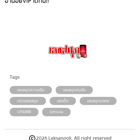
Tags
เลขสนุกความเชื่อ
เลขสนุกคนดัง
ตรวจเลขสนุก
เลขเด็ด
เลขสนุกมงคล
UFA888
lottovip
2026 Leksanook. All right reserved