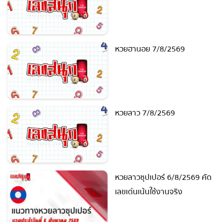
หวยฮานอย 7/8/2569
หวยลาว 7/8/2569
หวยลาวซุปเปอร์ 6/8/2569
คัดเลขเด่นเน้นใช้งานจริง