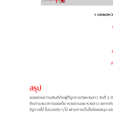
> เลขผลหวยลา
4
2
2
สรุป
ขอแสดงความยินดีกับผู้ที่ถูกรางวัลหวยลาว วันที่ 1 มิ.
ติดตามแนวทางเลขเด็ด หวยฮานอย หวยลาว สลากกิน
รัฐบาลได้ ในงวดต่อ ๆ ไป ผ่านทางเว็บไซต์เลขสนุก แล