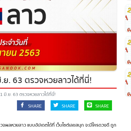
.ย. 63 ตรวจหวยลาวได้ที่นี่!
 มิ.ย. 63 ตรวจหวยลาวได้ที่นี่!
SHARE
SHARE
SHARE
จผลหวยลาว แบบอัปเดตได้ที่
เว็บไซต์เลขสนุก
จะมีใครดวงดี ถูก