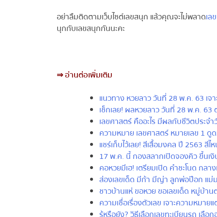
อย่าลืมติดตามเว็บไซต์เลขสนุก แล้วคุณจะไม่พลาด
เลขเ
นุกกับเลขสนุกกันนะคะ
⇒
อ่านต่อเพิ่มเติม
แนวทาง หวยลาว วันที่ 28 พ.ค. 63 เจาะเ
เช็กเลย! ผลหวยลาว วันที่ 28 พ.ค. 63 ตร
เลขศาสตร์ คืออะไร มีผลกับชีวิตประจำวั
ความหมาย เลขศาสตร์ หมายเลข 1 ดูดวงท
แชร์เก็บไว้เลย! สีเสื้อมงคล ปี 2563 สีไห
17 พ.ค. นี้ กองสลากเปิดจองคิว ขึ้นเงิน
คอหวยมีเฮ! เตรียมเปิด คำชะโนด กลางเดือ
ส่องเลขเด็ด มีก้า มีญ่า ลูกพ่อป๊อก แม่มา
ชาวบ้านแห่ ขอหวย ขอเลขเด็ด หมู่บ้านต
ความเชื่อเรื่องตัวเลข เจาะความหมายแต่
รู้หรือยัง? วิธีเลือกเลขทะเบียนรถ เลือ