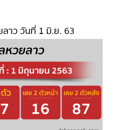
าว วันที่ 1 มิ.ย. 63