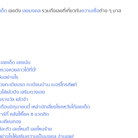
ด็ด
เลขดัง
เลขมงคล
รวมถึงเลขที่เกี่ยวกับ
ความเชื่อ
ต่าง ๆ มาส
ลขเด็ด เลขเน้น
วจหวยลาวได้ที่นี่!
นอย่างไร
ะเบียนรถ ทะเบียนบ้าน เบอร์โทรศัพท์
นใส่แล้วปัง เสริมดวงเฮง
รางวัล แล้วจ้า
นมิถุนายนนี้ เหล่านักเสี่ยงโชคหวังได้เลขเด็ด
ร์กี้ หลังให้โชค 8 งวดติด
ะเคียนทอง
ละตัว เลขไหนดี เลขไหนร้าย
กอย่างไรให้เสริมความเป็นมงคล อ่านเลย!