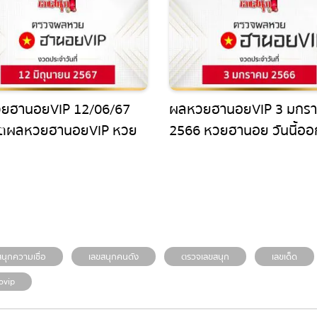
ฮานอยVIP 12/06/67
ผลหวยฮานอยVIP 3 มกรา
ตผลหวยฮานอยVIP หวย
2566 หวยฮานอย วันนี้ออก
 ก่อนใคร ได้ที่นี่ !!!
เช็คได้เลย !
ุกความเชื่อ
เลขสนุกคนดัง
ตรวจเลขสนุก
เลขเด็ด
vip