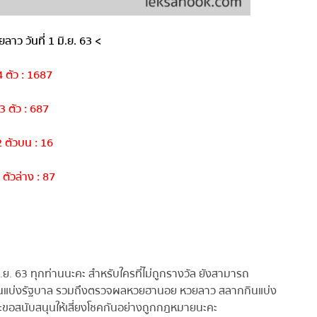
ว วันที่ 1 มิ.ย. 63
<
ตัว
: 1687
3
ตัว
: 687
ตัวบน
: 16
ตัวล่าง
: 87
ย.
63
ทุกท่านนะคะ สำหรับใครที่ไม่ถูกรางวัล ยังสามารถ
แบ่งรัฐบาล รวมถึงตรวจผลหวยฮานอย หวยลาว สลากกินแบ่ง
ะขอสนับสนุนให้เสี่ยงโชคกันอย่างถูกกฎหมายนะคะ