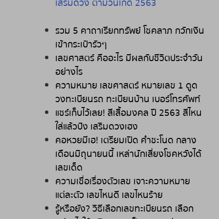
เสริมดวง ตามวันเกิด 2563
รวม
5
คาถาเรียกทรัพย์
โชคลาภ
กวักเงิน
เข้ากระเป๋ารัวๆ
เลขศาสตร์
คืออะไร
มีผลกับชีวิตประจำวัน
อย่างไร
ความหมาย
เลขศาสตร์
หมายเลข
1
ดูด
วงทะเบียนรถ
ทะเบียนบ้าน
เบอร์โทรศัพท์
แชร์เก็บไว้เลย
!
สีเสื้อมงคล
ปี
2563
สีไหน
ใส่แล้วปัง
เสริมดวงเฮง
คอหวยมีเฮ
!
เตรียมเปิด
คำชะโนด
กลาง
เดือนมิถุนายนนี้
เหล่านักเสี่ยงโชคหวังได้
เลขเด็ด
ความเชื่อเรื่องตัวเลข
เจาะความหมาย
แต่ละตัว
เลขไหนดี
เลขไหนร้าย
รู้หรือยัง
?
วิธีเลือกเลขทะเบียนรถ
เลือก