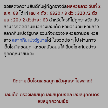
ขอแสดงความยินดีกับผู้ที่ถูกรางวัล
ผลหวยลาว วันที่ 3
ส.ค.
63
ได้แก่
เลข
4
ตัว
:
6320 /
3
ตัว
: 320 /
2
ตัว
บน
: 20 /
2
ตัวล่าง
: 63
สำหรับใครที่ไม่ถูกรางวัล ยัง
สามารถติดตามแนวทางเลขเด็ด หวยฮานอย หวยลาว
สลากกินแบ่งรัฐบาล รวมถึงตรวจผลหวยฮานอย หวย
ลาว
สลากกินแบ่งรัฐบาล
ได้ ในงวดต่อ ๆ ไป ผ่านทาง
เว็บไซต์เลขสนุก และขอสนับสนุนให้เสี่ยงโชคกันอย่าง
ถูกกฎหมายนะคะ
ติดตามเว็บไซต์เลขสนุก แล้วคุณจะ ไม่พลาด
!
เลขเด็ด
ตรวจเลขสนุก
เลขสนุกมงคล
เลขสนุกคนดัง
เลขสนุกความเชื่อ