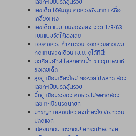
เลขทะเบียนรถลุ้นรวย
เลขเด็ด ไอ้ส้มฉุน คอหวยชัยนาท แห่ซื้อ
เกลี้ยงแผง
เลขเด็ด แบมแบมของขลัง งวด 1/8/63
แบมแบมจัดให้เองเลย
แจ้งคอหวย กำหนดวัน ออกหวยลาวเพิ่ม
ทดแทนงวดเดือน เม.ย. ดูได้ที่นี่!
ตะเคียนยักษ์ โผล่กลางน้ำ ชาวชุมแสงแห่
ขอเลขเด็ด
ลุงตู่ เยือนเชียงใหม่ คอหวยไม่พลาด ส่อง
เลขทะเบียนรถลุ้นรวย
บิ๊กตู่ เยือนระยอง คอหวยไม่พลาดส่อง
เลข ทะเบียนรถนายก
มารีญา เคลื่อนไหว ส่งกำลังใจ #เยาวชน
ปลดแอก
เปลี่ยนก่อน เฮงก่อน! สีกระเป๋าสตางค์