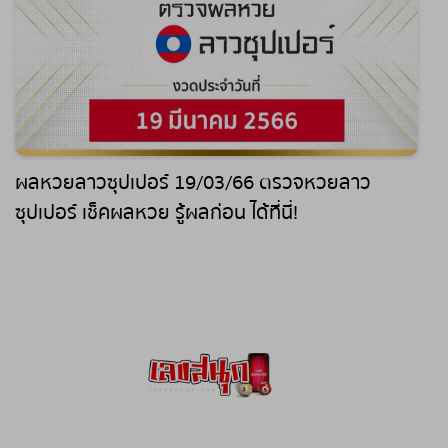
ผลหวยลาวซุปเปอร์ 19/03/66 ตรวจหวยลาว
ซุปเปอร์ เช็คผลหวย รู้ผลก่อน ได้ที่นี่!