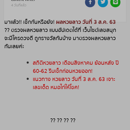
4 วันที่แล้ว
ถ่ายทอดสดหวยรัฐบาล
มาแล้ว
!!
เช็กกันหรือยัง
!
ผลหวยลาว วันที่ 3 ส.ค.
63
ถ่ายทอดสดหวยออมสิน
??
ตรวจผลหวยลาว แบบอัปเดตได้ที่
เว็บไซต์เลขสนุก
จะมีใครดวงดี ถูกรางวัลกันบ้าง
มาตรวจผลหวยลาว
ถ่ายทอดสดหวย ธกส.
กันเลยค่ะ
ถ่ายทอดสดหวยลาว
สถิติหวยลาว เดือนสิงหาคม ย้อนหลัง ปี
60-62 รีบเช็กก่อนหวยออก!
ถ่ายทอดสดหวยลาว ซุปเปอร์
แนวทาง หวยลาว วันที่ 3 ส.ค. 63 เจาะ
เลขเด็ด หมอไก่ให้โชค!
ถ่ายทอดสดหวยฮานอย
ถ่ายทอดสดหวยฮานอยพิเศษ
ถ่ายทอดสดหวยมาเลย์
??
??
??
??