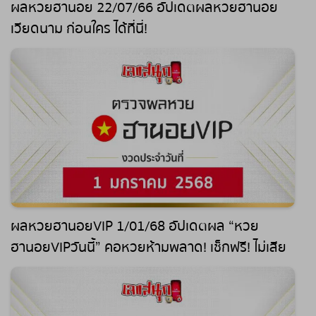
ผลหวยฮานอย 22/07/66 อัปเดตผลหวยฮานอย
เวียดนาม ก่อนใคร ได้ที่นี่!
ผลหวยฮานอยVIP 1/01/68 อัปเดตผล “หวย
ฮานอยVIPวันนี้” คอหวยห้ามพลาด! เช็กฟรี! ไม่เสีย
เงิน