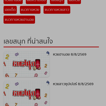
เลขเด็ด
แนวทางหวย
แนวทางหวยลาว
แนวทางหวยฮานอย
เลขสนุก ที่น่าสนใจ
หวยฮานอย 8/8/2569
หวยลาวซุปเปอร์ 8/8/2569