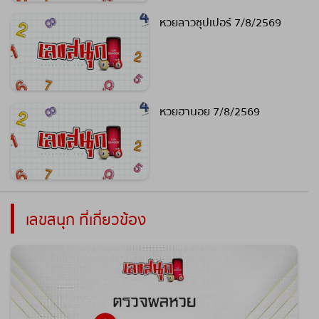
หวยลาวซุปเปอร์ 7/8/2569
หวยฮานอย 7/8/2569
เลขสนุก ที่เกี่ยวข้อง