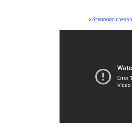
>
ถ่ายทอดสด การออกร