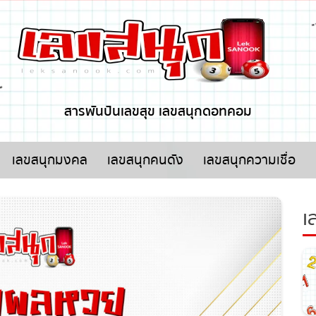
x ปิดโฆษณา
สารพันปันเลขสุข เลขสนุกดอทคอม
เลขสนุกมงคล
เลขสนุกคนดัง
เลขสนุกความเชื่อ
เล