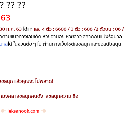
?
??
??
 63
30 ก.ค.
63
ได้แก่
เลข
4
ตัว
: 6606 /
3
ตัว
: 606 /
2
ตัวบน
: 06 /
ติดตามแนวทางเลขเด็ด หวยฮานอย หวยลาว สลากกินแบ่งรัฐบาล
บาล
ได้ ในงวดต่อ ๆ ไป ผ่านทางเว็บไซต์เลขสนุก และขอสนับสนุน
ลขสนุก แล้วคุณจะ ไม่พลาด
!
กมงคล
เลขสนุกคนดัง
เลขสนุกความเชื่อ
leksanook.com