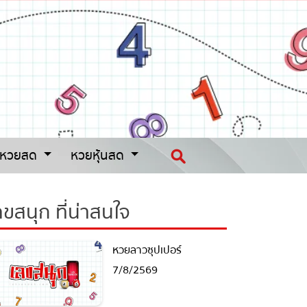
หวยสด
หวยหุ้นสด
ขสนุก ที่น่าสนใจ
หวยลาวซุปเปอร์
7/8/2569