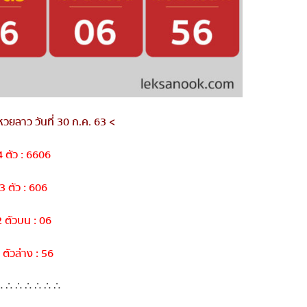
ลาว วันที่ 30 ก.ค.
63
<
ตัว
: 6606
3
ตัว
: 606
ตัวบน
: 06
ตัวล่าง
: 56
∴
∴
∴
∴
∴
∴