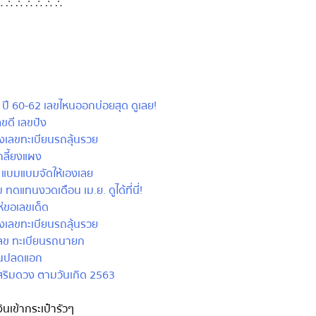
∴
∴
∴
∴
∴
∴
ี 60-62 เลขไหนออกบ่อยสุด ดูเลย!
ขดี เลขปัง
งเลขทะเบียนรถลุ้นรวย
กลี้ยงแผง
บมแบมจัดให้เองเลย
ทนงวดเดือน เม.ย. ดูได้ที่นี่!
่ขอเลขเด็ด
งเลขทะเบียนรถลุ้นรวย
เลข ทะเบียนรถนายก
ชนปลดแอก
สริมดวง ตามวันเกิด 2563
นเข้ากระเป๋ารัวๆ