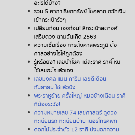
อะไรได้บ้าง
?
รวม
5
คาถาเรียกทรัพย์
โชคลาภ
กวักเงิน
เข้ากระเป๋ารัวๆ
เปลี่ยนก่อน
เฮงก่อน
!
สีกระเป๋าสตางค์
เสริมดวง
ตามวันเกิด
2563
ความเชื่อเรื่อง
การตั้งศาลพระภูมิ
ตั้ง
ศาลอย่างไรให้ถูกต้อง
รู้หรือยัง
?
เลขนำโชค
แต่ละราศี
ราศีไหน
ใช้เลขอะไรแล้วเฮง
เลขมงคล
แมน
การิน
เลขดีเดือน
กันยายน
ใช้แล้วปัง
พระราหูย้าย
ครั้งใหญ่
หมอช้างเตือน
ราศี
ที่ต้องระวัง
!
ความหมายเลข
74
เลขศาสตร์
ดูดวง
ทะเบียนรถ
ทะเบียนบ้าน
เบอร์โทรศัพท์
ดอกไม้ประจำตัว
12
ราศี
บ่งบอกความ