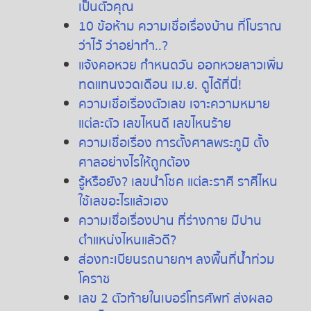
เป็นตัวคุณ
10
ข้อห้าม
ความเชื่อเรื่องบ้าน
ที่โบราณ
ว่าไว้
ว่าอย่าทำ
..?
แจ้งคอหวย
กำหนดวัน
ออกหวยลาวเพิ่ม
ทดแทนงวดเดือน
เม
.
ย
.
ดูได้ที่นี่
!
ความเชื่อเรื่องตัวเลข
เจาะความหมาย
แต่ละตัว
เลขไหนดี
เลขไหนร้าย
ความเชื่อเรื่อง
การตั้งศาลพระภูมิ
ตั้ง
ศาลอย่างไรให้ถูกต้อง
รู้หรือยัง
?
เลขนำโชค
แต่ละราศี
ราศีไหน
ใช้เลขอะไรแล้วเฮง
ความเชื่อเรื่องปาน
ที่ร่างกาย
มีปาน
ตำแหน่งไหนแล้วดี
?
ส่องทะเบียนรถนายกฯ ลงพื้นที่น้ำท่วม
โคราช
เลข 2 ตัวท้ายในเบอร์โทรศัพท์ ส่งผลอ