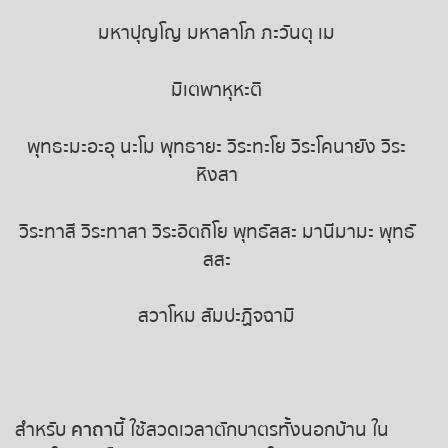
หวยหุ้นฮั่งเส็ง เช้า
มหาปุญโญ มหาลาโภ ภะวันตุ เม
หวยหุ้นฮั่งเส็ง บ่าย
มิเตพาหุหะติ
หวยหุ้นจีน เช้า
พุทธะมะอะอุ นะโม พุทธายะ วิระทะโย วิระโคนายัง วิระ
หวยหุ้นจีน บ่าย
หิงสา
หวยหุ้นไต้หวัน
วิระทาสี วิระทาสา วิระอิตถิโย พุทธัสสะ มานีมามะ พุทธั
สสะ
หวยหุ้นสิงคโปร์
สวาโหม สัมปะฏิจฉามิ
หวยหุ้นอิยิป
หวยหุ้นเยอรมัน
สำหรับ
คาถา
นี้ ใช้สวดเวลาตักบาตรทั้งนอกบ้าน ใน
หวยหุ้นอังกฤษ