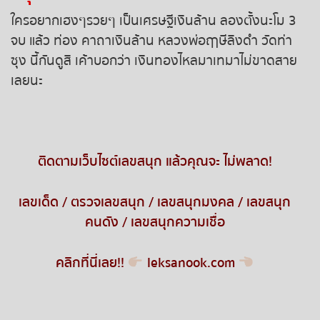
ใครอยากเฮงๆรวยๆ เป็นเศรษฐีเงินล้าน ลองตั้งนะโม 3
จบ แล้ว ท่อง คาถาเงินล้าน หลวงพ่อฤาษีลิงดำ วัดท่า
ซุง นี้กันดูสิ เค้าบอกว่า เงินทองไหลมาเทมาไม่ขาดสาย
เลยนะ
ติดตามเว็บไซต์เลขสนุก แล้วคุณจะ ไม่พลาด
!
เลขเด็ด
/
ตรวจเลขสนุก
/
เลขสนุกมงคล
/
เลขสนุก
คนดัง
/
เลขสนุกความเชื่อ
คลิกที่นี่เลย
!!
leksanook.com