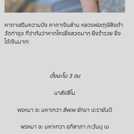
ถ่ายทอดสดหวยญีปุ่น
ถ่ายทอดสดหวยไต้หวัน
คาถาเสริมความปัง คาถาเงินล้าน หลวงพ่อฤาษีลิงดำ
วัดท่าซุง ที่ว่ากันว่าหากใครยิ่งสวดมาก ยิ่งร่ำรวย ยิ่ง
ถ่ายทอดสดหวยกัมพูชา
ได้เงินมาก!
หวยหุ้นสด
หวยหุ้นไทย เย็น
ตั้งนะโม 3 จบ
หวยหุ้นเกาหลี
นาสังสีโม
หวยหุ้นนิเคอิ เช้า
พรหมา จะ มหาเทวา สัพเพ ยักขา ปะรายันติ
หวยหุ้นนิเคอิ บ่าย
พรหมา จะ มหาเทวา อภิลาภา ภะวันตุ เม