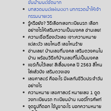
ขันน้ำมนต์ชัดมาก
บทสวดมนต์แผ่เมตตา บทกรวดน้ำให้เจ้า
กรรมนายเวร
รู้หรือยัง
?
วิธีเลือกเลขทะเบียนรถ
เลือก
อย่างไรให้เสริมความเป็นมงคล
อ่านเลย
!
ความเชื่อเรื่องตัวเลข
เจาะความหมาย
แต่ละตัว
เลขไหนดี
เลขไหนร้าย
อ่านเลย
!
บ้านเลขที่มงคล
เสริมดวงคนใน
บ้าน
พร้อมวิธีแก้บ้านเลขที่ไม่เป็นมงคล
แชร์เก็บไว้เลย
!
สีเสื้อมงคล
ปี
2563
สีไหน
ใส่แล้วปัง
เสริมดวงเฮง
เลขศาสตร์
คืออะไร
มีผลกับชีวิตประจำวัน
อย่างไร
ความหมาย
เลขศาสตร์
หมายเลข
1
ดูด
วงทะเบียนรถ
ทะเบียนบ้าน
เบอร์โทรศัพท์
จุดธูปกี่ดอก
ใช้บูชาอะไร
บอกความหมาย