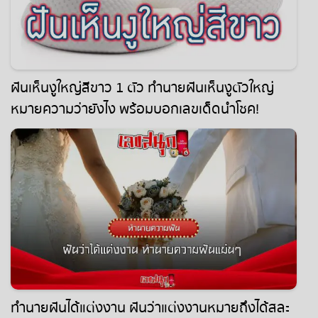
ฝันเห็นงูใหญ่สีขาว 1 ตัว ทำนายฝันเห็นงูตัวใหญ่
หมายความว่ายังไง พร้อมบอกเลขเด็ดนำโชค!
ทำนายฝันได้แต่งงาน ฝันว่าแต่งงานหมายถึงได้สละ