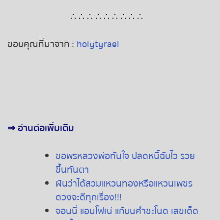
∴ ∴ ∴ ∴ ∴ ∴ ∴ ∴ ∴
ขอบคุณที่มาจาก :
holytyrael
⇒
อ่านต่อเพิ่มเติม
ขอพรหลวงพ่อทันใจ ปลดหนี้ฉับไว รวย
ขึ้นทันตา
ฝันว่าได้สวมแหวนทองหรือแหวนเพชร
ดวงจะดีทุกเรื่อง!!!
จอนนี่ แอนโฟเน่ แก้บนคำชะโนด เลขเด็ด