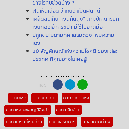
ย่างไรกับชีวิตบ้าง ?
ฝันเห็นเลือด ว่ากันว่าเป็นฝันที่ดี
เคล็ดลับเก็บ “เงินก้นถุง” ตามปีเกิด เรียก
เงินทองเข้ากระเป๋า มีใช้ไม่ขาดมือ
ปลูกต้นไม้ตามทิศ
เสริมดวง
เพิ่มความ
เฮง
10 สัญลักษณ์แห่งความโชคดี ของแต่ละ
ประเทศ ที่คุณอาจไม่เคยรู้!
∴ ∴ ∴ ∴ ∴ ∴ ∴ ∴ ∴
แชร์
ความเชื่อ
คาถาบทสวด
คาถาวัดท่าซุง
คาถาหลวงพ่อฤาษีลิงดำ
คาถาเงินล้าน
คาถาเศรษฐีเงินล้าน
คาถาเสริมดวง
บทสวดวัดท่าซุง