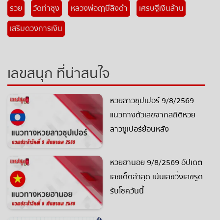
รวย
วัดท่าซุง
หลวงพ่อฤาษีลิงดำ
เศรษฐีเงินล้าน
เสริมดวงการเงิน
เลขสนุก ที่น่าสนใจ
หวยลาวซุปเปอร์ 9/8/2569
แนวทางตัวเลขจากสถิติหวย
ลาวซูเปอร์ย้อนหลัง
หวยฮานอย 9/8/2569 อัปเดต
เลขเด็ดล่าสุด เน้นเลขวิ่งเลขรูด
รับโชควันนี้