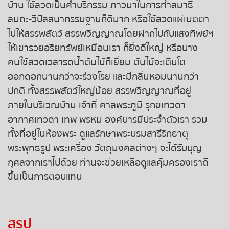
บ้าน ใช้สวดเป็นคำบริกรรม ภาวนาในการทำสมาธิ
สมถะ-วิปัสสนากรรมฐานก็ดีมาก หรือใช้สวดแผ่เมตตา
หวยหุ้นรัสเซีย
ไปให้สรรพสัตว์ สรรพวิญญาณโดยฝากไปกับแสงทิพย์ฯ
ให้เขารวยอริยทรัพย์เหมือนเรา ก็ยิ่งดีใหญ่ หรือบาง
หวยหุ้นอินเดีย
คนใช้สวดเวลารดน้ำต้นไม้ก็เยี่ยม ต้นไม้จะเติบโต
หวยหุ้นดาวโจนส์
ออกดอกนานกว่าจะร่วงโรย และมีกลิ่นหอมนานกว่า
ปกติ ทั้งสรรพสัตว์ใหญ่น้อย สรรพวิญญาณที่อยู่
ภายในบริเวณบ้าน เจ้าที่ ศาลพระภูมิ รุกขเทวดา
อากาศเทวดา เทพ พรหม องค์บารมีประจำตัวเรา รวม
ทั้งที่อยู่ในห้องพระ ดูแลรักษาพระบรมสารีริกธาตุ
พระพุทธรูป พระเครื่อง วัตถุมงคลต่างๆ จะได้รับบุญ
กุศลจากเราไปด้วย ท่านจะช่วยเหลือดูแลคุ้มครองเราดี
ขึ้นเป็นการตอบแทน
สรุป