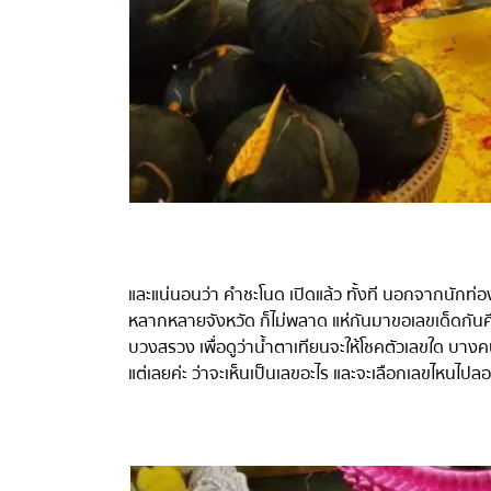
และแน่นอนว่า คำชะโนด เปิดแล้ว ทั้งที นอกจากนักท่อง
หลากหลายจังหวัด ก็ไม่พลาด แห่กันมาขอเลขเด็ดกันคึกคั
บวงสรวง เพื่อดูว่าน้ำตาเทียนจะให้โชคตัวเลขใด
บางคนก
แต่เลยค่ะ ว่าจะเห็นเป็นเลขอะไร และจะเลือกเลขไหนไปลอง