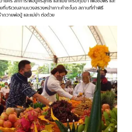
บายศรี สักการะพ่อปู่ศรีสุทโธ และแม่ย่าศรีปทุมมา เพื่อขอพร และ
โดยที่บริเวณลานบวงสรวงหน้าเกาะคำชะโนด สถานที่ทำพิธี
ายพ่อปู่ และแม่ย่า ต่อด้วย