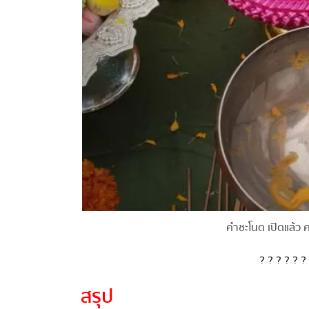
คำชะโนด เปิดแล้ว ค
?
?
?
?
?
?
สรุป