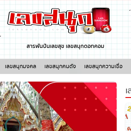
x ปิดโฆษณา
สารพันปันเลขสุข เลขสนุกดอทคอม
เลขสนุกมงคล
เลขสนุกคนดัง
เลขสนุกความเชื่อ
เล