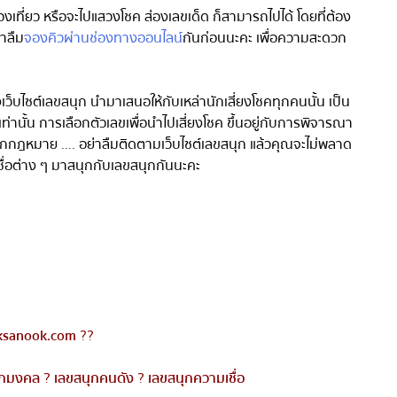
่องเที่ยว หรือจะไปแสวงโชค ส่องเลขเด็ด ก็สามารถไปได้ โดยที่ต้อง
ลืม
จองคิวผ่านช่องทางออนไลน์
กันก่อนนะคะ เพื่อความสะดวก
เว็บไซต์เลขสนุก
นำมาเสนอให้กับเหล่านักเสี่ยงโชคทุกคนนั้น เป็น
ั้น การเลือกตัวเลขเพื่อนำไปเสี่ยงโชค ขึ้นอยู่กับการพิจารณา
ถูกกฎหมาย
….
อย่าลืมติดตามเว็บไซต์เลขสนุก แล้วคุณจะไม่พลาด
่อ
ต่าง ๆ มาสนุกกับเลขสนุกกันนะคะ
sanook.com
??
กมงคล
?
เลขสนุกคนดัง
?
เลขสนุกความเชื่อ