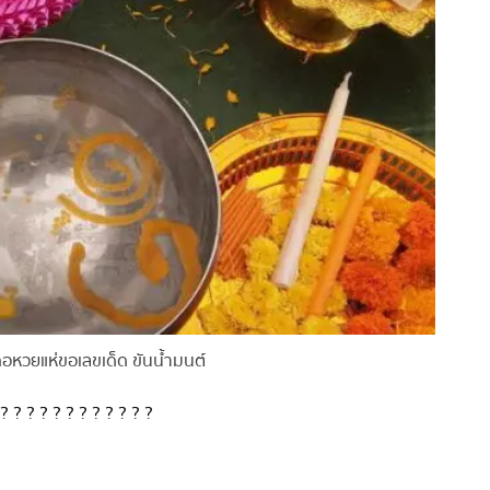
อหวยแห่ขอเลขเด็ด ขันน้ำมนต์
?
?
?
?
?
?
?
?
?
?
?
?