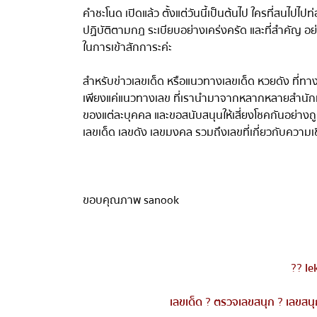
คำชะโนด เปิดแล้ว ตั้งแต่วันนี้เป็นต้นไป ใครที่สนไปไปท
ปฏิบัติตามกฎ ระเบียบอย่างเคร่งครัด และที่สำคัญ อย่า
ในการเข้าสักการะค่ะ
สำหรับข่าว
เลขเด็ด
หรือแนวทางเลขเด็ด หวยดัง ที่ทาง
เพียงแค่แนวทางเลข ที่เรานำมาจากหลากหลายสำนักเท่าน
ของแต่ละบุคคล และขอสนับสนุนให้เสี่ยงโชคกันอย่าง
เลขเด็ด
เลขดัง
เลขมงคล
รวมถึงเลขที่เกี่ยวกับ
ความเชื
ขอบคุณภาพ sanook
??
lek
เลขเด็ด
?
ตรวจเลขสนุก
?
เลขสนุ