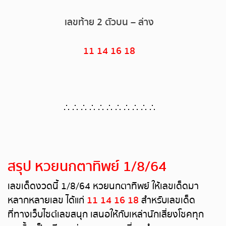
หวยหุ้นฮั่งเส็ง เช้า
เลขท้าย 2 ตัวบน – ล่าง
หวยหุ้นฮั่งเส็ง บ่าย
11 14 16 18
หวยหุ้นจีน เช้า
หวยหุ้นจีน บ่าย
∴ ∴ ∴ ∴ ∴ ∴ ∴
∴ ∴ ∴ ∴
หวยหุ้นไต้หวัน
หวยหุ้นสิงคโปร์
สรุป
หวยนกตาทิพย์
1/8/64
หวยหุ้นอิยิป
เลขเด็ดงวดนี้ 1/8/64 หวยนกตาทิพย์ ให้เลขเด็ดมา
หวยหุ้นเยอรมัน
หลากหลายเลข ได้แก่
11 14 16 18
สำหรับเลขเด็ด
ที่ทาง
เว็บไซต์เลขสนุก
เสนอให้กับเหล่านักเสี่ยงโชคทุก
หวยหุ้นอังกฤษ