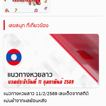
เลขสนุก ที่เกี่ยวข้อง
แนวทางหวยลาว 11/2/2569 เลขเด็ดจากสถิติ
แม่นยำจากผลย้อนหลัง