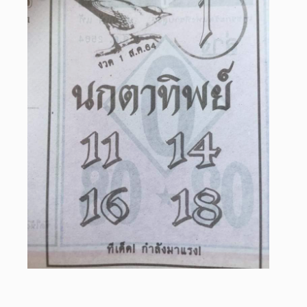
ถ่ายทอดสดหวยญีปุ่น
ถ่ายทอดสดหวยไต้หวัน
ถ่ายทอดสดหวยกัมพูชา
หวยหุ้นสด
หวยหุ้นไทย เย็น
หวยหุ้นเกาหลี
หวยหุ้นนิเคอิ เช้า
หวยหุ้นนิเคอิ บ่าย