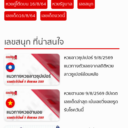
หวยคู่โต๊ดบน 16/8/64
หวยรัฐบาล
เลขสนุก
เลขเด็ด16/8/64
เลขเด็ดงวดนี้
เลขสนุก ที่น่าสนใจ
หวยลาวซุปเปอร์ 9/8/2569
แนวทางตัวเลขจากสถิติหวย
ลาวซูเปอร์ย้อนหลัง
หวยฮานอย 9/8/2569 อัปเดต
เลขเด็ดล่าสุด เน้นเลขวิ่งเลขรูด
รับโชควันนี้