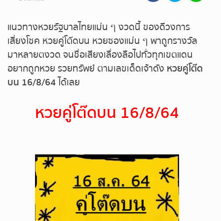
ถ่ายทอดสดหวยรัฐบาล
แนวทางหวยรัฐบาลไทยแม่น ๆ งวดนี้ ของดีวงการ
เสี่ยงโชค หวยคู่โต๊ดบน หวยซองแม่น ๆ พาถูกรางวัล
ถ่ายทอดสดหวยออมสิน
มาหลายตงวด จนชื่อเสียงเลื่องลือไปทั่วทุกเขตแดน
อยากถูกหวย รวยทรัพย์ ตามเลขเด็ดเจ้าดัง
หวยคู่โต๊ด
ถ่ายทอดสดหวย ธกส.
บน 16/8/64
ได้เลย
ถ่ายทอดสดหวยลาว
หวยคู่โต๊ดบน 16/8/64
ถ่ายทอดสดหวยลาว ซุปเปอร์
ถ่ายทอดสดหวยฮานอย
ถ่ายทอดสดหวยฮานอยพิเศษ
ถ่ายทอดสดหวยมาเลย์