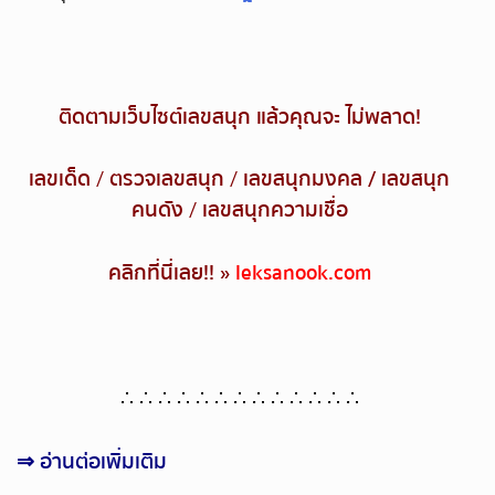
หวยหุ้นรัสเซีย
หวยหุ้นอินเดีย
ติดตามเว็บไซต์เลขสนุก
แล้วคุณจะ
ไม่พลาด
!
หวยหุ้นดาวโจนส์
เลขเด็ด
/
ตรวจเลขสนุก
/
เลขสนุกมงคล
/
เลขสนุก
คนดัง
/
เลขสนุกความเชื่อ
คลิกที่นี่เลย
!! »
leksanook.com
∴ ∴ ∴ ∴ ∴ ∴ ∴ ∴
∴
∴ ∴ ∴ ∴
⇒
อ่านต่อเพิ่มเติม