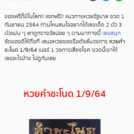
ถ่ายทอดสดหวยรัฐบาล
ของฟรีก็มีในโลก!! แจกฟรี!! แนวทางหวยรัฐบาล งวด 1
กันยายน 2564 ท่านไหนสนใจอยากได้เลขเด็ด 2 ตัว 3
ถ่ายทอดสดหวยออมสิน
ตัวแม่น ๆ พาถูกรางวัลบ่อย ๆ ตามมาทางนี้
เลขสนุก
จัดของดีให้ถึงที่ เสนอหวยซองชื่อดังลั่นวงการ
หวยคำ
ถ่ายทอดสดหวย ธกส.
ชะโนด 1/9/64
เบอร์ 1 วงการเสี่ยงโชค งวดนี้เขาให้
ถ่ายทอดสดหวยลาว
เลขอะไรบ้าง ไปดูกันเลย
ถ่ายทอดสดหวยลาว ซุปเปอร์
ถ่ายทอดสดหวยฮานอย
หวยคำชะโนด 1/9/64
ถ่ายทอดสดหวยฮานอยพิเศษ
ถ่ายทอดสดหวยมาเลย์