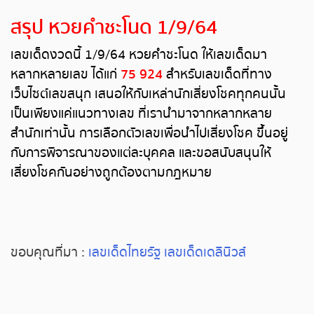
สรุป หวยคำชะโนด
1/9/64
หวยหุ้นรัสเซีย
เลขเด็ดงวดนี้ 1/9/64 หวยคำชะโนด
ให้เลขเด็ดมา
หวยหุ้นอินเดีย
หลากหลายเลข ได้แก่
75 924
สำหรับเลขเด็ดที่ทาง
เว็บไซต์เลขสนุก
เสนอให้กับเหล่านักเสี่ยงโชคทุกคนนั้น
หวยหุ้นดาวโจนส์
เป็นเพียงแค่แนวทางเลข ที่เรานำมาจากหลากหลาย
สำนักเท่านั้น การเลือกตัวเลขเพื่อนำไปเสี่ยงโชค ขึ้นอยู่
กับการพิจารณาของแต่ละบุคคล และขอสนับสนุนให้
เสี่ยงโชคกันอย่างถูกต้องตามกฎหมาย
ขอบคุณที่มา :
เลขเด็ดไทยรัฐ เลขเด็ดเดลินิวส์