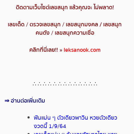
ติดตามเว็บไซต์เลขสนุก
แล้วคุณจะ
ไม่พลาด
!
เลขเด็ด
/
ตรวจเลขสนุก
/
เลขสนุกมงคล
/
เลขสนุก
คนดัง
/
เลขสนุกความเชื่อ
คลิกที่นี่เลย
!! »
leksanook.com
∴ ∴ ∴ ∴ ∴ ∴ ∴ ∴
∴
∴ ∴ ∴ ∴
⇒
อ่านต่อเพิ่มเติม
ฟันแม่น ๆ ตัวเดียวพาวิน หวยตัวเดียว
งวดนี้ 1/9/64