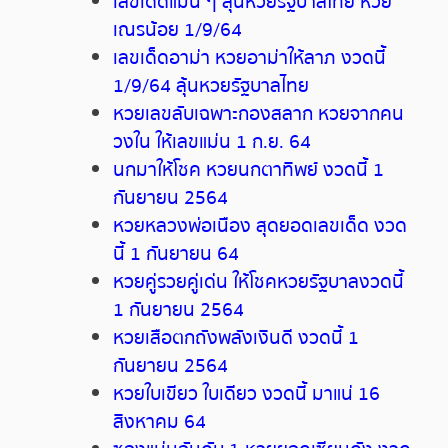
เลขเด็ดแม่น ๆ ลุ้นหวยรัฐบาลไทย หวย
เณรน้อย 1/9/64
เลขเด็ดอาม่า หวยอาม่าให้ลาภ งวดนี้
1/9/64 ลุ้นหวยรัฐบาลไทย
หวยเลขลับเฉพาะกองสลาก หวยจากคน
วงใน ให้เลขแม่น 1 ก.ย. 64
นกมาให้โชค หวยนกตาทิพย์ งวดนี้ 1
กันยายน 2564
หวยหลวงพ่อเนือง สุดยอดเลขเด็ด งวด
นี้ 1 กันยายน 64
หวยคู่รวยคู่เด่น ให้โชคหวยรัฐบาลงวดนี้
1 กันยายน 2564
หวยเสือตกถังพลังเงินดี งวดนี้ 1
กันยายน 2564
หวยใบเขียว ใบเดียว งวดนี้ มาแน่ 16
สิงหาคม 64