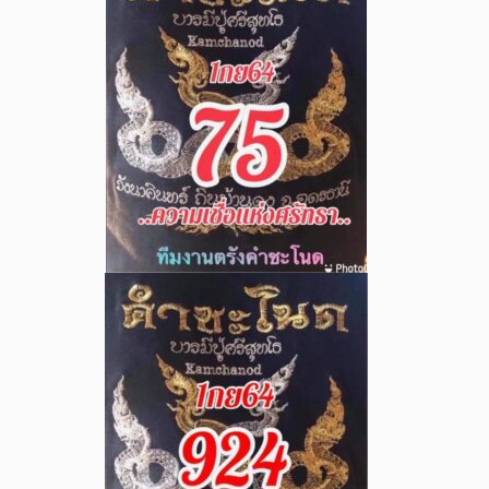
ถ่ายทอดสดหวยญีปุ่น
ถ่ายทอดสดหวยไต้หวัน
ถ่ายทอดสดหวยกัมพูชา
หวยหุ้นสด
หวยหุ้นไทย เย็น
หวยหุ้นเกาหลี
หวยหุ้นนิเคอิ เช้า
หวยหุ้นนิเคอิ บ่าย