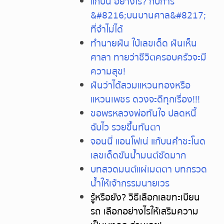
แก้บน อย่างไร? กับการ
&#8216;บนบานศาล&#8217;
ที่จำไม่ได้
ทำนายฝัน ใบ้เลขเด็ด ฝันเห็น
ศาลา ทายว่าชีวิตครอบครัวจะมี
ความสุข!
ฝันว่าได้สวมแหวนทองหรือ
แหวนเพชร ดวงจะดีทุกเรื่อง!!!
ขอพรหลวงพ่อทันใจ ปลดหนี้
ฉับไว รวยขึ้นทันตา
จอนนี่ แอนโฟเน่ แก้บนคำชะโนด
เลขเด็ดขันน้ำมนต์ชัดมาก
บทสวดมนต์แผ่เมตตา บทกรวด
น้ำให้เจ้ากรรมนายเวร
รู้หรือยัง
?
วิธีเลือกเลขทะเบียน
รถ
เลือกอย่างไรให้เสริมความ