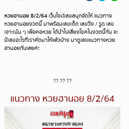
ถ่ายทอดสดหวยรัฐบาล
หวยฮานอย 8/2/64
เว็บไซต์เลขสนุก
จัดให้ แนวทาง
หวยฮานอยงวดนี้ มาพร้อมเลขเด็ด เลขวิ่ง
/
รูด เลข
ถ่ายทอดสดหวยออมสิน
เจาะเน้น ๆ เพื่อคอหวย ได้นำไปเสี่ยงโชคในงวดนี้กัน จะ
มีเลขอะไรที่เราคัดมาให้แล้วบ้าง มาดูเลขแนวทางหวย
ถ่ายทอดสดหวย ธกส.
ฮานอยกันเลยค่ะ
ถ่ายทอดสดหวยลาว
ถ่ายทอดสดหวยลาว ซุปเปอร์
??
?? ??
ถ่ายทอดสดหวยฮานอย
แนวทาง หวยฮานอย 8/2/64
ถ่ายทอดสดหวยฮานอยพิเศษ
ถ่ายทอดสดหวยมาเลย์