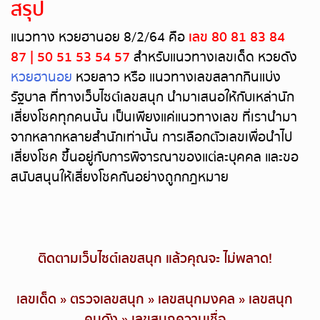
หวยหุ้นฮั่งเส็ง เช้า
สรุป
แนวทาง หวยฮานอย 8/2/64 คือ
เ
ลข 80 81 83 84
หวยหุ้นฮั่งเส็ง บ่าย
87 | 50 51 53 54 57
สำหรับแนวทางเลขเด็ด หวยดัง
หวยฮานอย
หวยลาว หรือ แนวทางเลขสลากกินแบ่ง
หวยหุ้นจีน เช้า
รัฐบาล ที่ทาง
เว็บไซต์เลขสนุก
นำมาเสนอให้กับเหล่านัก
เสี่ยงโชคทุกคนนั้น เป็นเพียงแค่แนวทางเลข ที่เรานำมา
หวยหุ้นจีน บ่าย
จากหลากหลายสำนักเท่านั้น การเลือกตัวเลขเพื่อนำไป
หวยหุ้นไต้หวัน
เสี่ยงโชค ขึ้นอยู่กับการพิจารณาของแต่ละบุคคล และขอ
สนับสนุนให้เสี่ยงโชคกันอย่างถูกกฎหมาย
หวยหุ้นสิงคโปร์
หวยหุ้นอิยิป
ติดตามเว็บไซต์เลขสนุก แล้วคุณจะ ไม่พลาด
!
หวยหุ้นเยอรมัน
เลขเด็ด
»
ตรวจเลขสนุก
»
เลขสนุกมงคล
»
เลขสนุก
หวยหุ้นอังกฤษ
คนดัง
»
เลขสนุกความเชื่อ