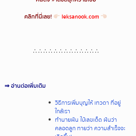
หวยหุ้นรัสเซีย
คลิกที่นี่เลย
!
leksanook.com
หวยหุ้นอินเดีย
หวยหุ้นดาวโจนส์
∴ ∴ ∴ ∴ ∴ ∴ ∴ ∴ ∴ ∴ ∴ ∴ ∴
⇒
อ่านต่อเพิ่มเติม
วิธีการเพิ่มบุญให้ เทวดา ที่อยู่
ใกล้เรา
ทำนายฝัน ใบ้เลขเด็ด ฝันว่า
คลอดลูก ทายว่า ความสำเร็จจะ