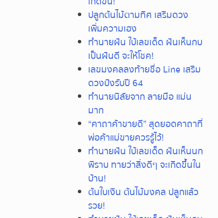
เกิดขึ้น!
ปลูกต้นไม้ตามทิศ
เสริมดวง
เพิ่มความเฮง
ทำนายฝัน ใบ้เลขเด็ด ฝันเห็นกบ
เป็นฝันดี จะให้โชค!
เลขมงคลลงท้ายชื่อ Line เสริม
ดวงปังรับปี 64
ทำนายนิสัยจาก ลายมือ แม่น
มาก
“คาถาค้าขายดี” สุดยอดคาถาที่
พ่อค้าแม่ขายควรรู้ไว้!
ทำนายฝัน ใบ้เลขเด็ด ฝันเห็นนก
พิราบ ทายว่าสิ่งดีๆ จะเกิดขึ้นใน
บ้าน!
ต้นใบเงิน ต้นไม้มงคล ปลูกแล้ว
รวย!