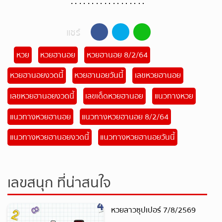
∴ ∴ ∴ ∴ ∴ ∴ ∴ ∴ ∴
แชร์
หวย
หวยฮานอย
หวยฮานอย 8/2/64
หวยฮานอยงวดนี้
หวยฮานอยวันนี้
เลขหวยฮานอย
เลขหวยฮานอยงวดนี้
เลขเด็ดหวยฮานอย
แนวทางหวย
แนวทางหวยฮานอย
แนวทางหวยฮานอย 8/2/64
แนวทางหวยฮานอยงวดนี้
แนวทางหวยฮานอยวันนี้
เลขสนุก ที่น่าสนใจ
หวยลาวซุปเปอร์ 7/8/2569