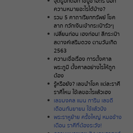
จุดธูปกี่ดอก
ใช้บูชาอะไร
บอก
ความหมายอะไรได้บ้าง
?
รวม
5
คาถาเรียกทรัพย์
โชค
ลาภ
กวักเงินเข้ากระเป๋ารัวๆ
เปลี่ยนก่อน
เฮงก่อน
!
สีกระเป๋า
สตางค์เสริมดวง
ตามวันเกิด
2563
ความเชื่อเรื่อง
การตั้งศาล
พระภูมิ
ตั้งศาลอย่างไรให้ถูก
ต้อง
รู้หรือยัง
?
เลขนำโชค
แต่ละราศี
ราศีไหน
ใช้เลขอะไรแล้วเฮง
เลขมงคล
แมน
การิน
เลขดี
เดือนกันยายน
ใช้แล้วปัง
พระราหูย้าย
ครั้งใหญ่
หมอช้าง
เตือน
ราศีที่ต้องระวัง
!