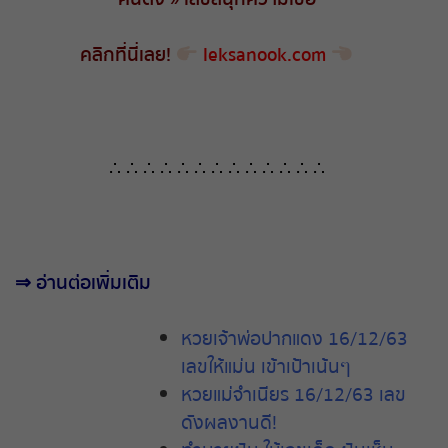
หวยหุ้นรัสเซีย
คลิกที่นี่เลย
!
leksanook.com
หวยหุ้นอินเดีย
หวยหุ้นดาวโจนส์
∴ ∴ ∴ ∴ ∴ ∴ ∴ ∴ ∴ ∴ ∴ ∴ ∴
⇒
อ่านต่อเพิ่มเติม
หวยเจ้าพ่อปากแดง 16/12/63
เลขให้แม่น เข้าเป้าเน้นๆ
หวยแม่จำเนียร 16/12/63 เลข
ดังผลงานดี!