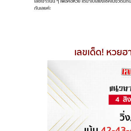
เลขเจาะเน้น ๆ เพื่อคอหวย ได้นำไปเสี่ยงโชคในงวดนี้ก
กันเลยค่ะ
เลขเด็ด! หวยฮา