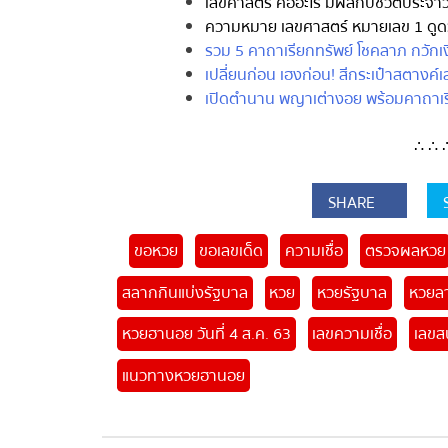
เลขศาสตร์ คืออะไร มีผลกับชีวิตประจำวั
ความหมาย เลขศาสตร์ หมายเลข 1 ดูดวงท
รวม 5 คาถาเรียกทรัพย์ โชคลาภ กวักเงิน
เปลี่ยนก่อน เฮงก่อน! สีกระเป๋าสตางค์เ
เปิดตำนาน พญาเต่างอย พร้อมคาถาเรี
∴ ∴ ∴
SHARE
S
ขอหวย
ขอเลขเด็ด
ความเชื่อ
ตรวจผลหวย
สลากกินแบ่งรัฐบาล
หวย
หวยรัฐบาล
หวยลา
หวยฮานอย วันที่ 4 ส.ค. 63
เลขความเชื่อ
เลขสน
แนวทางหวยฮานอย