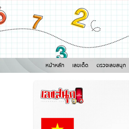
หน้าหลัก
เลขเด็ด
ตรวจเลขสนุก