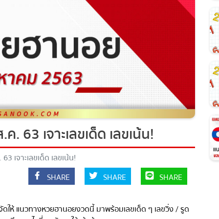
ค. 63 เจาะเลขเด็ด เลขเน้น!
63 เจาะเลขเด็ด เลขเน้น!
SHARE
SHARE
SHARE
ัดให้ แนวทางหวยฮานอยงวดนี้ มาพร้อมเลขเด็ด ๆ เลขวิ่ง
/
รูด