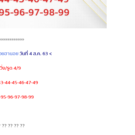
»»»»»»»»»»»
ยฮานอย
วันที่ 4 ส.ค.
63 <
ิ่ง
/
รูด
4/9
-44-45-46-47-49
95-96-97-98-99
?? ??
??
??