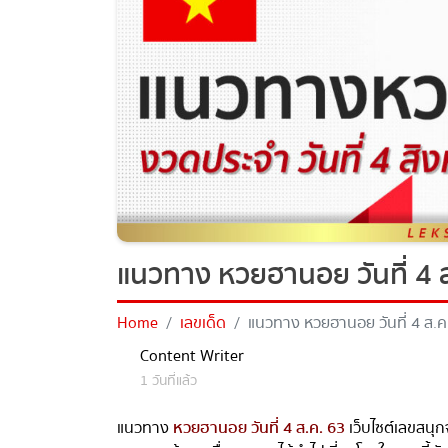
แนวทาง หวยฮานอย วันที่ 4 ส.
Home
เลขเด็ด
แนวทาง หวยฮานอย วันที่ 4 ส.ค. 
Content Writer
1 วันที่แล้ว
แนวทาง
หวยฮานอย วันที่ 4 ส.ค.
63
เว็บไซต์เลขสนุก
จ