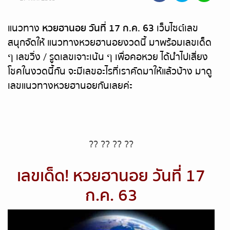
ถ่ายทอดสดหวยรัฐบาล
แนวทาง
หวยฮานอย วันที่ 17 ก.ค.
63
เว็บไซต์เลข
สนุก
จัดให้ แนวทางหวยฮานอยงวดนี้ มาพร้อมเลขเด็ด
ถ่ายทอดสดหวยออมสิน
ๆ เลขวิ่ง
/
รูดเลขเจาะเน้น ๆ เพื่อคอหวย ได้นำไปเสี่ยง
โชคในงวดนี้กัน จะมีเลขอะไรที่เราคัดมาให้แล้วบ้าง มาดู
ถ่ายทอดสดหวย ธกส.
เลขแนวทางหวยฮานอยกันเลยค่ะ
ถ่ายทอดสดหวยลาว
ถ่ายทอดสดหวยลาว ซุปเปอร์
??
?? ??
??
ถ่ายทอดสดหวยฮานอย
เลขเด็ด! หวยฮานอย วันที่ 17
ถ่ายทอดสดหวยฮานอยพิเศษ
ก.ค.
63
ถ่ายทอดสดหวยมาเลย์