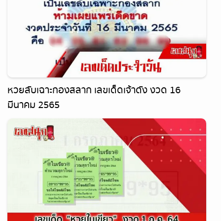
หวยลับเฉาะกองสลาก เลขเด็ดเจ้าดัง งวด 16
มีนาคม 2565