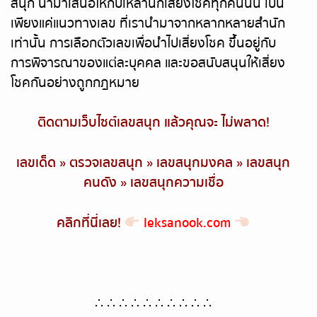
สนุก
นำมาเสนอให้กับเหล่านักเสี่ยงโชคทุกคนนั้น เป็น
เพียงแค่แนวทางเลข ที่เรานำมาจากหลากหลายสำนัก
หวยหุ้นรัสเซีย
เท่านั้น การเลือกตัวเลขเพื่อนำไปเสี่ยงโชค ขึ้นอยู่กับ
การพิจารณาของแต่ละบุคคล และขอสนับสนุนให้เสี่ยง
หวยหุ้นอินเดีย
โชคกันอย่างถูกกฎหมาย
หวยหุ้นดาวโจนส์
ติดตามเว็บไซต์เลขสนุก แล้วคุณจะ ไม่พลาด
!
เลขเด็ด
»
ตรวจเลขสนุก
»
เลขสนุกมงคล
»
เลขสนุก
คนดัง
»
เลขสนุกความเชื่อ
คลิกที่นี่เลย
!
leksanook.com
∴ ∴ ∴ ∴ ∴ ∴ ∴ ∴ ∴ ∴