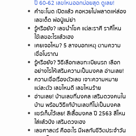
ปี 60-62 เลขไหนออกบ่อยสุด ดูเลย!
คำชะโนด เปิดแล้ว คอหวยไม่พลาดแห่ส่อง
เลขเด็ด พ่อปู่แม่ย่า
รู้หรือยัง? เลขนำโชค แต่ละราศี ราศีไหน
ใช้เลขอะไรแล้วเฮง
เคยเจอไหม? 5 ลางบอกเหตุ ตามความ
เชื่อโบราณ
รู้หรือยัง? วิธีเลือกเลขทะเบียนรถ เลือก
อย่างไรให้เสริมความเป็นมงคล อ่านเลย!
ความเชื่อเรื่องตัวเลข เจาะความหมาย
แต่ละตัว เลขไหนดี เลขไหนร้าย
อ่านเลย! บ้านเลขที่มงคล เสริมดวงคนใน
บ้าน พร้อมวิธีแก้บ้านเลขที่ไม่เป็นมงคล
แชร์เก็บไว้เลย! สีเสื้อมงคล ปี 2563 สีไหน
ใส่แล้วปัง เสริมดวงเฮง
เลขศาสตร์ คืออะไร มีผลกับชีวิตประจำวัน