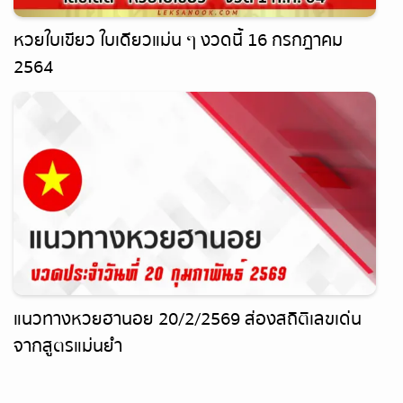
หวยใบเขียว ใบเดียวแม่น ๆ งวดนี้ 16 กรกฎาคม
2564
แนวทางหวยฮานอย 20/2/2569 ส่องสถิติเลขเด่น
จากสูตรแม่นยำ