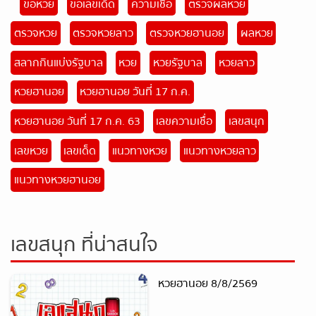
ขอหวย
ขอเลขเด็ด
ความเชื่อ
ตรวจผลหวย
ตรวจหวย
ตรวจหวยลาว
ตรวจหวยฮานอย
ผลหวย
สลากกินแบ่งรัฐบาล
หวย
หวยรัฐบาล
หวยลาว
หวยฮานอย
หวยฮานอย วันที่ 17 ก.ค.
หวยฮานอย วันที่ 17 ก.ค. 63
เลขความเชื่อ
เลขสนุก
เลขหวย
เลขเด็ด
แนวทางหวย
แนวทางหวยลาว
แนวทางหวยฮานอย
เลขสนุก ที่น่าสนใจ
หวยฮานอย 8/8/2569