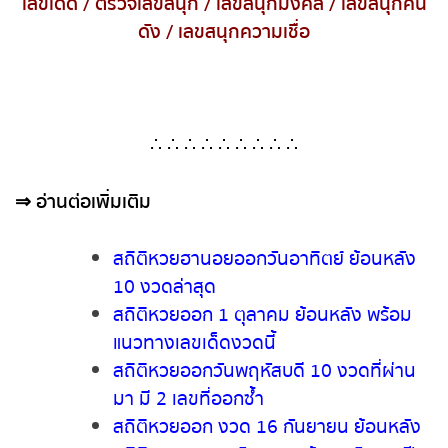
หวยหุ้นรัสเซีย
เลขเด็ด
/
ตรวจเลขสนุก
/
เลขสนุกมงคล
/
เลขสนุก
คนดัง
/
เลขสนุกความเชื่อ
หวยหุ้นอินเดีย
หวยหุ้นดาวโจนส์
∴ ∴ ∴ ∴ ∴ ∴ ∴ ∴ ∴
⇒
อ่านต่อเพิ่มเติม
สถิติหวยฮานอยออกวันอาทิตย์ ย้อนหลัง
10 งวดล่าสุด
สถิติหวยออก 1 ตุลาคม ย้อนหลัง พร้อม
แนวทางเลขเด็ดงวดนี้
สถิติหวยออกวันพฤหัสบดี 10 งวดที่ผ่าน
มา มี 2 เลขที่ออกซ้ำ