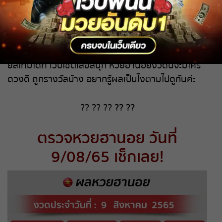
10 ส.ค. 2565
ถ่ายทอดสดหวยรัฐบาล
หวยฮานอยออกแล้ว
!! เ
ช็กกันหรือยัง
!
ตรวจหวย
ถ่ายทอดสดหวยออมสิน
ฮานอย วันที่ 9/08/65
??
ตรวจผลหวยฮานอย แบบเรี
ยลไทม์ได้ที่
เว็บไซต์เลขสนุก
หวยฮานอยงวดนี้
จะมีใคร
ถ่ายทอดสดหวย ธกส.
ดวงดี ถูกรางวัลบ้าง อยากรู้ผลเป็นไงตามไปดูกันค่ะ
ถ่ายทอดสดหวยลาว
??
??
??
?? ??
ถ่ายทอดสดหวยลาว ซุปเปอร์
ตรวจหวยฮานอย วันที่
ถ่ายทอดสดหวยฮานอย
9/08/65
เช็กเลย
!
ถ่ายทอดสดหวยฮานอยพิเศษ
ถ่ายทอดสดหวยมาเลย์