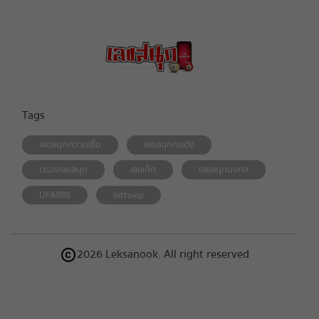
Tags
เลขสนุกความเชื่อ
เลขสนุกคนดัง
ตรวจเลขสนุก
เลขเด็ด
เลขสนุกมงคล
UFA888
lottovip
2026 Leksanook. All right reserved