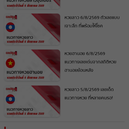
หวยลาว 6/8/2569 ตัวเลขแบบ
เจาะลึก ที่พร้อมให้โชค
หวยฮานอย 6/8/2569
แนวทางเลขเด่นจากสถิติหวย
ฮานอยย้อนหลัง
หวยลาว 5/8/2569 เลขเด็ด
แนวทางหวย ที่หลายคนรอ!