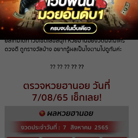
7 ส.ค. 2565
ถ่ายทอดสดหวยรัฐบาล
หวยฮานอยออกแล้ว
!! เ
ช็กกันหรือยัง
!
ตรวจหวย
ถ่ายทอดสดหวยออมสิน
ฮานอย วันที่ 7/08/65
??
ตรวจผลหวยฮานอย แบบเรี
ยลไทม์ได้ที่
เว็บไซต์เลขสนุก
หวยฮานอยงวดนี้
จะมีใคร
ถ่ายทอดสดหวย ธกส.
ดวงดี ถูกรางวัลบ้าง อยากรู้ผลเป็นไงตามไปดูกันค่ะ
ถ่ายทอดสดหวยลาว
??
??
??
?? ??
ถ่ายทอดสดหวยลาว ซุปเปอร์
ตรวจหวยฮานอย วันที่
ถ่ายทอดสดหวยฮานอย
7/08/65
เช็กเลย
!
ถ่ายทอดสดหวยฮานอยพิเศษ
ถ่ายทอดสดหวยมาเลย์