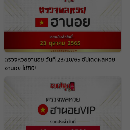
ตรวจหวยฮานอย วันที่ 23/10/65 อัปเดตผลหวย
ฮานอย ได้ที่นี่!