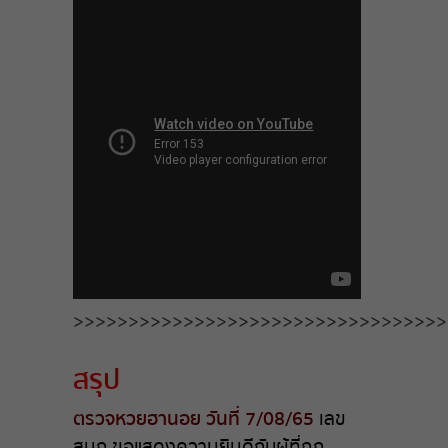
>>>>>>>>>>>>>>>>>>>>>>>>>>>>>>>>>>
สรุป
ตรวจหวยฮานอย วันที่ 7/08/
65
เลข
สนุก
ขอแสดงความยินดีกับผู้ที่ถูก