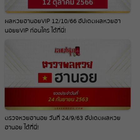
ผลหวยฮานอยVIP 12/10/66 อัปเดตผลหวยฮา
นอยยVIP ก่อนใคร ได้ที่นี่!
ตรวจหวยฮานอย วันที่ 24/9/63 อัปเดตผลหวย
ฮานอย ได้ที่นี่!