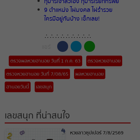
กุมารเจ้าสัวเฮง กุมารเรียกทรัพย์
9 ตำแหน่ง ไฝมงคล ไฝร่ำรวย
ใครมีอยู่กันบ้าง เช็กเลย!
∴ ∴ ∴ ∴ ∴ ∴ ∴ ∴ ∴
แชร์
ตรวจผลหวยฮานอย วันที่ 1 ก.ค. 63
ตรวจหวยฮานอย
ตรวจหวยฮานอย วันที่ 7/08/65
ผลหวยฮานอย
ฮานอยวันนี้
เลขสนุก
เลขสนุก ที่น่าสนใจ
หวยลาวซุปเปอร์ 7/8/2569