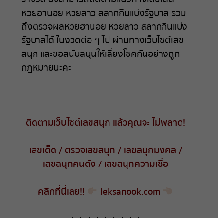
หวยฮานอย หวยลาว สลากกินแบ่งรัฐบาล รวม
ถึงตรวจผลหวยฮานอย หวยลาว
สลากกินแบ่ง
รัฐบาล
ได้ ในงวดต่อ ๆ ไป ผ่านทางเว็บไซต์เลข
สนุก และขอสนับสนุนให้เสี่ยงโชคกันอย่างถูก
กฎหมายนะคะ
ติดตามเว็บไซต์เลขสนุก แล้วคุณจะ ไม่พลาด
!
เลขเด็ด
/
ตรวจเลขสนุก
/
เลขสนุกมงคล
/
เลขสนุกคนดัง
/
เลขสนุกความเชื่อ
คลิกที่นี่เลย
!!
leksanook.com