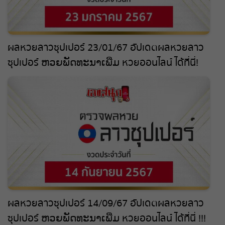
ผลหวยลาวซุปเปอร์ 23/01/67 อัปเดตผลหวยลาว
ซุปเปอร์ ຫວຍພັດທະນາເພີ່ມ หวยออนไลน์ ได้ที่นี่!
ผลหวยลาวซุปเปอร์ 14/09/67 อัปเดตผลหวยลาว
ซุปเปอร์ ຫວຍພັດທະນາເພີ່ມ หวยออนไลน์ ได้ที่นี่ !!!