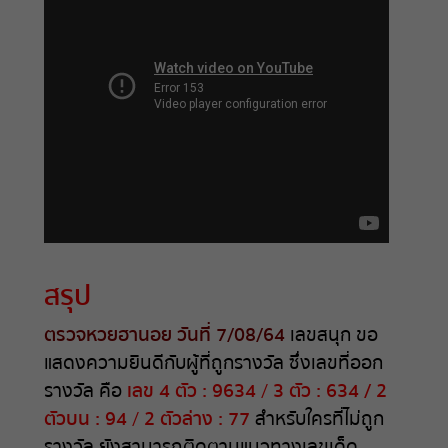
สรุป
ตรวจหวยฮานอย วันที่ 7/08/
64
เลขสนุก
ขอ
แสดงความยินดีกับผู้ที่ถูกรางวัล
ซึ่งเลขที่ออก
รางวัล คือ
เลข
4
ตัว
: 9634
/
3
ตัว
: 634
/
2
ตัวบน : 94
/
2 ตัวล่าง : 77
สำหรับใครที่ไม่ถูก
รางวัล ยังสามารถติดตาม
แนวทางเลขเด็ด