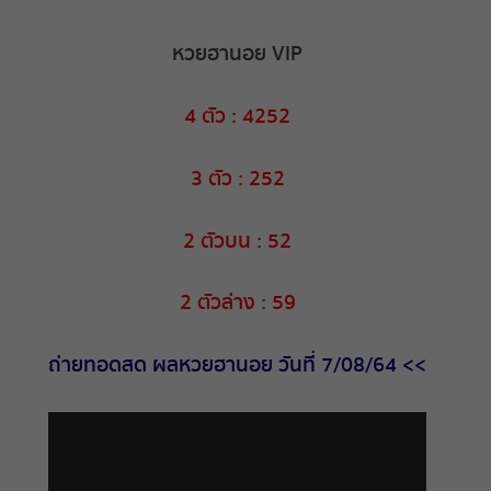
หวยหุ้นรัสเซีย
หวยฮานอย VIP
หวยหุ้นอินเดีย
4
ตัว
: 4252
หวยหุ้นดาวโจนส์
3
ตัว
: 252
2
ตัวบน
: 52
2
ตัวล่าง
: 59
ถ่ายทอดสด
ผลหวยฮานอย วันที่ 7/08/64
<<