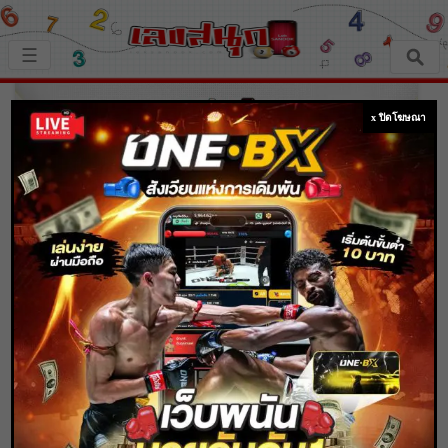
×
☰
หน้าหลัก
x ปิดโฆษณา
เลขเด็ด
ตรวจเลขสนุก
เลขสนุกมงคล
เลขสนุกคนดัง
ตรวจหวยฮานอย วันที่ 7/08/64 อัปเดตผล
หวยฮานอย ได้ที่นี่!
เลขสนุกความเชื่อ
Home
ตรวจเลขสนุก
ตรวจหวยฮานอย วันที่ 7/08/64 อัปเดตผลหวย
หวยสด
ฮานอย ได้ที่นี่!
Content Writer