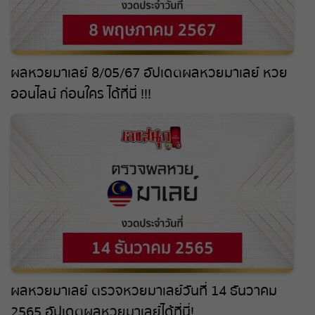
ผลหวยมาเลย์ 8/05/67 อัปเดตผลหวยมาเลย์ หวย
ออนไลน์ ก่อนใคร ได้ที่นี่ !!!
ผลหวยมาเลย์ ตรวจหวยมาเลย์วันที่ 14 ธันวาคม
2565 อัปเดตผลหวยมาเลย์ได้ที่นี่!