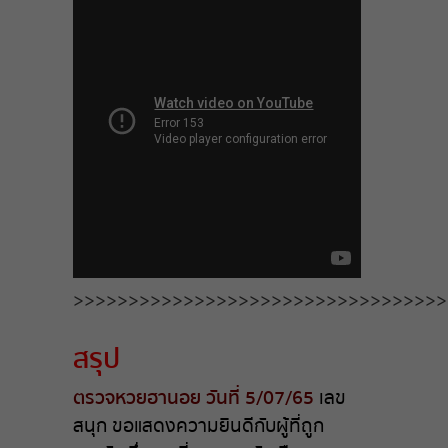
>>>>>>>>>>>>>>>>>>>>>>>>>>>>>>>>>>
สรุป
ตรวจหวยฮานอย วันที่ 5/07/
65
เลข
สนุก
ขอแสดงความยินดีกับผู้ที่ถูก