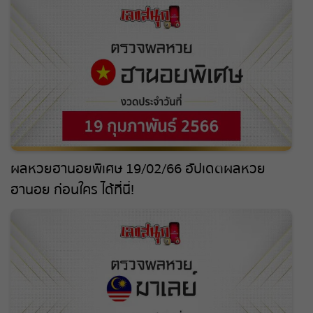
ผลหวยฮานอยพิเศษ 19/02/66 อัปเดตผลหวย
ฮานอย ก่อนใคร ได้ที่นี่!