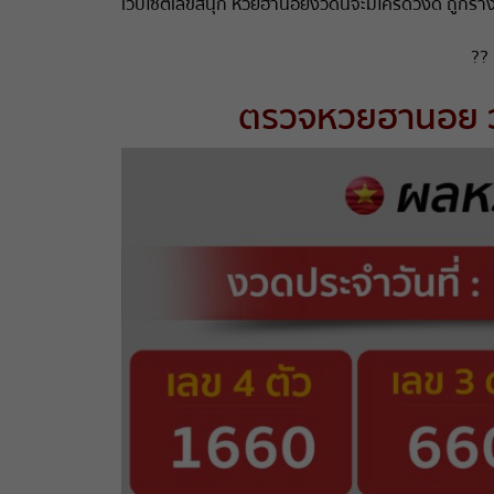
เว็บไซต์เลขสนุก
หวยฮานอยงวดนี้
จะมีใครดวงดี ถูกราง
??
ตรวจหวยฮานอย วั