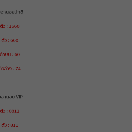
ยฮานอยปกติ
ตัว
: 1660
3
ตัว
: 660
ตัวบน
: 60
ตัวล่าง
: 74
ยฮานอย VIP
ตัว
: 0811
3
ตัว
: 811