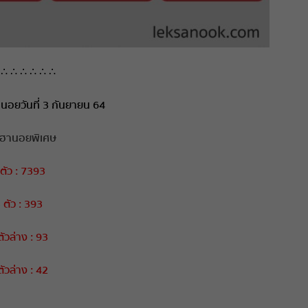
 ∴ ∴ ∴ ∴ ∴ ∴
อยวันที่ 3 กันยายน
64
ฮานอยพิเศษ
ตัว
: 7393
3
ตัว
: 393
ตัวล่าง
: 93
ตัวล่าง
: 42