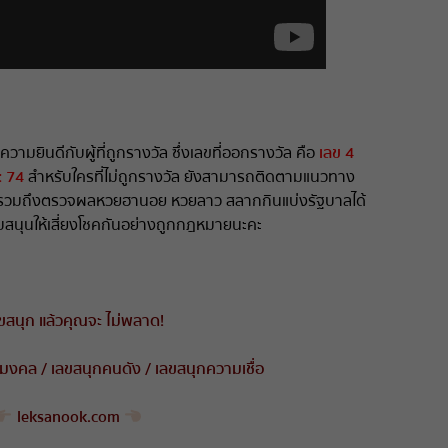
วามยินดีกับผู้ที่ถูกรางวัล
ซึ่งเลขที่ออกรางวัล คือ
เลข
4
 : 74
สำหรับใครที่ไม่ถูกรางวัล ยังสามารถติดตาม
แนวทาง
 รวมถึงตรวจผลหวยฮานอย หวยลาว
สลากกินแบ่งรัฐบาล
ได้
บสนุนให้เสี่ยงโชคกันอย่างถูกกฎหมายนะคะ
ลขสนุก แล้วคุณจะ ไม่พลาด
!
กมงคล
/
เลขสนุกคนดัง
/
เลขสนุกความเชื่อ
leksanook.com