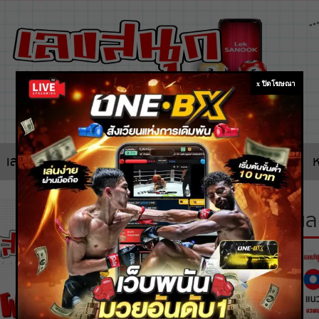
x ปิดโฆษณา
สารพันปันเลขสุข เลขสนุกดอทคอม
เลขสนุกมงคล
เลขสนุกคนดัง
เลขสนุกความเชื่อ
เล