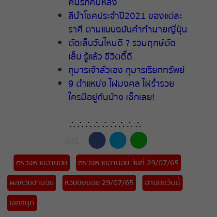
คนรักคนหลง
สีนําโชคประจําปี2021 ของแต่ละ
ราศี ตามแบบฉบับคำทำนายญี่ปุ่น
ตัดเล็บวันไหนดี ? รวมฤกษ์ตัด
เล็บ รู้แล้ว ชีวิตดี๊ดี
กุมารเจ้าสัวเฮง กุมารเรียกทรัพย์
9 ตำแหน่ง ไฝมงคล ไฝร่ำรวย
ใครมีอยู่กันบ้าง เช็กเลย!
∴ ∴ ∴ ∴ ∴ ∴ ∴ ∴ ∴
แชร์
ตรวจหวยฮานอย
ตรวจหวยฮานอย วันที่ 29/07/65
ผลหวยฮานอย
หวยฮษนอย 29/07/65
ฮานอยวันนี้
เลขสนุก