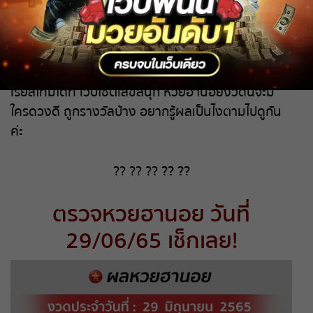
29 มิ.ย. 2565
ถ่ายทอดสดหวยรัฐบาล
หวยฮานอยออกแล้ว
!! เ
ช็กกันหรือยัง
!
ตรวจหวย
ถ่ายทอดสดหวยออมสิน
ฮานอย วันที่ 29/06/65
??
ตรวจผลหวยฮานอย แบบ
เรียลไทม์ได้ที่
เว็บไซต์เลขสนุก
หวยฮานอยงวดนี้
จะมี
ถ่ายทอดสดหวย ธกส.
ใครดวงดี ถูกรางวัลบ้าง อยากรู้ผลเป็นไงตามไปดูกัน
ค่ะ
ถ่ายทอดสดหวยลาว
??
??
??
?? ??
ถ่ายทอดสดหวยลาว ซุปเปอร์
ตรวจหวยฮานอย วันที่
ถ่ายทอดสดหวยฮานอย
29/06/65
เช็กเลย
!
ถ่ายทอดสดหวยฮานอยพิเศษ
ถ่ายทอดสดหวยมาเลย์