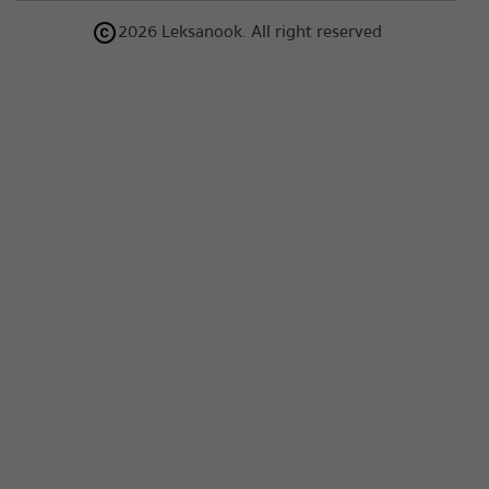
2026 Leksanook. All right reserved