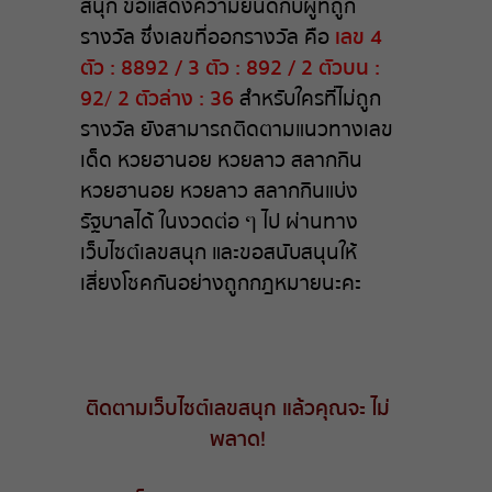
สนุก
ขอแสดงความยินดีกับผู้ที่ถูก
รางวัล
ซึ่งเลขที่ออกรางวัล คือ
เลข
4
ตัว
:
8892
/ 3
ตัว
: 892 /
2 ตัวบน :
92
/
2 ตัวล่าง : 36
สำหรับใครที่ไม่ถูก
รางวัล ยังสามารถติดตาม
แนวทางเลข
เด็ด
หวยฮานอย หวยลาว สลากกิน
หวยฮานอย หวยลาว
สลากกินแบ่ง
รัฐบาล
ได้ ในงวดต่อ ๆ ไป ผ่านทาง
เว็บไซต์เลขสนุก และขอสนับสนุนให้
เสี่ยงโชคกันอย่างถูกกฎหมายนะคะ
ติดตามเว็บไซต์เลขสนุก แล้วคุณจะ ไม่
พลาด
!