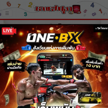
☰
หน้าหลัก
x ปิดโฆษณ
เลขเด็ด
ตรวจเลขสนุก
เลขสนุกมงคล
เลขสนุกคนดัง
ตรวจหวยฮานอย วันที่ 29/06/65 อัปเดตผล
หวยฮานอย ได้ที่นี่!
เลขสนุกความเชื่อ
Home
ตรวจเลขสนุก
ตรวจหวยฮานอย วันที่ 29/06/65 อัปเดตผลหวย
หวยสด
ฮานอย ได้ที่นี่!
Content Writer