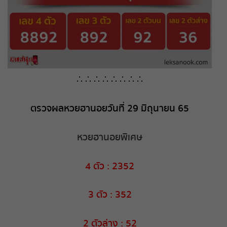
ถ่ายทอดสดหวยญีปุ่น
ถ่ายทอดสดหวยไต้หวัน
ถ่ายทอดสดหวยกัมพูชา
∴ ∴ ∴ ∴ ∴ ∴ ∴ ∴
หวยหุ้นสด
ตรวจผลหวยฮานอยวันที่ 29
มิถุนายน 65
หวยหุ้นไทย เย็น
หวยฮานอยพิเศษ
หวยหุ้นเกาหลี
4
ตัว : 2352
หวยหุ้นนิเคอิ เช้า
3
ตัว
: 352
หวยหุ้นนิเคอิ บ่าย
2
ตัวล่าง
: 52