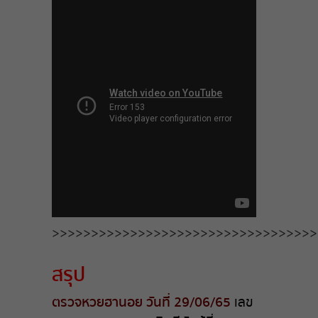
>>>>>>>>>>>>>>>>>>>>>>>>>>>>>>>>>>
สรุป
ตรวจหวยฮานอย วันที่ 29/06/
65
เลข