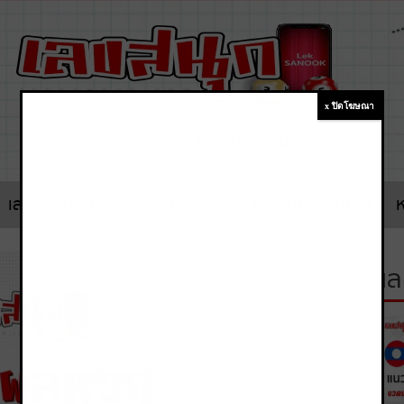
x ปิดโฆษณา
สารพันปันเลขสุข เลขสนุกดอทคอม
เลขสนุกมงคล
เลขสนุกคนดัง
เลขสนุกความเชื่อ
เล