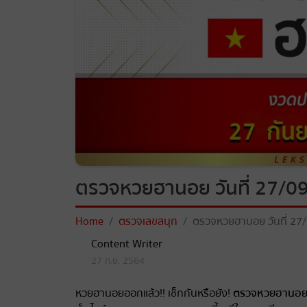
ตรวจหวยฮานอย วันที่ 27/09/
Home
ตรวจเลขสนุก
ตรวจหวยฮานอย วันที่ 27/0
Content Writer
27 ก.ย. 2564
หวยฮานอยออกแล้ว
!! เ
ช็กกันหรือยัง
!
ตรวจหวยฮานอย ว