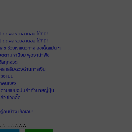
เดตผลหวยฮานอย ได้ที่นี่!
เดตผลหวยฮานอย ได้ที่นี่!
ตัวเลข ช่วยหาแนวทางเลขเด็ดแม่น ๆ
 เมตตามหานิยม พูดจาน่าฟัง
งวัลทุกงวด
มงคล เสริมดวงด้านการเงิน
ยดวงแม่น
รักคนหลง
ี ตามแบบฉบับคำทำนายญี่ปุ่น
ว ชีวิตดี๊ดี
่กันบ้าง เช็กเลย!
∴ ∴ ∴ ∴ ∴ ∴ ∴