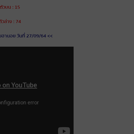
ตัวบน
: 15
ตัวล่าง
: 74
ฮานอย วันที่ 27/09/64
<<