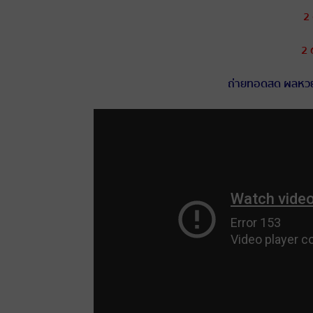
2
2
ถ่ายทอดสด
ผลหวย