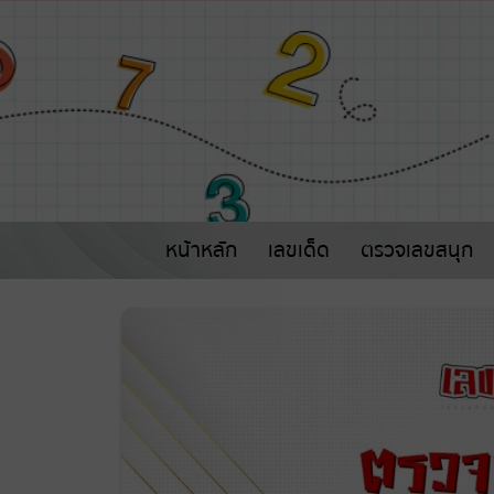
หน้าหลัก
เลขเด็ด
ตรวจเลขสนุก