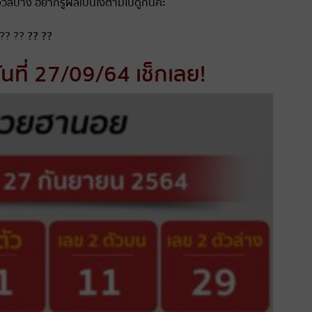
วัลบ้าง อยากรู้ผลเป็นไงตามไปดูกันค่ะ
??
??
?? ??
ที่ 27/09/
64
เช็กเลย
!