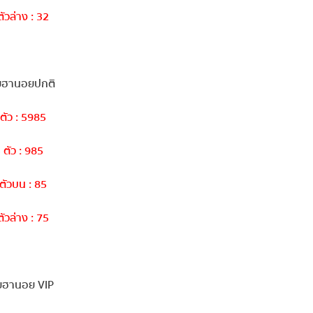
ตัวล่าง
: 32
ยฮานอยปกติ
ตัว
: 5985
3
ตัว
: 985
ตัวบน
: 85
ตัวล่าง
: 75
ยฮานอย VIP