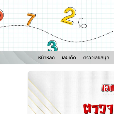
หน้าหลัก
เลขเด็ด
ตรวจเลขสนุก