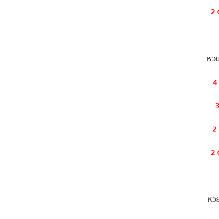
2
หว
4
2
2
หว