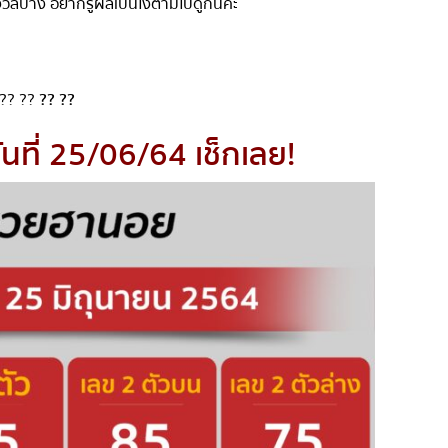
วัลบ้าง อยากรู้ผลเป็นไงตามไปดูกันค่ะ
??
??
?? ??
ที่ 25/06/
64
เช็กเลย
!