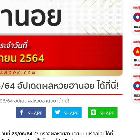
64 อัปเดตผลหวยฮานอย ได้ที่นี่!
6/64 อัปเดตผลหวยฮานอย ได้ที่นี่!
SHARE
SHARE
SHARE
ันที่ 25/06/
64
??
ตรวจผลหวยฮานอย แบบเรียลไทม์ได้ที่