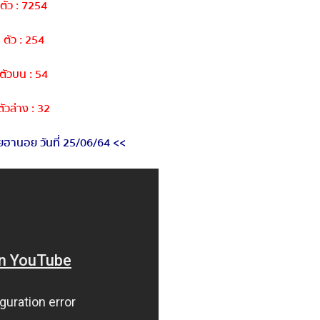
ตัว
: 7254
3
ตัว
: 254
ตัวบน
: 54
ตัวล่าง
: 32
ฮานอย วันที่ 25/06/64
<<