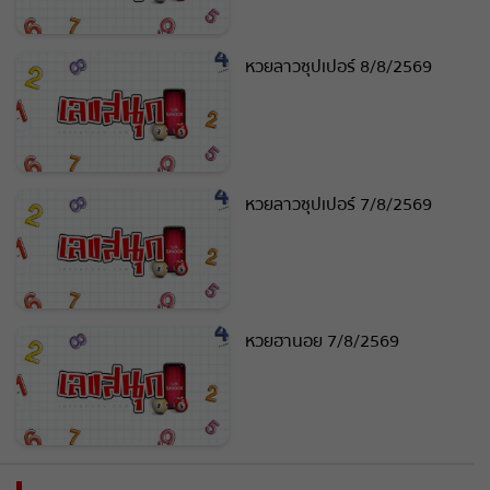
หวยลาวซุปเปอร์ 8/8/2569
หวยลาวซุปเปอร์ 7/8/2569
หวยฮานอย 7/8/2569