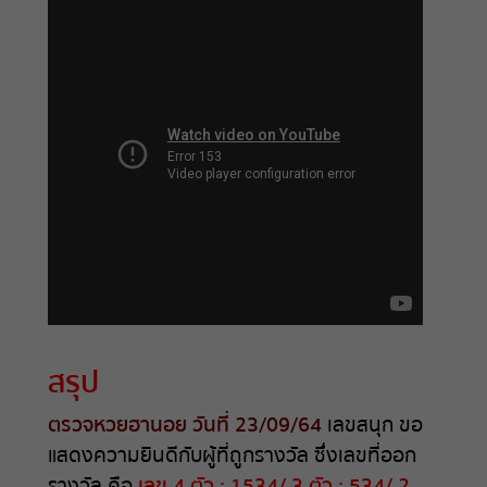
สรุป
ตรวจหวยฮานอย วันที่ 23/09/
64
เลขสนุก
ขอ
แสดงความยินดีกับผู้ที่ถูกรางวัล
ซึ่งเลขที่ออก
รางวัล คือ
เลข
4
ตัว
: 1534/
3
ตัว
: 534
/
2