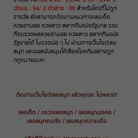
ตัวบน : 34
/
2 ตัวล่าง : 00
สำหรับใครที่ไม่ถูก
รางวัล ยังสามารถติดตาม
แนวทางเลขเด็ด
หวยฮานอย หวยลาว สลากกินแบ่งรัฐบาล รวม
ถึงตรวจผลหวยฮานอย หวยลาว
สลากกินแบ่ง
รัฐบาล
ได้ ในงวดต่อ ๆ ไป ผ่านทางเว็บไซต์เลข
สนุก และขอสนับสนุนให้เสี่ยงโชคกันอย่างถูก
กฎหมายนะคะ
ติดตามเว็บไซต์เลขสนุก แล้วคุณจะ ไม่พลาด
!
เลขเด็ด
/
ตรวจเลขสนุก
/
เลขสนุกมงคล
/
เลขสนุกคนดัง
/
เลขสนุกความเชื่อ