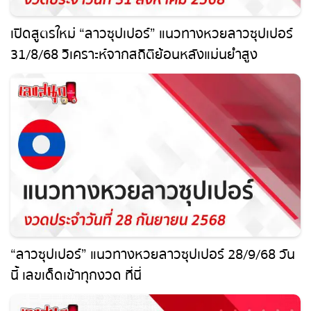
เปิดสูตรใหม่ “ลาวซุปเปอร์” แนวทางหวยลาว
ซุปเปอร์ 31/8/68 วิเคราะห์จากสถิติย้อนหลังแม่นยำ
สูง
“ลาวซุปเปอร์” แนวทางหวยลาวซุปเปอร์ 28/9/68
วันนี้ เลขเด็ดเข้าทุกงวด ที่นี่