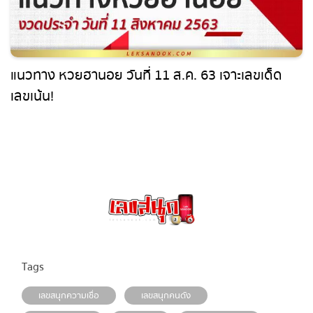
แนวทาง หวยฮานอย วันที่ 11 ส.ค. 63 เจาะเลขเด็ด
เลขเน้น!
Tags
เลขสนุกความเชื่อ
เลขสนุกคนดัง
ตรวจเลขสนุก
เลขเด็ด
เลขสนุกมงคล