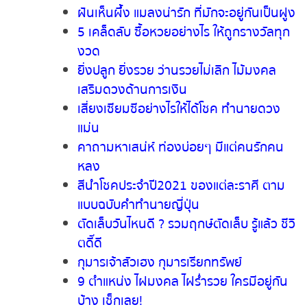
ฝันเห็นผึ้ง แมลงน่ารัก ที่มักจะอยู่กันเป็น
ฝูง
5 เคล็ดลับ ซื้อหวยอย่างไร ให้ถูกรางวัล
ทุกงวด
ยิ่งปลูก ยิ่งรวย ว่านรวยไม่เลิก ไม้มงคล
เสริมดวงด้านการเงิน
เสี่ยงเซียมซีอย่างไรให้ได้โชค ทำนายดวง
แม่น
คาถามหาเสน่ห์ ท่องบ่อยๆ มีแต่คนรักคน
หลง
สีนําโชคประจําปี2021 ของแต่ละราศี ตาม
แบบฉบับคำทำนายญี่ปุ่น
ตัดเล็บวันไหนดี ? รวมฤกษ์ตัดเล็บ รู้แล้ว
ชีวิตดี๊ดี
กุมารเจ้าสัวเฮง กุมารเรียกทรัพย์
9 ตำแหน่ง ไฝมงคล ไฝร่ำรวย ใครมีอยู่