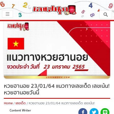
×
☰
หน้าหลัก
x ปิดโฆษณา
เลขเด็ด
ตรวจเลขสนุก
เลขสนุกมงคล
เลขสนุกคนดัง
หวยฮานอย 23/01/64 แนวทางเลขเด็ด เลข
เน้น! หวยฮานอยวันนี้
เลขสนุกความเชื่อ
Home
เลขเด็ด
หวยฮานอย 23/01/64 แนวทางเลขเด็ด เลขเน้น!
หวยฮานอยวันนี้
หวยสด
Content Writer
23 ม.ค. 2565