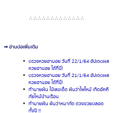
หวยหุ้นรัสเซีย
∴ ∴ ∴ ∴ ∴ ∴ ∴ ∴ ∴ ∴ ∴ ∴ ∴
หวยหุ้นอินเดีย
หวยหุ้นดาวโจนส์
⇒
อ่านต่อเพิ่มเติม
ตรวจหวยฮานอย วันที่ 22/1/64 อัปเดต
ผลหวยฮานอย ได้ที่นี่!
ตรวจหวยฮานอย วันที่ 21/1/64 อัปเดต
ผลหวยฮานอย ได้ที่นี่!
ทำนายฝัน ใบ้เลขเด็ด ฝันว่าไฟไหม้ เกิด
อัคคีภัยไหม้บ้านเรือน
ทำนายฝัน ฝันว่าหมากัด ดวงซวยตลอด
ทั้งปี !!