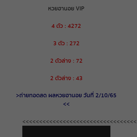
หวยฮานอย VIP
หวยหุ้นรัสเซีย
4
ตัว : 4272
หวยหุ้นอินเดีย
3
ตัว
: 272
หวยหุ้นดาวโจนส์
2
ตัวล่าง
: 72
2
ตัวล่าง
: 43
>ถ่ายทอดสด
ผลหวยฮานอย วันที่ 2/10
/65
<<
<<<<<<<<<<<<<<<<<<<<<<<<<<<<<<<<<<