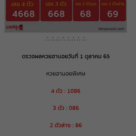
ถ่ายทอดสดหวยญีปุ่น
ถ่ายทอดสดหวยไต้หวัน
ถ่ายทอดสดหวยกัมพูชา
∴ ∴ ∴ ∴ ∴ ∴ ∴ ∴
หวยหุ้นสด
ตรวจผลหวยฮานอยวันที่ 1 ตุลาคม
65
หวยหุ้นไทย เย็น
หวยฮานอยพิเศษ
หวยหุ้นเกาหลี
4
ตัว : 1086
หวยหุ้นนิเคอิ เช้า
3
ตัว
: 086
หวยหุ้นนิเคอิ บ่าย
2
ตัวล่าง
: 86