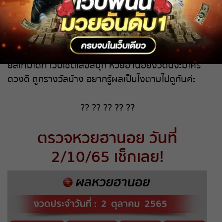
4 วันที่แล้ว
ถ่ายทอดสดหวยรัฐบาล
หวยฮานอยออกแล้ว
!! เ
ช็กกันหรือยัง
!
ตรวจหวย
ถ่ายทอดสดหวยออมสิน
ฮานอย วันที่ 2/10/65
??
ตรวจผลหวยฮานอย แบบเรี
ยลไทม์ได้ที่
เว็บไซต์เลขสนุก
หวยฮานอยงวดนี้
จะมีใคร
ถ่ายทอดสดหวย ธกส.
ดวงดี ถูกรางวัลบ้าง อยากรู้ผลเป็นไงตามไปดูกันค่ะ
ถ่ายทอดสดหวยลาว
??
??
??
?? ??
ถ่ายทอดสดหวยลาว ซุปเปอร์
ตรวจหวยฮานอย วันที่
ถ่ายทอดสดหวยฮานอย
2/10/65
เช็กเลย
!
ถ่ายทอดสดหวยฮานอยพิเศษ
ถ่ายทอดสดหวยมาเลย์