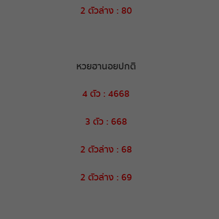
หวยหุ้นฮั่งเส็ง เช้า
2
ตัวล่าง
: 80
หวยหุ้นฮั่งเส็ง บ่าย
หวยหุ้นจีน เช้า
หวยฮานอยปกติ
หวยหุ้นจีน บ่าย
4
ตัว : 4668
หวยหุ้นไต้หวัน
3
ตัว
: 668
หวยหุ้นสิงคโปร์
2
ตัวล่าง
: 68
หวยหุ้นอิยิป
2
ตัวล่าง
: 69
หวยหุ้นเยอรมัน
หวยหุ้นอังกฤษ