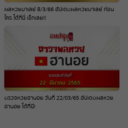
ผลหวยมาเลย์ 8/3/66 อัปเดตผลหวยมาเลย์ ก่อน
ใคร ได้ที่นี่ เช็กเลย!!
ตรวจหวยฮานอย วันที่ 22/03/65 อัปเดตผลหวย
ฮานอย ได้ที่นี่!