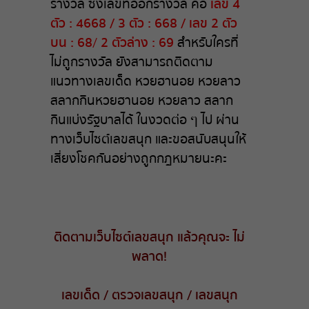
รางวัล
ซึ่งเลขที่ออกรางวัล คือ
เลข
4
ตัว
: 4668 / 3
ตัว
: 668 / เลข 2
ตัว
บน : 68
/
2 ตัวล่าง : 69
สำหรับใครที่
ไม่ถูกรางวัล ยังสามารถติดตาม
แนวทางเลขเด็ด
หวยฮานอย หวยลาว
สลากกินหวยฮานอย หวยลาว
สลาก
กินแบ่งรัฐบาล
ได้ ในงวดต่อ ๆ ไป ผ่าน
ทางเว็บไซต์เลขสนุก และขอสนับสนุนให้
เสี่ยงโชคกันอย่างถูกกฎหมายนะคะ
ติดตามเว็บไซต์เลขสนุก แล้วคุณจะ ไม่
พลาด
!
เลขเด็ด
/
ตรวจเลขสนุก
/
เลขสนุก