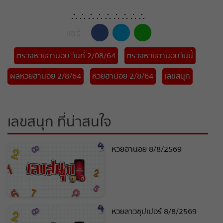
∴ ∴ ∴ ∴ ∴ ∴ ∴ ∴ ∴
แชร์
ตรวจหวยฮานอย วันที่ 2/08/64
ตรวจหวยฮานอยวันนี้
ผลหวยฮานอย 2/8/64
หวยฮานอย 2/8/64
เลขสนุก
เลขสนุก ที่น่าสนใจ
หวยฮานอย 8/8/2569
หวยลาวซุปเปอร์ 8/8/2569