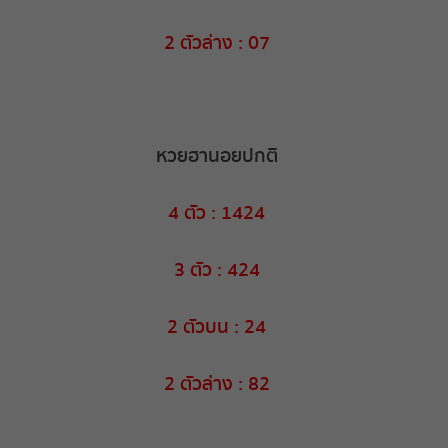
หวยหุ้นฮั่งเส็ง เช้า
2
ตัวล่าง
: 07
หวยหุ้นฮั่งเส็ง บ่าย
หวยหุ้นจีน เช้า
หวยฮานอยปกติ
หวยหุ้นจีน บ่าย
4
ตัว
: 1424
หวยหุ้นไต้หวัน
3
ตัว
: 424
หวยหุ้นสิงคโปร์
2
ตัวบน
: 24
หวยหุ้นอิยิป
หวยหุ้นเยอรมัน
2
ตัวล่าง
: 82
หวยหุ้นอังกฤษ