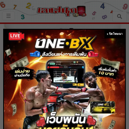
×
☰
หน้าหลัก
x ปิดโฆษณา
เลขเด็ด
ตรวจเลขสนุก
เลขสนุกมงคล
เลขสนุกคนดัง
ตรวจหวยฮานอย วันที่ 2/08/64 อัปเดตผล
หวยฮานอย ได้ที่นี่!
เลขสนุกความเชื่อ
Home
ตรวจเลขสนุก
ตรวจหวยฮานอย วันที่ 2/08/64 อัปเดตผลหวย
หวยสด
ฮานอย ได้ที่นี่!
Content Writer