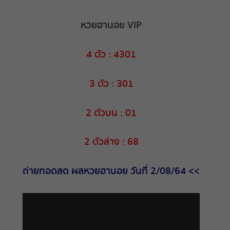
หวยหุ้นรัสเซีย
หวยฮานอย VIP
หวยหุ้นอินเดีย
4
ตัว
: 4301
หวยหุ้นดาวโจนส์
3
ตัว
: 301
2
ตัวบน
: 01
2
ตัวล่าง
: 68
ถ่ายทอดสด
ผลหวยฮานอย วันที่ 2/08/64
<<