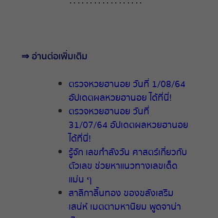
∴ ∴ ∴ ∴ ∴ ∴ ∴ ∴ ∴
⇒
อ่านต่อเพิ่มเติม
ตรวจหวยฮานอย วันที่ 1/08/64
อัปเดตผลหวยฮานอย ได้ที่นี่!
ตรวจหวยฮานอย วันที่
31/07/64 อัปเดตผลหวยฮานอย
ได้ที่นี่!
รู้จัก เลขกำลังวัน ศาสตร์เกี่ยวกับ
ตัวเลข ช่วยหาแนวทางเลขเด็ด
แม่น ๆ
สาลิกาลิ้นทอง ของขลังเสริม
เสน่ห์ เมตตามหานิยม พูดจาน่า