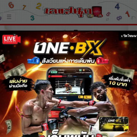
☰
หน้าหลัก
x ปิดโฆษณ
เลขเด็ด
ตรวจเลขสนุก
เลขสนุกมงคล
เลขสนุกคนดัง
ตรวจหวยฮานอย วันที่ 19/09/65 อัปเดตผล
หวยฮานอย ได้ที่นี่!
เลขสนุกความเชื่อ
Home
ตรวจเลขสนุก
ตรวจหวยฮานอย วันที่ 19/09/65 อัปเดตผลหวย
หวยสด
ฮานอย ได้ที่นี่!
Content Writer