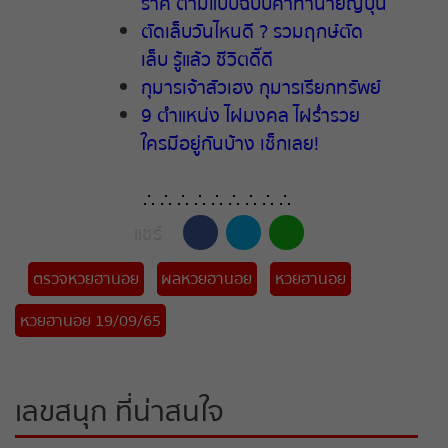
ราศี ตามแบบฉบับคำทำนายญี่ปุ่น
ตัดเล็บวันไหนดี ? รวมฤกษ์ตัด
เล็บ รู้แล้ว ชีวิตดี๊ดี
กุมารเจ้าสัวเฮง กุมารเรียกทรัพย์
9 ตำแหน่ง ไฝมงคล ไฝร่ำรวย
ใครมีอยู่กันบ้าง เช็กเลย!
∴ ∴ ∴ ∴ ∴ ∴ ∴ ∴ ∴
แชร์
ตรวจหวยฮานอย
ผลหวยฮานอย
หวยฮานอย
หวยฮานอย 19/09/65
เลขสนุก ที่น่าสนใจ