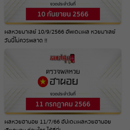
ผลหวยมาเลย์ 10/9/2566 อัพเดตผล หวยมาเลย์
วันนี้ไม่ควรพลาด !!
ผลหวยฮานอย 11/7/66 อัปเดตผลหวยฮานอย