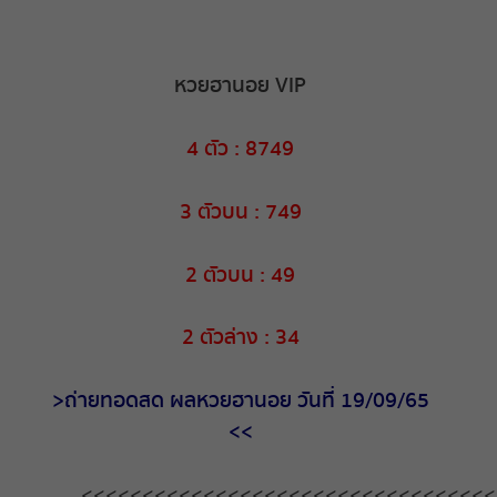
หวยหุ้นรัสเซีย
หวยฮานอย VIP
หวยหุ้นอินเดีย
4
ตัว
: 8749
หวยหุ้นดาวโจนส์
3
ตัวบน
: 749
2
ตัวบน
: 49
2
ตัวล่าง
: 34
>ถ่ายทอดสด
ผลหวยฮานอย วันที่ 19/09
/65
<<
<<<<<<<<<<<<<<<<<<<<<<<<<<<<<<<<<<