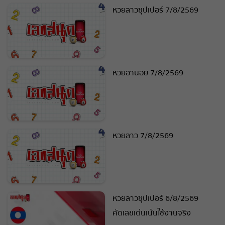
หวยลาวซุปเปอร์ 7/8/2569
หวยฮานอย 7/8/2569
หวยลาว 7/8/2569
หวยลาวซุปเปอร์ 6/8/2569
คัดเลขเด่นเน้นใช้งานจริง