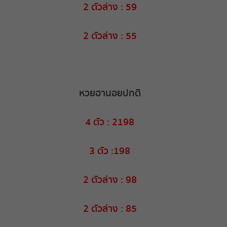
หวยหุ้นฮั่งเส็ง เช้า
2
ตัวล่าง
: 59
หวยหุ้นฮั่งเส็ง บ่าย
2
ตัวล่าง
: 55
หวยหุ้นจีน เช้า
หวยหุ้นจีน บ่าย
หวยฮานอยปกติ
หวยหุ้นไต้หวัน
4
ตัว : 2198
หวยหุ้นสิงคโปร์
3
ตัว
:198
หวยหุ้นอิยิป
2
ตัวล่าง
: 98
หวยหุ้นเยอรมัน
2
ตัวล่าง
: 85
หวยหุ้นอังกฤษ