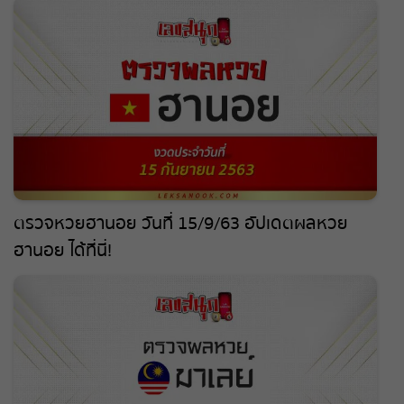
ตรวจหวยฮานอย วันที่ 15/9/63 อัปเดตผลหวย
ฮานอย ได้ที่นี่!