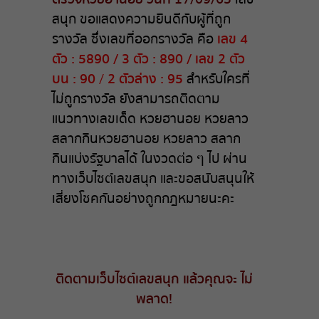
สนุก
ขอแสดงความยินดีกับผู้ที่ถูก
รางวัล
ซึ่งเลขที่ออกรางวัล คือ
เลข
4
ตัว
:
5890
/ 3
ตัว
: 890 / เลข 2
ตัว
บน : 90
/
2 ตัวล่าง : 95
สำหรับใครที่
ไม่ถูกรางวัล ยังสามารถติดตาม
แนวทางเลขเด็ด
หวยฮานอย หวยลาว
สลากกินหวยฮานอย หวยลาว
สลาก
กินแบ่งรัฐบาล
ได้ ในงวดต่อ ๆ ไป ผ่าน
ทางเว็บไซต์เลขสนุก และขอสนับสนุนให้
เสี่ยงโชคกันอย่างถูกกฎหมายนะคะ
ติดตามเว็บไซต์เลขสนุก แล้วคุณจะ ไม่
พลาด
!