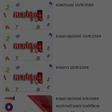
หวยฮานอย 10/8/2569
หวยลาวซุปเปอร์ 10/8/2569
หวยลาว 10/8/2569
หวยลาวซุปเปอร์ 9/8/2569
แนวทางตัวเลขจากสถิติหวย