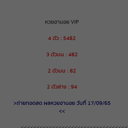
หวยหุ้นรัสเซีย
หวยฮานอย VIP
หวยหุ้นอินเดีย
4
ตัว
: 5482
หวยหุ้นดาวโจนส์
3
ตัวบน
: 482
2
ตัวบน
: 82
2
ตัวล่าง
: 94
>ถ่ายทอดสด
ผลหวยฮานอย วันที่ 17/09
/65
<<
<<<<<<<<<<<<<<<<<<<<<<<<<<<<<<<<<<