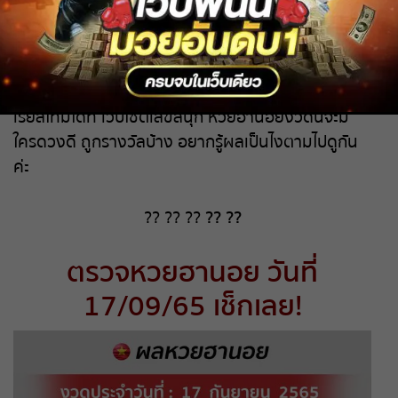
17 ก.ย. 2565
ถ่ายทอดสดหวยรัฐบาล
หวยฮานอยออกแล้ว
!! เ
ช็กกันหรือยัง
!
ตรวจหวย
ถ่ายทอดสดหวยออมสิน
ฮานอย วันที่ 17/09/65
??
ตรวจผลหวยฮานอย แบบ
เรียลไทม์ได้ที่
เว็บไซต์เลขสนุก
หวยฮานอยงวดนี้
จะมี
ถ่ายทอดสดหวย ธกส.
ใครดวงดี ถูกรางวัลบ้าง อยากรู้ผลเป็นไงตามไปดูกัน
ค่ะ
ถ่ายทอดสดหวยลาว
??
??
??
?? ??
ถ่ายทอดสดหวยลาว ซุปเปอร์
ตรวจหวยฮานอย วันที่
ถ่ายทอดสดหวยฮานอย
17/09/65
เช็กเลย
!
ถ่ายทอดสดหวยฮานอยพิเศษ
ถ่ายทอดสดหวยมาเลย์