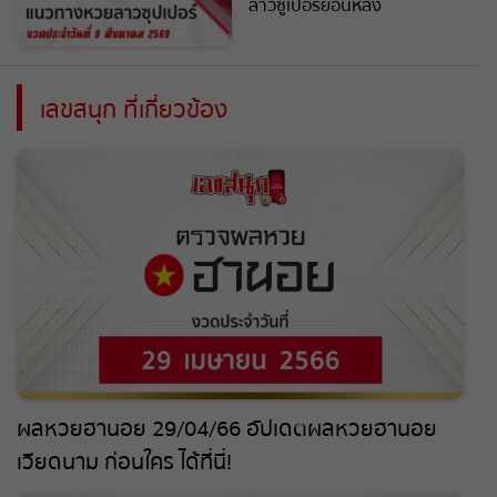
ลาวซูเปอร์ย้อนหลัง
เลขสนุก ที่เกี่ยวข้อง
ผลหวยฮานอย 29/04/66 อัปเดตผลหวยฮานอย
เวียดนาม ก่อนใคร ได้ที่นี่!