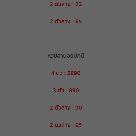
หวยหุ้นฮั่งเส็ง เช้า
2
ตัวล่าง
: 22
หวยหุ้นฮั่งเส็ง บ่าย
2
ตัวล่าง
: 65
หวยหุ้นจีน เช้า
หวยหุ้นจีน บ่าย
หวยฮานอยปกติ
หวยหุ้นไต้หวัน
4
ตัว : 5890
หวยหุ้นสิงคโปร์
3
ตัว
: 890
หวยหุ้นอิยิป
2
ตัวล่าง
: 90
หวยหุ้นเยอรมัน
2
ตัวล่าง
: 95
หวยหุ้นอังกฤษ